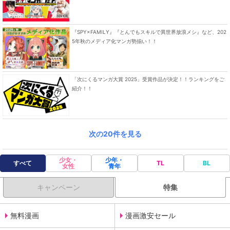
『SPY×FAMILY』『とんでもスキルで異世界放浪メシ』など、202
5年秋のメディア化マンガ勢揃い！！
「次にくるマンガ大賞 2025」受賞作品が決定！！ランキングをご
紹介！！
次の20件を見る
少女・
少年・
すべて
TL
BL
女性
青年
キャンペーン
特集
無料漫画
漫画激安セール