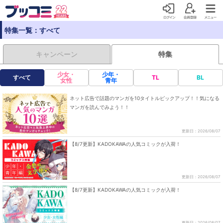
特集一覧：すべて
キャンペーン
特集
少女・
少年・
すべて
TL
BL
女性
青年
ネット広告で話題のマンガを10タイトルピックアップ！！気になる
マンガを読んでみよう！！
更新日：2026/08/07
【8/7更新】KADOKAWAの人気コミックが入荷！
更新日：2026/08/07
【8/7更新】KADOKAWAの人気コミックが入荷！
更新日：2026/08/07