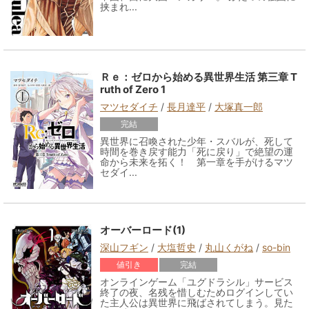
挟まれ...
Ｒｅ：ゼロから始める異世界生活 第三章 T
ruth of Zero 1
マツセダイチ
/
長月達平
/
大塚真一郎
完結
異世界に召喚された少年・スバルが、死して
時間を巻き戻す能力「死に戻り」で絶望の運
命から未来を拓く！ 第一章を手がけるマツ
セダイ...
オーバーロード(1)
深山フギン
/
大塩哲史
/
丸山くがね
/
so-bin
値引き
完結
オンラインゲーム「ユグドラシル」サービス
終了の夜、名残を惜しむためログインしてい
た主人公は異世界に飛ばされてしまう。見た