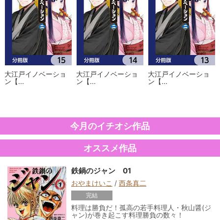
大江戸イノベーショ
大江戸イノベーショ
大江戸イノベーショ
ン【...
ン【...
ン【...
今月のイチオシ作品
オススメ作品
鉄鍋のジャン 01
おやまけいこ
/
西条真二
完結
料理は勝負だ！孤高の若手料理人・秋山醤(ジ
ャン)が巻き起こす料理勝負の数々！