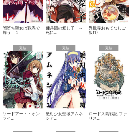
闇堕ち聖女は戦渦で
傭兵団の愛し子 ～
異世界おもてなしご
舞う １
死に...
飯(1)
完結
完結
完結
ソードアート・オン
絶対少女聖域アムネ
ロードス島戦記 ファ
ライ...
シア...
リス...