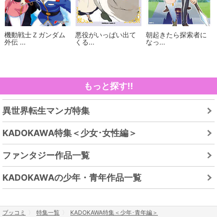
機動戦士Ｚガンダム
悪役がいっぱい出て
朝起きたら探索者に
外伝 ...
くる...
なっ...
もっと探す!!
異世界転生マンガ特集
KADOKAWA特集＜少女･女性編＞
ファンタジー作品一覧
KADOKAWAの少年・青年作品一覧
ブッコミ
特集一覧
KADOKAWA特集＜少年･青年編＞