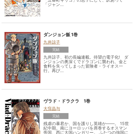
「ジャン...
ダンジョン飯 1巻
九井諒子
完結
九井諒子、初の長編連載。待望の電子化! ダ
ンジョンの奥深くでドラゴンに襲われ、金と
食料を失ってしまった冒険者・ライオス一
行。再び...
ヴラド・ドラクラ 1巻
大窪晶与
完結
残虐の暴君か、国を護りし英雄か――。 15世
紀中期。南にヨーロッパを席巻するオスマン
帝国、西に大国ハンガリー。 ふたつの強国に