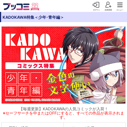
KADOKAWA特集＜少年･青年編＞
【毎週更新】KADOKAWAの人気コミックが入荷！
※セーフサーチを中またはOFFにすると、すべての作品が表示されま
す。