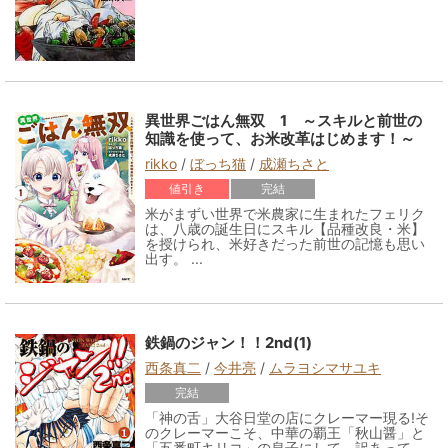
異世界ごはん無双 1 ～スキルと前世の
知識を使って、お米改革はじめます！～
rikko
/
ぼっち猫
/
成瀬ちさと
値引き
完結
米がまずい世界で米農家に生まれたフェリク
は、八歳の誕生日にスキル【品種改良・米】
を授けられ、米好きだった前世の記憶も思い
出す。 ...
鉄鍋のジャン！！2nd(1)
西条真二
/
今井亮
/
ムラヨシマサユキ
完結
「神の舌」大谷日堂の店にクレーマー現る!そ
のクレーマーこそ、中華の覇王「秋山醤」と
「五番町キリコ」の息子にして、訳あって