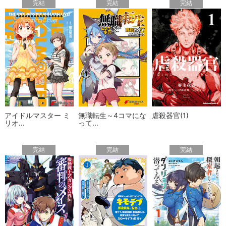
完結
完結
完結
アイドルマスター ミ
無職転生～4コマにな
虐殺器官(1)
リオ...
って...
完結
完結
完結