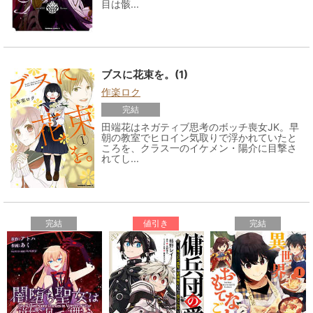
目は骸...
ブスに花束を。(1)
作楽ロク
完結
田端花はネガティブ思考のボッチ喪女JK。早
朝の教室でヒロイン気取りで浮かれていたと
ころを、クラス一のイケメン・陽介に目撃さ
れてし...
完結
値引き
完結