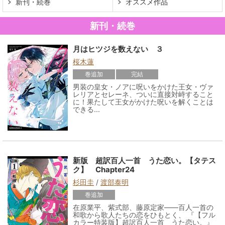
新刊・続巻
オススメ作品
新刊・続巻
月はヒツジを数えない ３
桜木蓮
巻追加
完結
男装の皇女・ノアに呪いをかけた王女・ヴァ
レリアとセレーネ、ついに直接対峙すること
に！果たして王女がかけた呪いを解くことは
できる...
新版 超訳百人一首 うた恋い。【タテス
ク】 Chapter24
杉田圭
/
渡部泰明
巻追加
在原業平、紫式部、藤原定家――百人一首の
和歌から歌人たちの恋をひもとく、 『【フル
カラー特装版】超訳百人一首 うた恋い。』