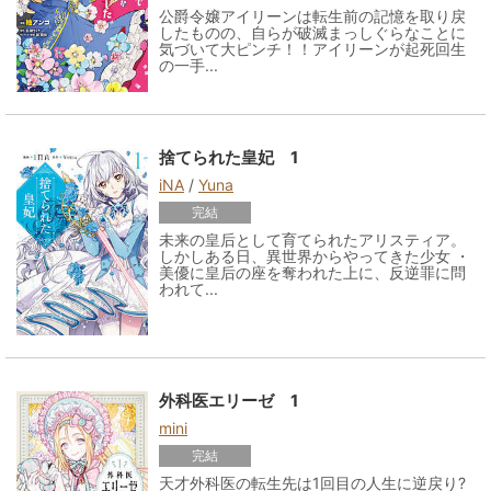
公爵令嬢アイリーンは転生前の記憶を取り戻
したものの、自らが破滅まっしぐらなことに
気づいて大ピンチ！！アイリーンが起死回生
の一手...
捨てられた皇妃 1
iNA
/
Yuna
完結
未来の皇后として育てられたアリスティア。
しかしある日、異世界からやってきた少女 ・
美優に皇后の座を奪われた上に、反逆罪に問
われて...
外科医エリーゼ 1
mini
完結
天才外科医の転生先は1回目の人生に逆戻り?