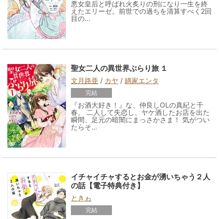
悪女皇后と呼ばれ火炙りの刑になり一生を終
えたエリーゼ。前世での過ちを清算すべく2回
目の...
聖女二人の異世界ぶらり旅 １
文月路亜
/
カヤ
/
鏑家エンタ
完結
『お酒大好き！』な、仲良しOLの真紀と千
春。 二人して失恋し、ヤケ酒したお店を出た
瞬間、足元の暗闇にまっさかさま！ 気がつい
たらそ...
イチャイチャするとお金が湧いちゃう２人
の話【電子特典付き】
ときゎ
完結