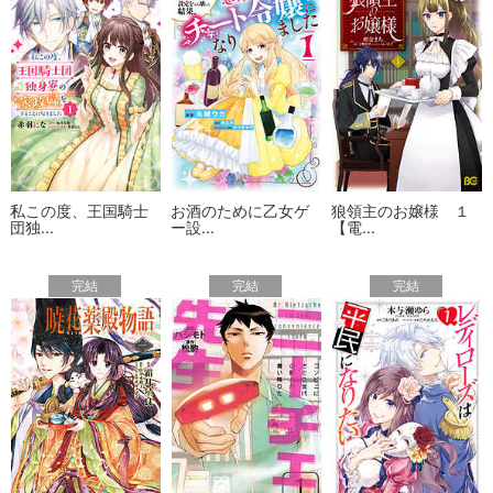
私この度、王国騎士
お酒のために乙女ゲ
狼領主のお嬢様 １
団独...
ー設...
【電...
完結
完結
完結