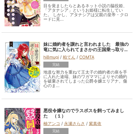
目を覚ましたらとあるネット小説の脇役姫、
「アタナシア」というお姫様に転生してい
た。 しかし、アタナシアは父親の皇帝・クロ
ードに見...
妹に婚約者を譲れと言われました 最強の
竜に気に入られてまさかの王国乗っ取り？
1
hi8mugi
/
柏てん
/
COMTA
完結
地道な努力を重ねて王太子の婚約者の座を手
に入れた途端、妹のワガママによりその婚約
を破棄されてしまった公爵令嬢エリアナ。傷
心のま...
悪役令嬢なのでラスボスを飼ってみまし
た （１）
柚アンコ
/
永瀬さらさ
/
紫真依
完結