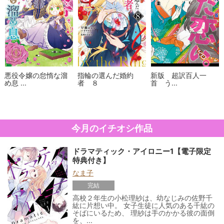
悪役令嬢の怠惰な溜
指輪の選んだ婚約
新版 超訳百人一
め息 ...
者 ８
首 う...
今月のイチオシ作品
ドラマティック・アイロニー1【電子限定
特典付き】
なま子
完結
高校２年生の小松理紗は、幼なじみの佐野千
紘に片想い中。 女子生徒に人気のある千紘の
そばにいるため、 理紗は手のかかる彼の面倒
を、...