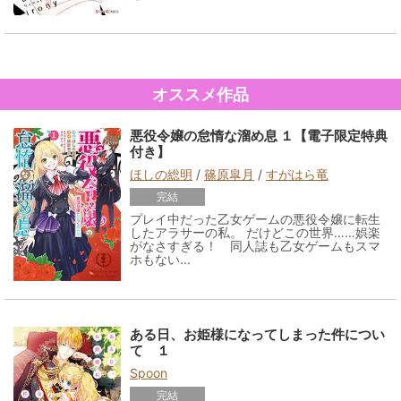
オススメ作品
悪役令嬢の怠惰な溜め息 １【電子限定特典
付き】
ほしの総明
/
篠原皐月
/
すがはら竜
完結
プレイ中だった乙女ゲームの悪役令嬢に転生
したアラサーの私。 だけどこの世界……娯楽
がなさすぎる！ 同人誌も乙女ゲームもスマ
ホもない...
ある日、お姫様になってしまった件につい
て １
Spoon
完結