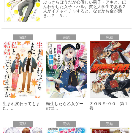
ぶっきらぼうだが心優しい男子・アキと、ほ
んわかした女子・ハル。貧乏大学生である２
人がイチャイチャすると、なぜかお金が湧
き…？ 互...
完結
完結
完結
生まれ変わってもま
転生したら乙女ゲー
ＺＯＮＥ‐００ 第１
た、...
の世...
巻
完結
完結
完結