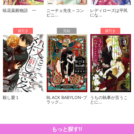
暁花薬殿物語 一
ニーチェ先生～コン
レディローズは平民
ビニ...
にな...
値引き
完結
値引き
殺し愛１
BLACK BABYLON-ブ
うちの執事が言うこ
ラック...
とに...
もっと探す!!