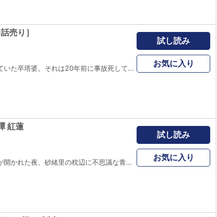
1話売り］
試し読み
お気に入り
線路脇に放置されていた卒塔婆。それは20年前に事故死してしまった幼女のものだった…。そして、それに手を合わせた人が次々と…。「無縁仏はみだりに拝んではいけない、憑いて来る」という伝承を元に描かれた、永久保貴一の初期の傑作。(この作品はウェブ・マガジン：ホラー シルキー増刊 奇奇怪怪に収録されています。重複購入にご注意ください。)
譚 紅蓮
試し読み
お気に入り
藤ノ木古墳の石棺が開かれた夜、砂緒里の枕辺に不思議な青年が立った。10年後、高校生となり、さまざまな事件に巻き込まれる砂緒里の前に現れたのはおがみ屋・帯刀兵衛! 怨霊千四百年、スーパー伝奇アクション!! 古墳発掘で解き放たれた霊が取り憑いたヤクザの男と、霊に取り憑かれた女子高生が戦いを繰り広げる。 同時収録に、中国の武人の呪いの仮面によってさまざまな事件が巻き起こる「伝奇屋事件簿」 ※本編収録話数はぶんか社コミックス版『斑鳩憑霊奇譚 紅蓮』と構成が異なります。