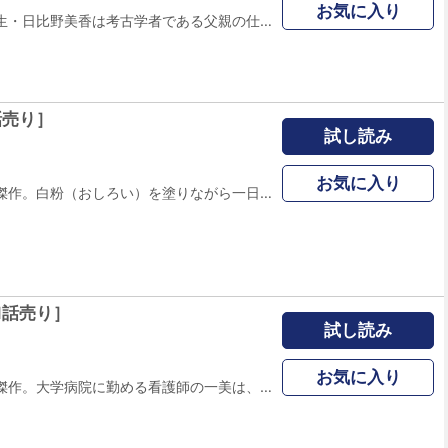
お気に入り
ごく普通の女子高生・日比野美香は考古学者である父親の仕事に合わせ転校し そこで美少年の水無瀬梓と秋月蓮に出会う。 そんなある日、父親の平吉が行方不明となる事件が発生する。 その夜、美香も人面蜘蛛に乗り移られた暴走族に連れ去られてしまうが、ポケットに入れていた赤い聖石が繭を放ち、美香はわけもわからず「馬銜(ばがん)」に変身する。これをきっかけに、美香は悪の教団「暗黒切支丹(ぶらっくぜずす)」から命を狙われることになる… 大人気オカルト・アクション漫画『変幻退魔夜行 カルラ舞う!』を手掛ける永久保貴一先生が描く変身ヒーローアクション漫画！ 永久保貴一先生の描き下ろし「酒呪雑多」も収録！ ※本編収録話数は朝日ソノラマ『古代のVAGAN』1巻と同じ構成になります。
話売り］
試し読み
お気に入り
永久保貴一の初期傑作。白粉（おしろい）を塗りながら一日中村を徘徊する老女をからかう中学生の良夫は、ある日、その老女が殺されて死体が土蔵に埋め込まれていた事を知る。そして、その夜遅く、何故か化粧品の匂いをさせた良夫の姉が取り憑かれたような様子で「蔵に来い」と良夫に詰め寄ってきた…。(33P)(この作品はウェブ・マガジン：ホラー シルキー増刊 戦戦恐恐 Vol.3に収録されています。重複購入にご注意ください。)
1話売り］
試し読み
お気に入り
永久保貴一の初期傑作。大学病院に勤める看護師の一美は、結婚を切り出さない交際中の医師・岩崎に見合いの話が来ている事を打ち明ける。岩崎は一美を引き留め、自分の背後に霊が写っている写真を見せた。実家の医院に幽霊が出る、というのだ…。(28P)(この作品はウェブ・マガジン：ホラー シルキー増刊 奇奇怪怪 Vol.2に収録されています。重複購入にご注意ください。)