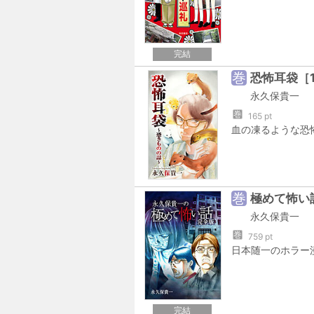
完結
巻
恐怖耳袋［
永久保貴一
巻
165 pt
巻
極めて怖い
永久保貴一
巻
759 pt
完結