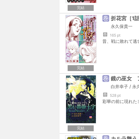
完結
巻
折花宮［1
永久保貴一
巻
165 pt
完結
巻
鏡の巫女 
白井幸子
/
永
巻
528 pt
完結
巻
カルラ舞う