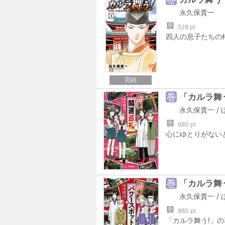
永久保貴一
巻
528 pt
完結
巻
「カルラ舞
永久保貴一
/
巻
880 pt
巻
「カルラ舞
永久保貴一
/
巻
880 pt