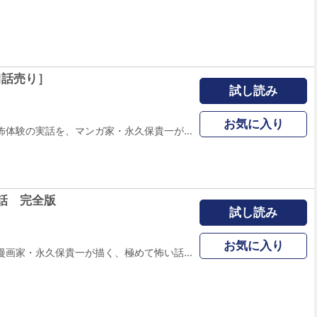
1話売り］
試し読み
お気に入り
血の凍るような恐怖体験の実話を、マンガ家・永久保貴一が聞き集めて描いた作品集「恐怖耳袋」。今回は著者の歴史の中でも屈指の恐怖実話「憑きもの」の話。Ｍ美術大学の民俗学研究室のメンバーが、グループに別れて日本各地にある「憑きもの」、犬神やオサキを調べるのだが…？(41P)(この作品はウェブ・マガジン：ホラー シルキー増刊 戦戦恐恐 Vol.1に収録されています。重複購入にご注意ください。)
話 完全版
試し読み
お気に入り
日本随一のホラー漫画家・永久保貴一が描く、極めて怖い話を厳選し、未収録話とあわせて電子書籍化！「幽霊団地」と呼ばれる岐阜県にある団地や「おいらん淵」への取材、稲川淳二さんとのエピソードなど恐怖体験を集めた短編集です。