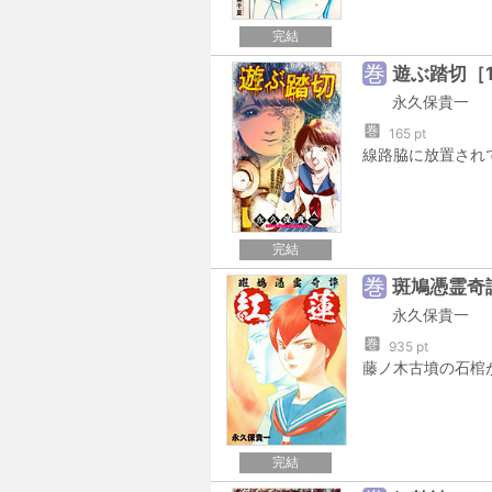
完結
巻
遊ぶ踏切［
永久保貴一
巻
165 pt
完結
巻
斑鳩憑霊奇
永久保貴一
巻
935 pt
完結