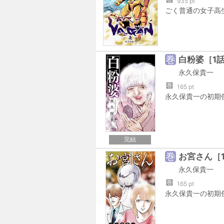
935 pt
巻
白粉婆［1
永久保貴一
巻
165 pt
完結
巻
お宮さん［
永久保貴一
巻
165 pt