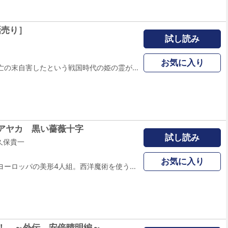
話売り］
試し読み
お気に入り
昔、戦に敗れて逃亡の末自害したという戦国時代の姫の霊が出るという祠に出かけた中学生達は、本当に姫の霊を見てしまって激しく動揺するが、克也だけは不思議と怖いと感じなかった。その夜、克也は戦国時代の忍の夢を見る。それは件の姫の生きていた時代の夢のようで・・・。(41P)(この作品はウェブ・マガジン：ホラー シルキー増刊 奇奇怪怪 Vol.4に収録されています。重複購入にご注意ください。)
アヤカ 黒い薔薇十字
試し読み
久保貴一
お気に入り
彩華の前に現れたヨーロッパの美形4人組。西洋魔術を使う彼らのテストに命がけで挑む、鏡の巫女・彩華の運命は!? 「鏡の巫女 アヤカ」シリーズ最新作! 西洋の魔術VS日本の神秘!!
！ ～外伝 安倍晴明編～