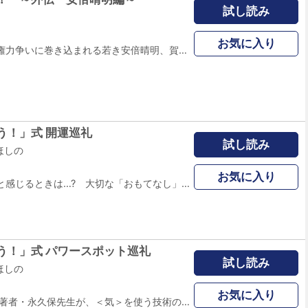
試し読み
お気に入り
四人の息子たちの権力争いに巻き込まれる若き安倍晴明、賀茂保憲、そして迦楼羅の者!! 呪詛の嵐が吹き荒れるなか、生き残るのは果たして…!? 『カルラ舞う!』のキャラクターたちが歴史上の人物に扮した好評外伝の新シリーズここに開幕!!
う！」式 開運巡礼
試し読み
ほしの
お気に入り
心にゆとりがないと感じるときは…? 大切な「おもてなし」の前に考えることとは…? 「不当な扱い」を受けていると感じるときは…？ 対人関係にストレスを感じる現代人に捧げる最良の1冊!! 開運は難しくない!!
う！」式 パワースポット巡礼
試し読み
ほしの
お気に入り
「カルラ舞う!」の著者・永久保先生が、＜気＞を使う技術のプロで永久保作品にもしばしば登場するほしのさんとともに、日本各地のパワースポットを紹介。正しいご利益のいただきかたをお教えします。恋人がほしい人、結婚したい人、人間関係で悩んでいる人……幸福への良縁をつかみましょう!!