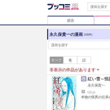
総合
永久保貴一の漫画
(36件)
すべて
巻
話
非表示の作品があります
巻
紅い雪～怪
永久保貴一
巻
165 pt