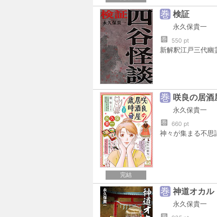
巻
検証
永久保貴一
巻
550 pt
巻
咲良の居酒
永久保貴一
巻
660 pt
完結
巻
神道オカル
永久保貴一
巻