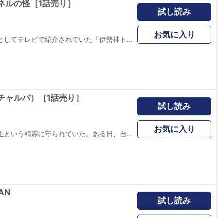
ネルの怪［1話売り］
試し読み
お気に入り
有名心霊スポットとしてテレビで紹介されていた「伊勢神トンネル」に、突撃取材する事になった永久保。愛知県の深い山中にある伊勢神峠とその近辺を調査する、永久保と担当編集に霊感ライターを加えた4人の突撃取材班が実際に体験した恐怖とは――!?(101P)(この作品はウェブ・マガジン：ホラー シルキー増刊 戦戦恐恐 Vol.4に収録されています。重複購入にご注意ください。)
チャルバ）［1話売り］
試し読み
お気に入り
霊能者の藍子は黒主という精霊に守られていた。ある日、自殺が続くというホテルからお祓いの依頼が来る。黒主はいやな予感がすると告げるが、藍子は何かを感じそのホテルの部屋に赴く。そして、そこで見たものは…(61P)(この作品はウェブ・マガジン：ホラー シルキー増刊 奇奇怪怪 Vol.3に収録されています。重複購入にご注意ください。)
AN
試し読み