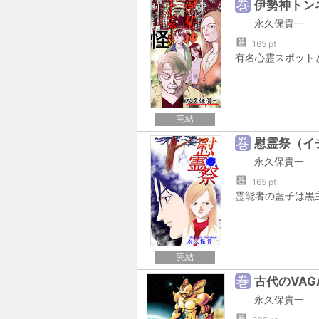
巻
伊勢神トン
永久保貴一
巻
165 pt
完結
巻
慰霊祭（イ
永久保貴一
巻
165 pt
完結
巻
古代のVAG
永久保貴一
巻