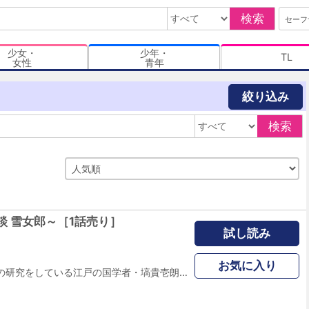
検索
セーフ
少女・
少年・
TL
女性
青年
絞り込み
検索
談 雪女郎～［1話売り］
試し読み
お気に入り
本物の怪異の伝承の研究をしている江戸の国学者・塙貴壱朗は、東北 山北藩の藩士・鈴木善之助から紅い雪が降る中で白襦袢姿で赤子を抱き、通る人にも抱いてやってくれと声を掛ける「雪女郎」の話を聞く。鈴木は幼い頃、実際に紅い雪の上に立つ姿を見たという話で・・・。(33P)(この作品はウェブ・マガジン：ホラー シルキー増刊 奇奇怪怪 Vol.2に収録されています。重複購入にご注意ください。)