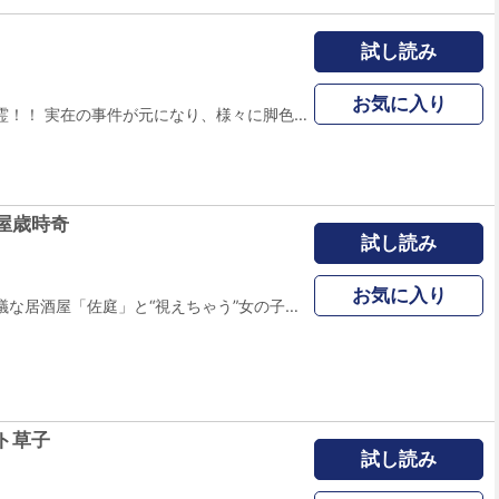
試し読み
お気に入り
新解釈江戸三代幽霊！！ 実在の事件が元になり、様々に脚色され、怪談噺として江戸時代に広まりまったお岩の「東海道四谷怪談」と累の「真景累ヶ淵」を著者自らの取材による歴史・民俗学的な検証。 怪談の裏側に隠された謎を追う！ 表題作「検証 四谷怪談」の他に「検証 累ヶ淵」を同時収録！！ 永久保貴一先生の描き下ろし「酒呪雑多」も収録！ ※本編収録話数は朝日新聞出版社HONKOWAコミックス『検証・四谷怪談』と構成が異なります。
屋歳時奇
試し読み
お気に入り
神々が集まる不思議な居酒屋「佐庭」と“視えちゃう”女の子「咲良」の美味しい物語開幕! 美味を好み日本酒を愛す筆者が贈る、伝統行事のウンチクと旬の味満載の神グルメコミック!
ト草子
試し読み