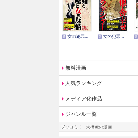
女の犯罪履歴書Ｖｏｌ．３６～嫉妬と嘘と女の友情～
女の犯罪履歴書Ｖｏｌ．４７～他人の幸せクラッシャー～
巻
巻
巻
無料漫画
人気ランキング
メディア化作品
ジャンル一覧
ブッコミ
大橋薫の漫画