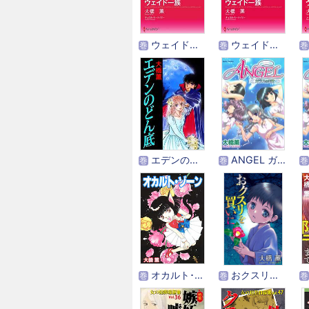
ウェイド一族
ウェイド一族【分冊】
巻
巻
巻
エデンのどん底
ANGEL ガラスの天使
巻
巻
巻
オカルト･ゾーン
おクスリを買いに［1話売り］
巻
巻
巻