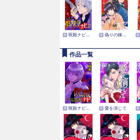
呪殺ナビ～ラッキー神田守の呪われ備忘録～［1話売り］
偽りの錬金術妃は後宮の闇を解く【単話】
巻
巻
巻
作品一覧
呪殺ナビ～ラッキー神田守の呪われ備忘録～［1話売り］
愛を演じて
巻
巻
巻