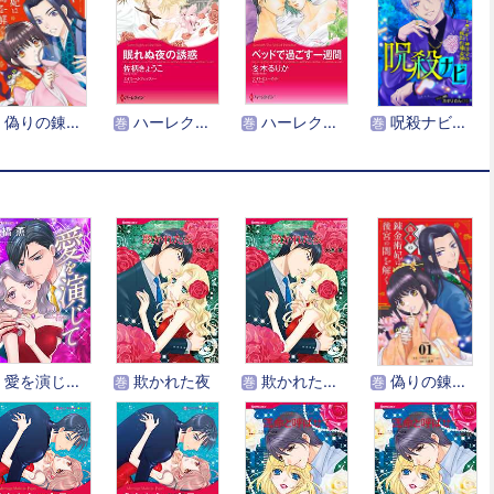
偽りの錬金術妃は後宮の闇を解く
ハーレクインコミックス セット 2026年 vol.1074
ハーレクインコミックス セット 2026年 vol.1070
呪殺ナビ～ラッキー神田守の呪われ備忘録～［1話売り］
巻
巻
巻
愛を演じて【分冊】
欺かれた夜
欺かれた夜【分冊】
偽りの錬金術妃は後宮の闇を解く【単話】
巻
巻
巻