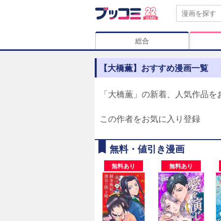
総合
【大橋薫】おすすめ漫画一覧
「大橋薫」の新着、人気作品を
この作者をお気に入り登録
無料・値引き漫画
無料あり
無料あり