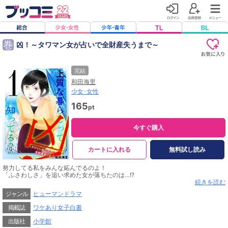
巻
凶！～タワマン女が占いで全財産失うまで～
完結
和田海里
少女･女性
165
pt
今すぐ購入
カートに入れる
無料試し読み
努力してる私をみんな妬んでるのよ！
「ふさわしさ」を追い求めた女が落ちたのは…!?
独身OLのぞみは、20代の若さでタワマンを購入。努力して貯金もして、念願の
続きを読む
自分だけのお城と上質な暮らしを手に入れた……とウキウキだったのも束の間。
ジャンル
ヒューマンドラマ
引越当日のハプニングがきっかけで、高層階住人たちとお近づきになり、そのナ
チュラルに裕福な暮らしぶりにショックを受けてしまう。一方、職場では、生き
掲載誌
ワケあり女子白書
方自慢が押し付けがましいと、同僚たちがのぞみの陰口しきり。イライラしなが
らの帰り道、ふと呼び止められた占い師にアドバイスを受け――。
出版社
小学館
自称「自立女」の占い沼転落ストーリー新連載！