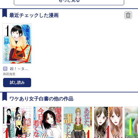
最近チェックした漫画
巻
凶！～タワマン女が占いで全財産失うまで～
和田海里
試し読み
ワケあり女子白書の他の作品