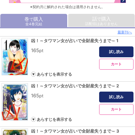
※契約月に解約された場合は適用されません。
話
購入
巻
購入
で
で
話配信はありません
全4巻完結
最新刊へ
凶！～タワマン女が占いで全財産失うまで～ 1
165
pt
試し読み
カート
あらすじを表示する
凶！～タワマン女が占いで全財産失うまで～ 2
165
pt
試し読み
カート
あらすじを表示する
凶！～タワマン女が占いで全財産失うまで～ 3