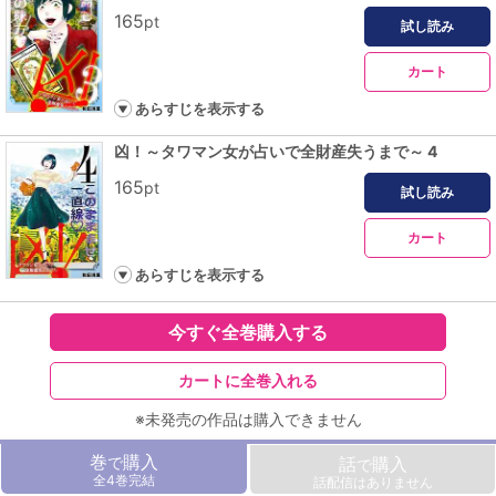
165
pt
試し読み
カート
あらすじを表示する
凶！～タワマン女が占いで全財産失うまで～ 4
165
pt
試し読み
カート
あらすじを表示する
今すぐ全巻購入する
カートに全巻入れる
※未発売の作品は購入できません
巻
購入
で
話
購入
で
全4巻完結
話配信はありません