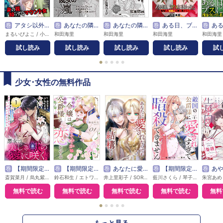
巻
アタシ以外、全員ミジメ！ ～身の程知らずなマウント女～
巻
あなたの隣のモンスター主婦ＳＰ～彼女の嵐～
巻
あなたの隣のモンスター主婦ＳＰ～ヒ・ラ・ヒ・ラ～
巻
ある日、ブスになった。 転落した元美人は手に負えない
巻
ある日、ブスになった
まるいぴよこ / 小野拓実 / 和田海里 / 庭りか / なかのゆみ / 桐野さおり
和田海里
和田海里
和田海里
和田海里
試し読み
試し読み
試し読み
試し読み
試
●
●
●
●
●
少女･女性の無料作品
巻
【期間限定無料】悪女は美しき獣の愛に咲く（単話版）
巻
【期間限定無料】本好き令嬢は敏腕公爵様とひそやかに恋をする
巻
あなたに愛されなくても結構です【タテヨミ】
巻
【期間限定無料】敵国の公爵様に愛されすぎて暗殺できません！
巻
あやかし花嫁の告白～ごき
斎賀菜月 / 烏丸紫明
鈴石和生 / エトワール編集部
井上里彩子 / SORAJIMA
藍川さくら / 琴子 / エトワール編集部
無料で読む
無料で読む
無料で読む
無料で読む
無料
●
●
●
●
●
もっと見る