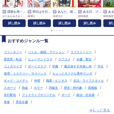
巻
隠密お局～あなたのホンネ見えてます～
巻
明日は今日より若くない！～駆け込み婚必勝法～
巻
あなた、誰でしたっけ？ ～キャバ嬢が介護士になった話～
巻
ある日、ブスになった。 転落した元美人は手に負えない
巻
ある日、ブスになった
かたおかみさお / 保木本佳子
峰博士
木村大介
和田海里
和田海里
試し読み
試し読み
試し読み
試し読み
試
●
●
●
●
●
おすすめジャンル一覧
/
/
/
ファンタジー
バトル・格闘・アクション
ラブストーリー
/
/
/
/
異世界・転生
ヒューマンドラマ
ラブコメ
令嬢・聖女
/
/
/
/
/
コミカライズ
ボーイズラブ
学園
書店員すず木推し本
学生
/
/
推理・ミステリー・サスペンス
ちょっとオトナな青年マンガ
/
/
/
/
ギャグ・コメディ
仲間
職業・ビジネス
生活・ライフスタイル
/
/
/
/
/
/
スポーツ
熱血
ホラー
同級生
歴史・時代劇
異種族
/
/
/
/
先行配信
ブックライブオリジナル
ダーク
政治・社会派
/
/
青春
悪役令嬢
⇒もっと見る