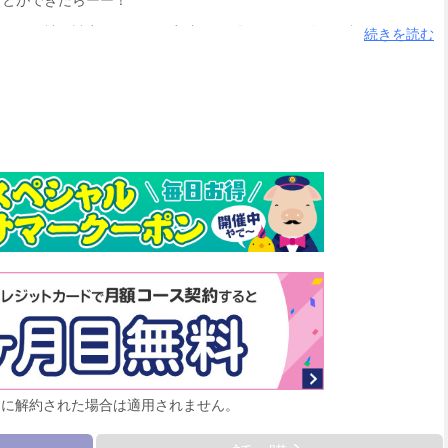
きがいの神尾詩音。ある日、音斗の“８股スキャンダル”が報じられ、
続きを読む
翌日、見知らぬホテルで目覚めると、横で寝ていたのは音斗だった！
響も現れ、スキャンダルの影響を最小限に抑えるために導き出された
！
月に解約された場合は適用されません。