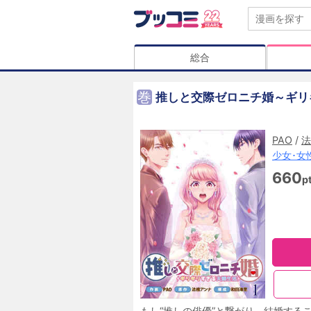
総合
巻
推しと交際ゼロニチ婚～ギリ
PAO
/
法
少女･女
660
p
もし“推しの俳優”と繋がり、結婚する