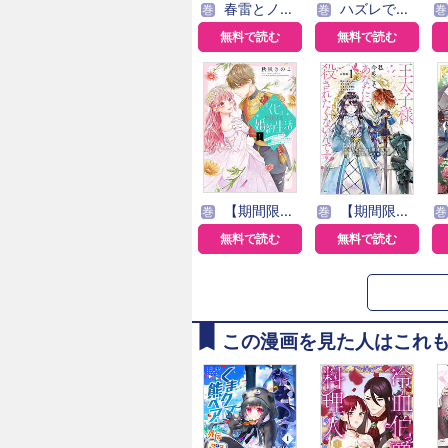
春雷とノイズ【単話版】
ハズレではじまる溺愛人生～仕組まれた恋の相手はハイスぺ社長
巻
巻
巻
無料で読む
無料で読む
【期間限定無料】「くじ」から始まる婚約生活～厳正なる抽選の結果、笑わない次期公爵様の婚約者に当選しました～
【期間限定 無料お試し版】王太子様、私今度こそあなたに殺されたくないんです！ ～聖女に嵌められた貧乏令嬢、二度目は串刺し回避します！～ 分冊版
巻
巻
巻
無料で読む
無料で読む
この漫画を見た人はこれ