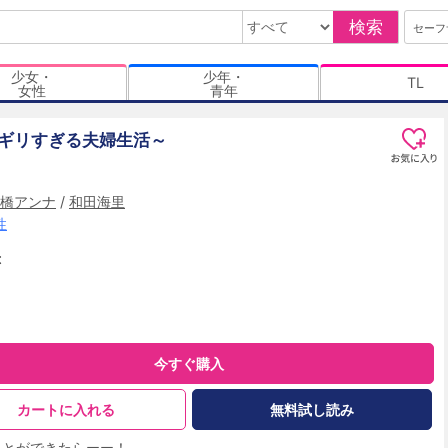
検索
セーフ
少女・
少年・
TL
女性
青年
ギリすぎる夫婦生活～
橋アンナ
/
和田海里
性
t
今すぐ購入
カートに入れる
無料試し読み
ことができたらーー！