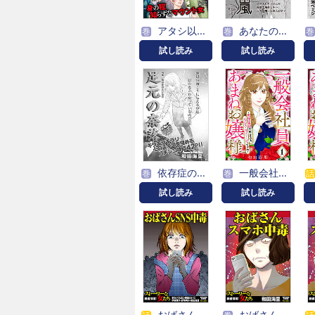
アタシ以外、全員ミジメ！ ～身の程知らずなマウント女～
あなたの隣のモンスター主婦ＳＰ～彼女の嵐～
巻
巻
巻
試し読み
試し読み
依存症の女たち～足元の奈落～
一般会社員・あまねお嬢様～職場の風紀を整えるのも、ノブレス・オブリージュですわ～
巻
巻
話
試し読み
試し読み
おばさんSNS中毒
おばさんスマホ中毒