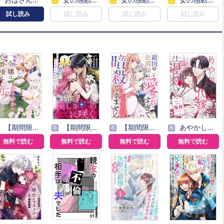
話
話
話
試し読み
試し読み
試し読み
試し読み
【期間限定無料】本好き令嬢は敏腕公爵様とひそやかに恋をする
【期間限定無料】悪女は美しき獣の愛に咲く（単話版）
【期間限定無料】敵国の公爵様に愛されすぎて暗殺できません！
あやかし花嫁の告白～ごきげんよう、旦那さま。離縁してください。～
巻
巻
巻
無料で読む
無料で読む
無料で読む
無料で読む