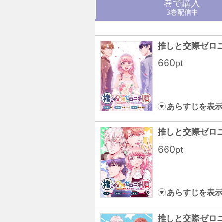
巻
購入
で
3巻配信中
推しと交際ゼロ
660
pt
あらすじを表
推しと交際ゼロ
660
pt
あらすじを表
推しと交際ゼロ