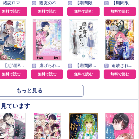
賭恋ロマネスク～大正悪役令嬢と最狂マフィア
親友の不倫相手は、夫でした【単話版】
【期間限定無料】「きみを愛する気はない」と言った次期公爵様がなぜか溺愛してきます（単話版）
【期間限定無料】バッドエンド目前のヒロインに転生した私、今世では恋愛するつもりがチートな兄が離してくれません!?@COMIC
巻
巻
巻
無料で読む
無料で読む
無料で読む
無料で読む
【期間限定 無料お試し版】無自覚聖女は今日も無意識に力を垂れ流す ～公爵家の落ちこぼれ令嬢、嫁ぎ先で幸せを掴み取る～
虐げられ王女に転生しましたが、竜神の加護を持つ最強騎士様に愛されて幸せです（コミック）【単話版】
【期間限定 無料お試し版】隣の席の、五十嵐くん。
追放された悪役令嬢は爆イケ騎士団に捕まって愛されちゃうみたいです【単話版】
巻
巻
巻
無料で読む
無料で読む
無料で読む
無料で読む
もっと見る
も見ています