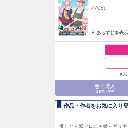
770
pt
あらすじを表
※
巻
購入
で
3巻配信中
作品・作者をお気に入り
推しと交際ゼロニチ婚～ギリギ