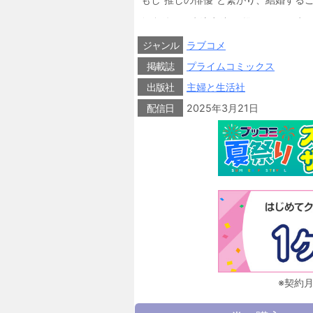
舞台俳優・水流音斗を“推す”ことが生
自暴自棄となってヤケ酒してしまう。
彼が所属する芸能事務所の社長・天馬
ジャンル
ラブコメ
結論は、
掲載誌
プライムコミックス
音斗と詩音が“婚約”することだった……
出版社
主婦と生活社
配信日
2025年3月21日
※契約