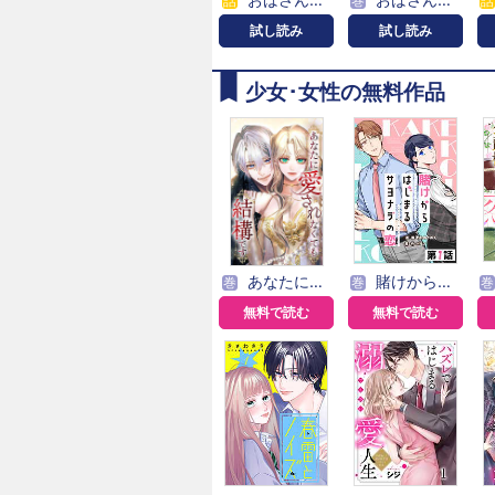
話
巻
話
試し読み
試し読み
少女･女性の無料作品
あなたに愛されなくても結構です【タテヨミ】
賭けからはじまるサヨナラの恋【単話版】
巻
巻
巻
無料で読む
無料で読む