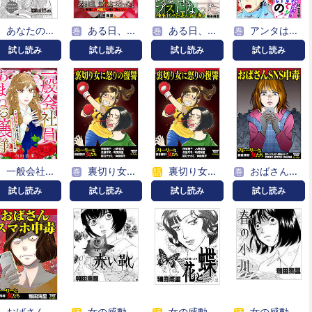
あなたの隣のモンスター主婦ＳＰ～ヒ・ラ・ヒ・ラ～
ある日、ブスになった。 転落した元美人は手に負えない
ある日、ブスになった。 横取りモンスター美人まかり通る
アンタは私の言うこと聞いてりゃいいの！～毒嫁に漫画を乗っ取られました～ デジコレ DIGITAL COMICS
巻
巻
巻
試し読み
試し読み
試し読み
試し読み
一般会社員・あまねお嬢様～職場の風紀を整えるのも、ノブレス・オブリージュですわ～
裏切り女に怒りの復讐
裏切り女に怒りの復讐
おばさんSNS中毒
巻
話
巻
試し読み
試し読み
試し読み
試し読み
おばさんスマホ中毒
女の感動物語 昭和「赤い靴」
女の感動物語 昭和「花と蝶」
女の感動物語 昭和「春の小川」