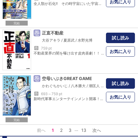
お気に入り
全人類が石化!! その時宇宙にいた宇宙飛行士たちは人類最後の6人となった。その一人である百夜は人類を救うため、日本帰還作戦のミッションをスタート!! 千空の父・百夜の物語を描く『Dr.STONE』外伝!!
完結
巻
正直不動産
試し読み
大谷アキラ
/
夏原武
/
水野光博
巻
759 pt
お気に入り
不動産業界の闇を曝け出す皮肉喜劇！！ 営業に必要なこと以外、客に見せも教えもしないーー そんな不動産業界に前代未聞の爆弾が、いま炸裂する！！ 登坂不動産のエース営業マン・永瀬財地は 嘘を厭わぬ口八丁で売り上げNO．1を叩き出す凄腕だった。 だが、とある地鎮祭で石碑を壊して以来、 嘘が上手くつけなくなってしまった…！！ 千三つと言われる海千山千の不動産業界で かつての成績が一気に低下する中、 永瀬は、嘘が上手くつけない正直営業で苦戦するが…！？ 不動産屋の裏側を全部ぶっちゃけちゃうニュー・ヒーロー、誕生。
巻
空母いぶきGREAT GAME
試し読み
かわぐちかいじ
/
八木勝大
/
潮匡人
/
惠谷治
巻
693～759 pt
お気に入り
新時代軍事エンターテインメント開幕！！ 20YX年。温暖化により 海氷が減少する北極海－－－－ 調査研究のため派遣されたのは、 次期「いぶき」艦長候補の 蕪木が乗る海自護衛艦「しらぬい」。 その眼前で突如、民間調査船が 何者かの攻撃を受ける…！！ 咄嗟に武器を使用して 民間船を守った「しらぬい」だが…！？ 攻撃したのは！？ 攻撃された理由とはーーーー！？
完結
...
前へ
1
2
3
13
次へ