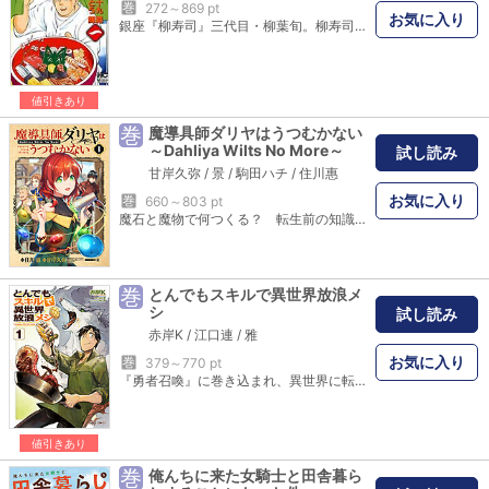
巻
272～869 pt
お気に入り
銀座『柳寿司』三代目・柳葉旬。柳寿司の末っ子として生まれ、父親の跡を継ぐために寿司職人となって迎えた二度目の春――。寿司職人として大輪の花を咲かすべく、ただ今奮闘中!! 真鯛をけなす息子、真鯛に特別な思いを持つ老母。旬の真鯛の握りは息子の誤解を解くことができるのか!?
値引きあり
巻
魔導具師ダリヤはうつむかない
～Dahliya Wilts No More～
試し読み
甘岸久弥
/
景
/
駒田ハチ
/
住川惠
お気に入り
巻
660～803 pt
魔石と魔物で何つくる？ 転生前の知識を活かした発想で、魔導具作りに没頭するダリヤは明るい気持ちでいっぱい。魔法のあふれる異世界で、自由気ままなものづくりスタート!
巻
とんでもスキルで異世界放浪メ
シ
試し読み
赤岸K
/
江口連
/
雅
お気に入り
巻
379～770 pt
『勇者召喚』に巻き込まれ、異世界に転移してしまったサラリーマン・向田剛志。異世界の王様の話に胡散臭さを感じた向田は、早々に国外脱出を決意し一人旅に出ることに。旅で頼れるのは、召喚時に唯一得られたスキル【ネットスーパー】。それは、異世界にいながら現代日本のスーパーの商品を取り寄せられるという便利スキルだった！ しかし、隣国への旅の途中、護衛に振舞った「猪肉の生姜焼き」の良い匂いが、とんでもないヤツを引き寄せてしまい――!? ”とんでもスキル”を駆使し魔物の肉を美味しく調理する男と、食いしん坊なフェンリルの旅が、ここに始まる！ 原作者・江口連書き下ろし短編小説も収録!!
値引きあり
巻
俺んちに来た女騎士と田舎暮ら