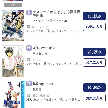
完結
巻
デスマーチからはじまる異世界
狂想曲
試し読み
あやめぐむ
/
愛七ひろ
/
shri
お気に入り
巻
682～792 pt
デスマーチ真っ只中のプログラマー、”サトゥー”こと鈴木。仮眠を取っていたはずの彼は、気がつけば見たこともない異世界に放り出され、そして目の前には蜥蜴人の大軍？ 夢か現実か、ここにサトゥーの旅が始まる！
巻
3月のライオン
試し読み
羽海野チカ
巻
759 pt
お気に入り
その少年は、幼い頃すべてを失った。夢も家族も居場所も──。この物語は、そんな少年がすべてを取り戻すストーリー。その少年の職業は──やさしさ溢れるラブストーリー。
巻
D.Gray-man
試し読み
星野桂
巻
459～606 pt
お気に入り
AKUMAとは『機械』と『魂』と『悲劇』を材料に造（う）まれる悲しき悪性兵器。そのAKUMAを製造し世界の終焉を目論む「千年伯爵」に対抗するため、神の十字架を左手に持つエクソシスト・アレンの戦いが始まる!!