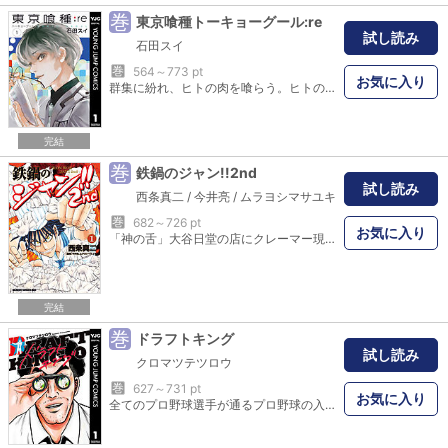
巻
東京喰種トーキョーグール:re
試し読み
石田スイ
巻
564～773 pt
お気に入り
群集に紛れ、ヒトの肉を喰らう。ヒトの形をしながら、ヒトとは異なる存在…“喰種(グール)”。“喰種”を駆逐・研究する〔CCG〕は、あるひとつの命題を果たすため、実験体集団を新設。――その名は「クインクス」。「まともな人間」ではない彼らと、佐々木琲世一等捜査官が“東京”で向き合うものとは――!?
完結
巻
鉄鍋のジャン!!2nd
試し読み
西条真二
/
今井亮
/
ムラヨシマサユキ
巻
682～726 pt
お気に入り
「神の舌」大谷日堂の店にクレーマー現る!そのクレーマーこそ、中華の覇王「秋山醤」と「五番町キリコ」の息子にして、訳あって「ジャン」を名乗る少年であった!新たな世代による、ド級の料理バトルが開幕する!
完結
巻
ドラフトキング
試し読み
クロマツテツロウ
巻
627～731 pt
お気に入り
全てのプロ野球選手が通るプロ野球の入り口、ドラフト。その陰には、高校野球、大学野球、社会人野球、独立リーグ…全ての野球選手の中から隠れた才能を見出し、プロへと送り込むスカウトマン達の活躍がある!! 並外れた眼力を持つスカウトマン郷原が見出した選手とは…!? その年のNo.1選手、ドラフトキングの獲得を目指すプロ野球スカウト譚開幕!!