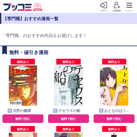
【専門職】おすすめ漫画一覧
「専門職」のおすすめ作品をお届けします！
無料・値引き漫画
無料あり
無料あり
無料あり
巻
沈黙の艦隊
巻
テセウスの船
巻
おとなのほうかご
無料で読む
無料で読む
無料で読む
無料あり
無料あり
無料あり