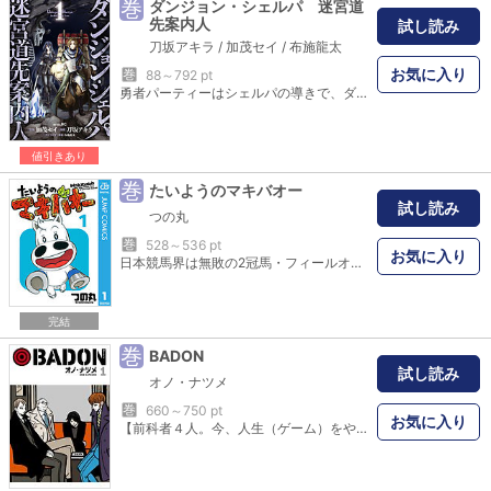
巻
ダンジョン・シェルパ 迷宮道
先案内人
試し読み
刀坂アキラ
/
加茂セイ
/
布施龍太
お気に入り
巻
88～792 pt
勇者パーティーはシェルパの導きで、ダンジョンの深淵を覗くこととなる！ ダンジョンシェルパ――迷宮の道案内兼荷物持ちを生業とする彼ら無しでは、どんなベテランパーティーも直ぐさま絶滅へと追いやられるという。若くして腕利きシェルパとの評価を得ているロウは、ある日勇者と名高いパーティー「宵闇の剣」の依頼を受けることになる。最強のパーティーがロウという”目”を得て、タイロス迷宮を突き進む。そしてその先に待つものとは―――。
値引きあり
巻
たいようのマキバオー
試し読み
つの丸
巻
528～536 pt
お気に入り
日本競馬界は無敗の2冠馬・フィールオーライの独壇場!! ミドリマキバオー達の活躍も昔話に。そんな中、地方の高知競馬場に出馬してるマキバオーの姿が!? ミドリマキバオーそっくりのヒノデマキバオー。アイドルホースとして人気を集めているが、彼の正体は――!?
完結
巻
BADON
試し読み
オノ・ナツメ
巻
660～750 pt
お気に入り
【前科者４人。今、人生（ゲーム）をやり直す。】 その日、首都バードンに４人の男たちが足を踏み入れた。揃いも揃って前科者である彼らの目的は「高級煙草店を起業する」こと…？ 頼りにする「友」と賭けられる「夢」がある。このゲームに負けはない――『ACCA13区監察課』のオノ・ナツメによる男たちの危険な人生狂騒曲、開幕。 (C)2019 Natsume Ono