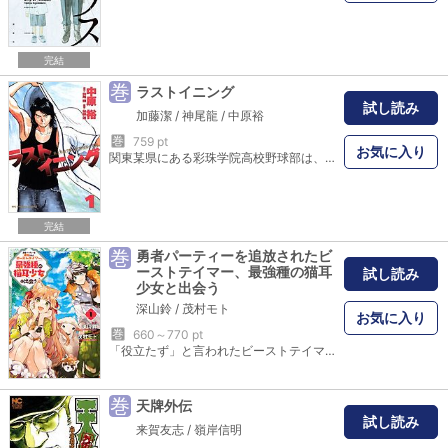
完結
巻
ラストイニング
試し読み
加藤潔
/
神尾龍
/
中原裕
巻
759 pt
お気に入り
関東某県にある彩珠学院高校野球部は、甲子園初出場で初優勝を果たした過去がある。しかし現在は毎年1、2回戦での敗退続き。元野球部監督の狭山校長は13年前の部員で、現在は悪徳商法で留置所に入っている鳩ケ谷を訪ね、新監督に就くよう依頼するが…。汗と涙ぁ…そんなモンいらねぇ！かつて名門、今は弱小の私立彩珠学院高校野球部にやってきた問題児監督・鳩ケ谷圭輔が、硬直しきった高校球界の常識を変える！！
完結
巻
勇者パーティーを追放されたビ
ーストテイマー、最強種の猫耳
試し読み
少女と出会う
深山鈴
/
茂村モト
お気に入り
巻
660～770 pt
「役立たず」と言われたビーストテイマーの大逆転が始まる!! 「レイン、君はクビだ」役立たずの烙印を押され、勇者パーティーを追放されてしまったビーストテイマーのレイン。冒険者として駆け出した彼が出会ったのは、最強種『猫霊族』の少女、カナデだった。ふたりの出会いをきっかけに、世界はレインの能力に気づき始める――！ 「小説家になろう」発、“すべてを使役する”テイミング・ファンタジー！ ※「小説家になろう」は株式会社ヒナプロジェクトの登録商標です。 (C)Suzu Miyama┴(C)2019 Moto Shigemura
巻
天牌外伝
試し読み
来賀友志
/
嶺岸信明