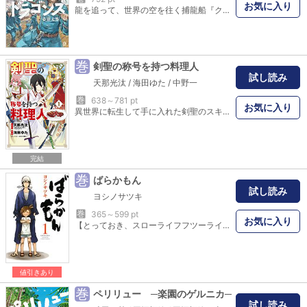
お気に入り
龍を追って、世界の空を往く捕龍船『クィン･ザザ号』。大物を捕まえれば一獲千金、獲りたての肉も食べ放題。でも、失敗したらもちろんお陀仏。空と龍に魅せられた乗組員たちの大冒険の旅&世界グルメ紀行!
巻
剣聖の称号を持つ料理人
試し読み
天那光汰
/
海田ゆた
/
中野一
巻
638～781 pt
お気に入り
異世界に転生して手に入れた剣聖のスキルが波乱を巻き起こす！ 料理人・新堂春樹は不慮の事故に巻き込まれ、気がつけば異世界にいた。そこで神域の剣技を修得できる『剣聖』のスキルを得るが…。
完結
巻
ばらかもん
試し読み
ヨシノサツキ
巻
365～599 pt
お気に入り
【とっておき、スローライフフツーライフ。】 とある島に移住生活をすることになった若きイケメン書道家・半田清舟。都会暮らししかしたことのないそのぼっちゃん先生が、（１）トラクターで公道をドライブ （２）自分のうちが中学生のたまり場になる （３）知人が玄関から入ってくれない…などの困難に立ち向かう、ほのぼのアイランドコメディ!! (C)Satsuki Yoshino/SQUARE ENIX
値引きあり
巻
ペリリュー ─楽園のゲルニカ─
試し読み