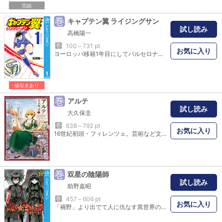
完結
巻
キャプテン翼 ライジングサン
試し読み
高橋陽一
巻
100～731 pt
お気に入り
ヨーロッパ移籍1年目にしてバルセロナのリーグ優勝に大きく貢献した大空翼! 同じ頃、アジア予選を海外組不在のまま勝ち抜き五輪出場を決めたU-23日本代表! 最終強化合宿の地、メキシコに結集した黄金世代の33名に及ぶ代表候補からマドリッド五輪代表選手が決定する!
値引きあり
巻
アルテ
試し読み
大久保圭
巻
638～792 pt
お気に入り
16世紀初頭・フィレンツェ。芸術など文化活動が花開いたルネサンス発祥の地。 そんな活気あふれる華やかなる時代に、貴族家生まれのアルテが画家工房への弟子入りを志願する。 女性がひとりで生きて行くことに理解のなかった時代、様々な困難がアルテを待ち受ける。
巻
双星の陰陽師
試し読み
助野嘉昭
巻
457～606 pt
お気に入り
「禍野」より出でて人に仇なす異世界の化け物ケガレ。中学生の少年・焔魔堂ろくろは、ケガレを祓い清める最強の陰陽師をかつて目指していたが、ある事件を機に陰陽師になることを拒んでいた。そんな彼の前に運命の少女・化野紅緒が空から突然降ってきて…!?