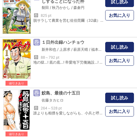
しすることになった件
試し読み
裂田
/
秋乃かかし
/
森倉円
お気に入り
巻
825 pt
脱サラして農業を営む佐伯莞爾（32歳）は、一人気ままに田舎暮らしを送っていた。ある夏の夜、晩酌しようとビールを手に取ろうとしたその時、玄関の戸を激しく叩く音が…。戸を開けてみると、こんな山奥にいるはずのない甲冑を身に纏った「女騎士」が立っていたのだった。果たして彼女は一体何者なのか――！? 脱サラ独身農家×異世界からやってきた女騎士が繰り広げる、新感覚スローライフ！
巻
１日外出録ハンチョウ
試し読み
新井和也
/
上原求
/
萩原天晴
/
福本伸行
巻
88～792 pt
お気に入り
地の獄…! 底の底…! 帝愛地下労働施設…! 劣悪な環境である地下にいながら｢1日外出券｣を使い、地上で贅の限りを尽くす男がいた…! その名は大槻…! E班･班長にして、1日を楽しみ尽くす匠…! 飲んで食って大満喫…! のたり楽しむ大槻を描く、飯テロ･スピンオフ第1巻‥!
値引きあり
巻
鮫島、最後の十五日
試し読み
佐藤タカヒロ
巻
264～528 pt
お気に入り
誰よりも相撲を愛しながらも、小兵と呼ばれる恵まれぬ身体。もがき…抗い…挑み続けた幕内力士、鮫島鯉太郎。熱き力士の冷酷な一場所、十五日間の記録と記憶。大相撲巨編「バチバチ」シリーズ最終章。
値引きあり