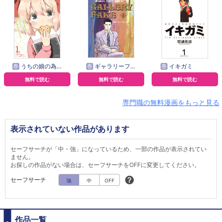
巻
うちの娘の為ならば、俺はもしかしたら魔王も倒せるかもしれない。
巻
ギャラリーフェイク
巻
イキガミ
無料で読む
無料で読む
無料で読む
専門職の無料漫画をもっと見る
表示されていない作品があります
セーフサーチが「中・強」になっているため、一部の作品が表示されてい
ません。
お探しの作品がない場合は、セーフサーチをOFFに変更してください。
セーフサーチ
強
中
OFF
作品一覧