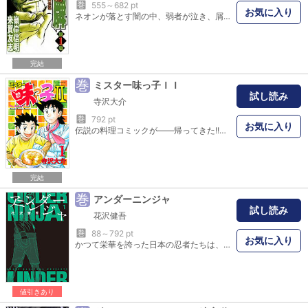
巻
555～682 pt
お気に入り
ネオンが落とす闇の中、弱者が泣き、屑が笑う…。そんな街の片隅で、語り継がれる勝負が生まれる!! 勝ち続ける背中がある─────!! 男の名は、黒沢義明!! 通り名は麻雀職人!!
完結
巻
ミスター味っ子ＩＩ
試し読み
寺沢大介
巻
792 pt
お気に入り
伝説の料理コミックが――帰ってきた!! 天才少年料理人「ミスター味っ子」こと味吉陽一（あじよし・よういち）が、海外放浪を始めてはや７年――。安ウマ＆大評判の日之出（ひので）食堂に、まさかの“立ち退き”計画が!! 大事な店を守るべく、14歳になった陽一の息子・陽太（ようた）が、初めての料理バトル「ラーメン対決」に!! そしてついに帰国した陽一も……パワーアップした戦友たちと“超ウマいもの”を追求するぞっ!!
完結
巻
アンダーニンジャ
試し読み
花沢健吾
巻
88～792 pt
お気に入り
かつて栄華を誇った日本の忍者たちは、戦後GHQによって組織を解体させられ消滅した。しかし、実は今でも忍者は秘密裏に存在しており、その数は20万人とも言われている。そして一部の精鋭忍者は国家レベルの争いごとの裏で暗躍していた。一方で、末端の忍者は仕事にありつけないことも多く、その一人・雲隠九郎もニート同然の暮らしをしていた。しかし、そんな九郎のもとについに重大な「忍務」が‥‥！
値引きあり