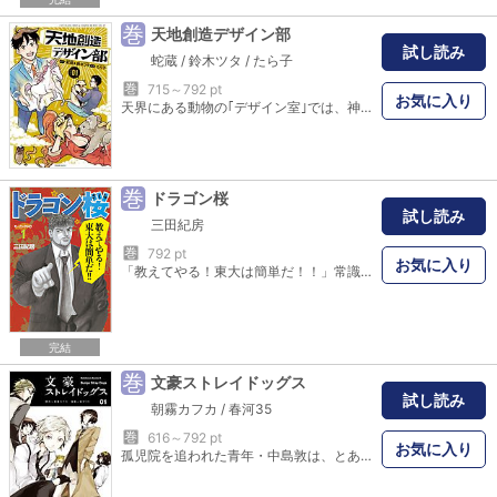
巻
天地創造デザイン部
試し読み
蛇蔵
/
鈴木ツタ
/
たら子
巻
715～792 pt
お気に入り
天界にある動物の｢デザイン室｣では、神様(クライアント)からのムチャ振りを受けて、日々さまざまな動物がデザインされていた。｢ユニコーンってなんで存在しないの?｣｢美味しい生き物の条件って?｣｢海で最強の動物は?｣｢蛇と鳥、どっちが強い?｣など、面白くてためになるコメディ満載!! マンガの単行本とは思えない、登場した動物たちの図鑑も収録!! これを読めば、動物園や水族館が100倍楽しくなる!!
巻
ドラゴン桜
試し読み
三田紀房
巻
792 pt
お気に入り
「教えてやる！東大は簡単だ！！」常識破り、処世術。弁護士・桜木による落ちこぼれ高校の再建計画、その内容は東大合格者100人！！ 日本のルールは東大を出たやつが作っている。だから……東大に入れ！！ もっとも効率的な学習法を教えよう！！
完結
巻
文豪ストレイドッグス
試し読み
朝霧カフカ
/
春河35
巻
616～792 pt
お気に入り
孤児院を追われた青年・中島敦は、とある自殺志願の男を助ける。男の名は太宰治…国木田、与謝野らと共に異能力集団「武装探偵社」に所属し、「人食い虎事件」を調査していて…！？ 新感覚横浜文豪異能力アクション！