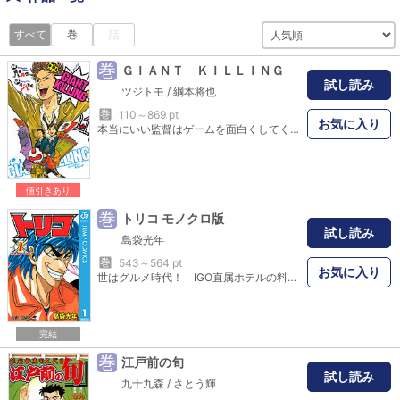
すべて
巻
話
巻
ＧＩＡＮＴ ＫＩＬＬＩＮＧ
試し読み
ツジトモ
/
綱本将也
巻
110～869 pt
お気に入り
本当にいい監督はゲームを面白くしてくれる！ 達海猛（たつみ・たけし）、35歳、イングランド帰りのサッカー監督。好物は大物喰いの大番狂わせ＝GIANT KILLING（ジャイアント・キリング）!! 東京下町の弱小プロサッカークラブ、ETU（イースト・トーキョー・ユナイテッド）の監督に就任した達海が、意表をつく戦略とカリスマ性で、負け癖のついてしまった選手、スタッフ、そしてサポーターたちにパワーをくれる！ 『U-31』原作者と俊英がタッグを組んだ、これがフットボール漫画の新スタンダード!!
値引きあり
巻
トリコ モノクロ版
試し読み
島袋光年
巻
543～564 pt
お気に入り
世はグルメ時代！ IGO直属ホテルの料理長・小松は、局長から「ガララワニ」捕獲の命を受ける!! 任務に抜擢されたのは、カリスマ“美食屋”トリコ!! 二人は最高の食材を求め、命を懸けた旅へ出発するが…!!
完結
巻
江戸前の旬
試し読み
九十九森
/
さとう輝