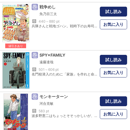
巻
戦争めし
試し読み
魚乃目三太
巻
440～880 pt
お気に入り
兵隊さんと戦地ゴハン。戦時下のお寿司屋さん。餃子と引き揚げ兵。激動の時代の中で生まれた感動の“食エピソードたち”。昭和初期の“グルメ”を“食漫画マスター”の魚乃目三太がほんわか温か～く描く珠玉のオール短編物語。
値引きあり
巻
SPY×FAMILY
試し読み
遠藤達哉
巻
501～606 pt
お気に入り
名門校潜入のために「家族」を作れと命じられた凄腕スパイの〈黄昏〉。だが、彼が出会った“娘”は心を読む超能力者！ “妻”は暗殺者で!? 互いに正体を隠した仮初め家族が、受験と世界の危機に立ち向かう痛快ホームコメディ!!
巻
モンキーターン
試し読み
河合克敏
巻
583 pt
お気に入り
波多野憲二はちょっとそそっかしいが、負けん気の強い度胸のある17歳。幼いころからの夢であるプロ野球選手になることを断念した憲二の今の夢は、競艇選手になること。そのきっかけは担任教師・筒井の勧めで…！？ボートレーサーを目指し、本栖研修所の試験を受けた憲二。友情と闘争心の中で大きく育っていく若者を描いた、青春スポーツ漫画の傑作！！