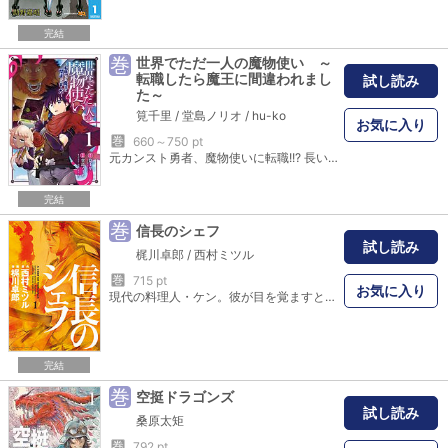
完結
巻
世界でただ一人の魔物使い ～
転職したら魔王に間違われまし
試し読み
た～
筧千里
/
堂島ノリオ
/
hu-ko
お気に入り
巻
660～750 pt
元カンスト勇者、魔物使いに転職!!? 長い旅路の末、『転職の書』を手にしたノア。忌々しく感じていた『勇者』の職を捨て、新たに命じられた職業は『魔物使い』!!? 個性豊かな魔物達を仲間にし、憧れのスローライフを目指す！ (C)Senri Kakei,hu-ko 2019┴(C)2019 Norio Doujima
完結
巻
信長のシェフ
試し読み
梶川卓郎
/
西村ミツル
巻
715 pt
お気に入り
現代の料理人・ケン。彼が目を覚ますとそこは戦国時代だった。京で評判の料理の噂を聞きつけた信長は、強引にケンを自分の料理人にするが…！？戦と料理が織りなす前代未聞の戦国グルメ絵巻！コラム＆レシピ「戦国めし」も必見！
完結
巻
空挺ドラゴンズ
試し読み
桑原太矩
巻
792 pt