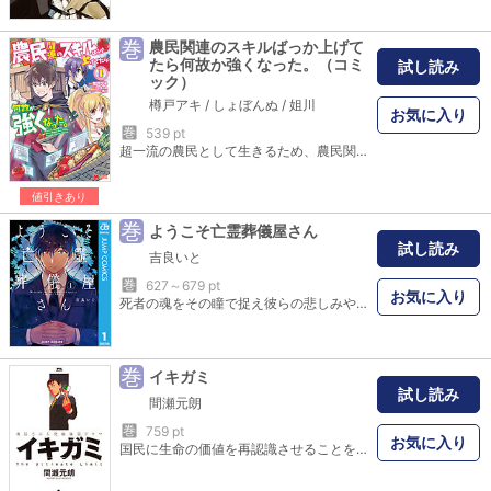
巻
農民関連のスキルばっか上げて
たら何故か強くなった。（コミ
試し読み
ック）
樽戸アキ
/
しょぼんぬ
/
姐川
お気に入り
巻
539 pt
超一流の農民として生きるため、農民関連のスキルに磨きをかけてきた青年アル・ウェインは、ついに最後の農民スキルレベルをもMAXにする。しかし農民関連スキルを極めたその時から、彼の生活は農民とは別方向に激変していき――。「小説家になろう」発、冒険ファンタージ待望のコミカライズ！
値引きあり
巻
ようこそ亡霊葬儀屋さん
試し読み
吉良いと
巻
627～679 pt
お気に入り
死者の魂をその瞳で捉え彼らの悲しみや後悔、そして残された人々にそっと寄り添う男がいた。これは、最期の願いを託された彼が営むある葬儀屋での物語。
巻
イキガミ
試し読み
間瀬元朗
巻
759 pt
お気に入り
国民に生命の価値を再認識させることを目的として制定された法律「国家繁栄維持法」。この法律の名のもと、1000人に1人の確率で国民に注入される特殊カプセルは、対象者が18～24歳の期間に破裂し、その者の命を奪う。そして、そんな「死」の24時間前に対象者のもとへと届く死亡予告証こそが、通称“逝き紙（イキガミ）”と呼ばれる一枚のカードである。武蔵川区の“イキガミ”配達員・藤本賢吾が、今回届ける対象者は…！？