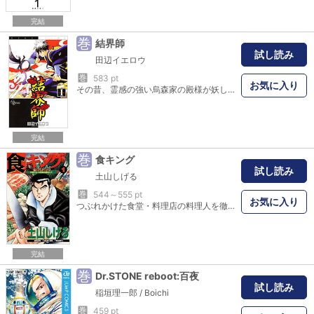
完結
巻
結界師
試し読み
田辺イエロウ
巻
583 pt
お気に入り
その昔、霊感の強い烏森家の殿様が妖しげなものを呼びよせてしまったために、それを退治する結界師が生まれた。かつての城跡に建つ私立・烏森学園を舞台に、400年後の現在も跋扈（ばっこ）し続ける妖怪に立ち向かう墨村家と雪村家の若き後継者、良守と時音の活躍を描く妖結界バトルストーリー！！
完結
巻
食キング
試し読み
土山しげる
巻
544～555 pt
お気に入り
つぶれかけた食堂・料理店の料理人を徹底的に鍛え直し、繁盛店へと再建させる伝説の料理人・北方歳三（きたかた・としぞう）の活躍を描いた熱血人情グルメコミック！ はやっていないレストラン・ミツバチの主人の息子・翔一（しょういち）から、涙ながらに「店を助けて下さい」と頼まれた北方は、主人を修業として意外なところに連れて行き……!?
完結
巻
Dr.STONE reboot:百夜
試し読み
稲垣理一郎
/
Boichi
巻
459 pt