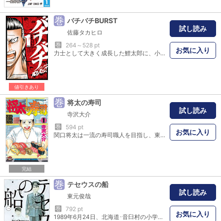
巻
バチバチBURST
試し読み
佐藤タカヒロ
巻
264～528 pt
お気に入り
力士として大きく成長した鯉太郎に、小生意気な大卒とデブオタヒッキーが新たに弟弟子として加わる。一方、あの王虎は鯉太郎と同じ番付に!! 灼熱大相撲巨編「バチバチ」、物語は新たなる土俵へ!!
値引きあり
巻
将太の寿司
試し読み
寺沢大介
巻
594 pt
お気に入り
関口将太は一流の寿司職人を目指し、東京の名店・鳳寿司で働く18歳。まだ寿司は握らせてもらえない。ある日、中退した高校の同級生、藤原美智子が店の常連である父とともにやってきた。ほのかな恋心を寄せる将太。しかし美智子は、高校卒業とともに結婚するという。彼女に最高の寿司をプレゼントするため、猛特訓の末、究極の「型」をマスターする将太。将太の寿司職人としての人生が始まった。
完結
巻
テセウスの船
試し読み
東元俊哉
巻
792 pt
お気に入り
1989年6月24日、北海道･音臼村の小学校で、児童含む21人が毒殺された。逮捕されたのは、村の警察官だった佐野文吾。28年後、佐野の息子･田村心は、死刑判決を受けてなお一貫して無罪を主張する父親に冤罪の可能性を感じ、独自に調査を始める。事件現場を訪れた心は、突如発生した濃霧に包まれ、気付くと1989年にタイムスリップしていた。時空を超えて｢真実｣と対峙する、本格クライムサスペンス、開幕。