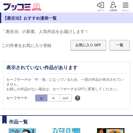
【惠谷治】おすすめ漫画一覧
「惠谷治」の新着、人気作品をお届けします！
この作者をお気に入り登録
お気に入り OFF
一覧
表示されていない作品があります
セーフサーチが「中・強」になっているため、一部の作品が表示されてい
ません。
お探しの作品がない場合は、セーフサーチをOFFに変更してください。
セーフサーチ
強
中
OFF
作品一覧