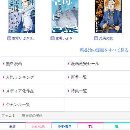
巻
空母いぶきGREAT GAME
巻
空母いぶき
巻
兵馬の旗
惠谷治の漫画をすべて見る
無料漫画
漫画激安セール
人気ランキング
新着一覧
メディア化作品
特集一覧
ジャンル一覧
ブッコミ
惠谷治の漫画