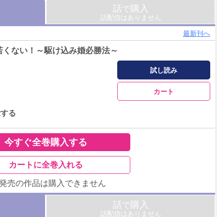
話
購入
で
話配信はありません
最新刊へ
若くない！～駆け込み婚必勝法～
試し読み
カート
示する
今すぐ全巻購入する
カートに全巻入れる
未発売の作品は購入できません
話
購入
で
話配信はありません