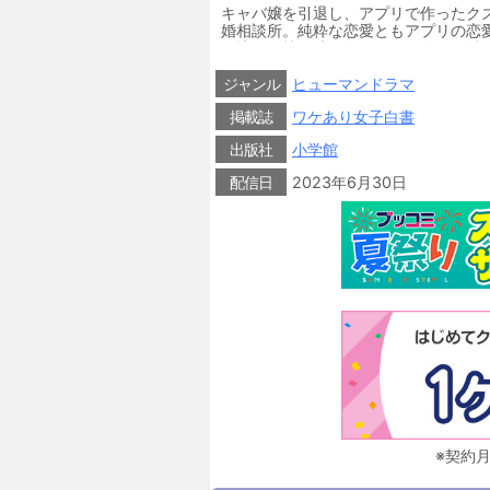
キャバ嬢を引退し、アプリで作ったクズ
婚相談所。純粋な恋愛ともアプリの恋
で培った技と嘘で会員たちを次々に魅
沢へ接近。「昔会ったことがないか」
葵。全ては満たされた将来のために…！
ジャンル
ヒューマンドラマ
掲載誌
ワケあり女子白書
出版社
小学館
配信日
2023年6月30日
※契約