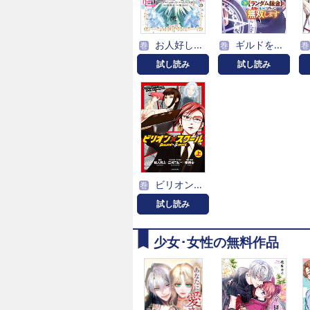
お人好し悪役令嬢の復讐計画～死に戻り令嬢は根が善人なせいで気付くと味方が増えていきます～
ギルドを追放されたけどもふもふ神獣に授かった神スキル【ランダム錬金】で最強のギルドを作って無双します
巻
巻
巻
試し読み
試し読み
ビリオン×スクール
巻
試し読み
少女･女性の無料作品