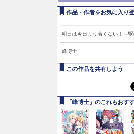
作品・作者をお気に入り
明日は今日より若くない！～駆
峰博士
この作品を共有しよう
「峰博士」のこれもおす