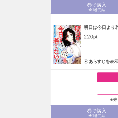
巻
購入
で
全1巻完結
明日は今日より
220
pt
あらすじを表
※
巻
購入
で
全1巻完結