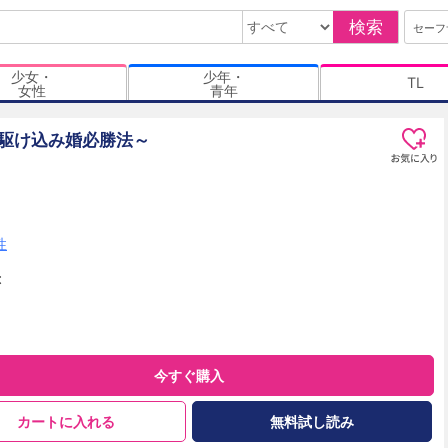
検索
セーフ
少女・
少年・
TL
女性
青年
駆け込み婚必勝法～
性
t
今すぐ購入
カートに入れる
無料試し読み