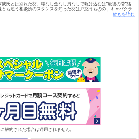
彼氏とは別れた葵。職なし金なし男なしで駆け込むは“最後の砦”結
愛とも違う相談所のスタンスを知った葵は戸惑うものの、キャバクラ
了していく。「私はこいつらで満足…？」欲の出た葵は人気会員の芹
続きを読む
という芹沢の問いを気にもせず、持ち前のスキルで距離を縮めていく
技と嘘で婚活に挑む葵の運命やいかに!?
月に解約された場合は適用されません。