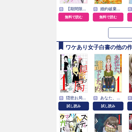
【期間限定無料】「くじ」から始まる婚約生活～厳正なる抽選の結果、笑わない次期公爵様の婚約者に当選しました～
婚約破棄は本望です！聖女の力が開花したので私は自由に暮らします～本物の聖女は義姉ではなく私でした～
巻
巻
巻
無料で読む
無料で読む
ワケあり女子白書の他の
隠密お局～あなたのホンネ見えてます～
あなた、誰でしたっけ？ ～キャバ嬢が介護士になった話～
巻
巻
巻
試し読み
試し読み