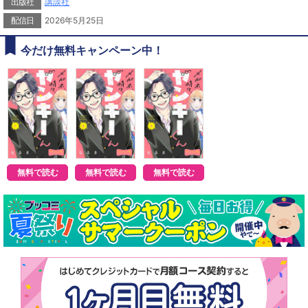
出版社
講談社
配信日
2026年5月25日
今だけ無料キャンペーン中！
無料で読む
無料で読む
無料で読む