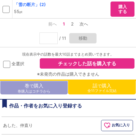
「雪の断片」(2)
購入
55
する
pt
前へ
1
2
次へ
/ 11
移動
現在表示中の話数を最大10話までまとめ買いできます。
チェックした話を購入する
全選択
※未発売の作品は購入できません
巻
購入
話
購入
で
で
全11ファイル完結
巻購入はコチラから
作品・作者をお気に入り登録する
あした、仲直り
お気に入り