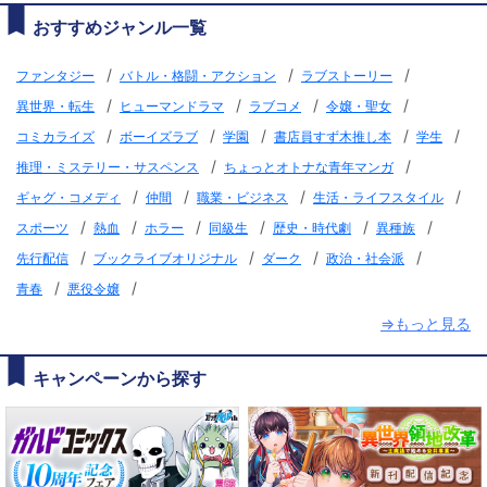
おすすめジャンル一覧
/
/
/
ファンタジー
バトル・格闘・アクション
ラブストーリー
/
/
/
/
異世界・転生
ヒューマンドラマ
ラブコメ
令嬢・聖女
/
/
/
/
/
コミカライズ
ボーイズラブ
学園
書店員すず木推し本
学生
/
/
推理・ミステリー・サスペンス
ちょっとオトナな青年マンガ
/
/
/
/
ギャグ・コメディ
仲間
職業・ビジネス
生活・ライフスタイル
/
/
/
/
/
/
スポーツ
熱血
ホラー
同級生
歴史・時代劇
異種族
/
/
/
/
先行配信
ブックライブオリジナル
ダーク
政治・社会派
/
/
青春
悪役令嬢
⇒もっと見る
キャンペーンから探す