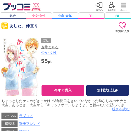
話
あした、仲直り
完結
蒼井まもる
少女･女性
55
pt
今すぐ購入
無料試し読み
ちょっとしたケンカがきっかけで3年間口をきいていなかった幼なじみのナナと
大吉。あるとき、大吉から「キャッチボールしようよ」と昔みたいに誘ってき
て、戸惑うナナだけど――！？ 表題作・大人気幼なじみラブストーリーほか、
続きを読む
初期作品を収録。思春期の瑞々しさあふれる 蒼井まもる、初読みきり集。収録
ジャンル
ラブコメ
作品／『あした、仲直り』前後編、『七月七日』、『雪の断片』
掲載誌
別冊フレンド