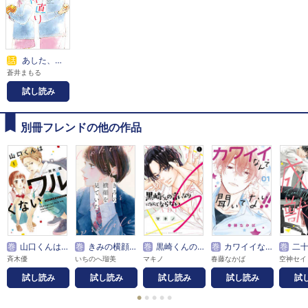
話
あした、仲直り
蒼井まもる
試し読み
別冊フレンドの他の作品
巻
山口くんはワルくない
巻
きみの横顔を見ていた
巻
黒崎くんの言いなりになんてならないＳ
巻
カワイイなんて聞いてない！！
巻
二十と成
斉木優
いちのへ瑠美
マキノ
春藤なかば
空神セイ
試し読み
試し読み
試し読み
試し読み
試
●
●
●
●
●