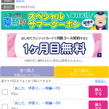
出版社
講談社
配信日
2016年6月3日
※契約月に解約された場合は適用されません。
巻
購入
話
購入
で
で
全11ファイル完結
巻購入はコチラから
最大で10話までまとめて購入できます
最新話へ
「あした、仲直り」～前編～(1)
購入
55
する
pt
「あした、仲直り」～前編～(2)
購入
55
する
pt