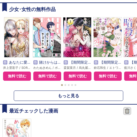
少女･女性の無料作品
巻
あなたに愛されなくても結構です【タテヨミ】
巻
賭けからはじまるサヨナラの恋【単話版】
巻
【期間限定無料】悪女は美しき獣の愛に咲く（単話版）
巻
【期間限定無料】本好き令嬢は敏腕公爵様とひそやかに恋をする
巻
【期間限定無料】敵国の
井上里彩子 / SORAJIMA
わたぬきめん / ポルン
斎賀菜月 / 烏丸紫明
鈴石和生 / エトワール編集部
無料で読む
無料で読む
無料で読む
無料で読む
無料
●
●
●
●
●
もっと見る
最近チェックした漫画