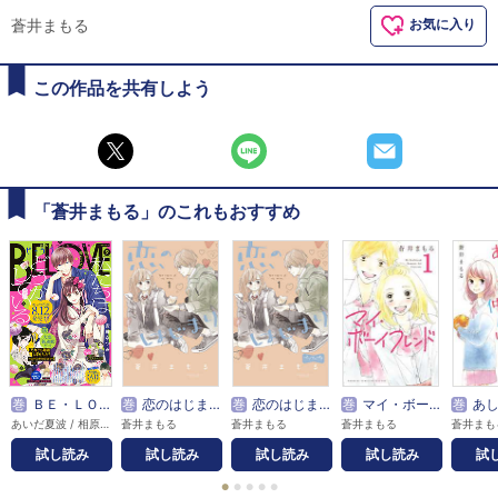
蒼井まもる
お気に入り
この作品を共有しよう
「蒼井まもる」のこれもおすすめ
巻
ＢＥ・ＬＯＶＥ
巻
恋のはじまり
巻
恋のはじまり ベツフレプチ
巻
マイ・ボーイフレンド 分冊版
巻
あし
あいだ夏波 / 相原一心 / 愛本みずほ / あおいぐぐ / 蒼井まもる / 青井みと / 秋野桜花 / アキヤマ香 / アサダニッキ / 朝比奈寿 / 阿仁谷ユイジ / 阿部暁子 / 阿部快征 / 新井敬太 / 有沢ゆう希 / 安藤なつみ / 家野うい / 五十嵐大介 / 石川泉 / 伊田チヨ子 / 入江喜和 / 上田堪大 / 植田圭輔 / 上田美和 / 植月えみり / 上村秀子 / 植村颯太 / 卯月みか / 宇野結也 / ウラ / 詠里 / 絵丘しがの / 江坂純 / 大久保ヒロミ / 大崎捺希 / 大島彰子 / 大谷紀子 / 丘上あい / 岡田卓也 / 岡野海斗 / 岡峯有衣子 / 沖田さとり / おざわゆき / 押花百栞 / 織田涼 / 神楽坂淳 / 加藤羽入 / 加藤大悟 / 香穂 / 雁須磨子 / きくちくらげ / 貴嶋啓 / 北駒生 / 木原瑠生 / 久昌歩夢 / 京典和玖 / KUJIRA / くまの柚子 / 雲田はるこ / クロコ / 花糸 / 小藤まつ / こなみかなた / 小松江里子 / 小森江莉 / こやまゆかり / さいきまこ / 斎藤かよこ / 斉藤倫 / 斎藤倫 / 佐伯亮 / 坂井恵理 / さくましおり / 佐久間長寿 / 佐久間結衣 / 桜乃みか / 桜葉ケイ / 佐藤たかみち / 塩田一期 / 式田奈央 / 重松成美 / 篠丸のどか / 志真てら子 / 庄司陽子 / しりもと / 慎結 / 末次由紀 / すえのぶけいこ / 鈴木大介 / 鈴木望 / 鈴宮ユニコ / 砂川脩弥 / 清野静流 / 瀬戸めぐむ / 素笛ゆたか / 空神セイ / 高瀬隼子 / 高橋怜也 / 瀧波ユカリ / 武本悠佑 / 立羽りんご / たろ / 稚野鳥子 / CHIRU / TWiN PARADOX / 坪倉康晴 / 鶴ゆみか / テレビ朝日 / 柊太朗 / 遠山えま / 徳尾浩司 / なかえ未桜 / 中尾暢樹 / ナカガワパリ / 中野まや花 / 中山咲月 / ながめ空 / 凪良ゆう / なつみ理奈 / 夏目靫子 / 㐂 / 南国ばなな / 南波あつこ / 二階堂幸 / NTV・J Storm / 灰塚宗史 / 萩原ケイク / 泰和生 / 花塚由 / 波間信子 / ハルノ晴 / ばったん / ばぶぱち / ひうらさとる / ひさわゆみ / 日生マユ / 日々の杏 / 平塚まる / 広瀬なつめ / BE・LOVE編集部 / PEACH-PIT / 福井巴也 / 藤緒あい / 藤末さくら / 藤田浩太朗 / 古河コビー / 古里こう / 堀海登 / 本多モコ / 前嶋曜 / 魔神ぐり子 / 眞生みち / 松井勇歩 / まるかわ丸 / 丸木戸マキ / 美麻りん / みきもと凛 / mitsu / 満井春香 / 三川嶺 / 三津キヨ / 皆木一舞 / 峯田大夢 / 宮城紘大 / 宮﨑雅也 / 村岡恵 / むろ文子 / 目野真琴 / 最上蛍 / もすこ / 望月桜 / モリエサトシ / 杜野亜希 / 山田はまち / 大和和紀 / 山中梅鉢 / 夢殿ミモザ / 横田龍儀 / 米村知希 / 夜宵野十六 / 雷蔵 / ラトナ・サリ・デヴィ・スカルノ / リカチ / りにあ・かたや / 六反りょう / 脇田茜 / 渡辺ペコ
蒼井まもる
蒼井まもる
蒼井まもる
蒼井まも
試し読み
試し読み
試し読み
試し読み
試
●
●
●
●
●