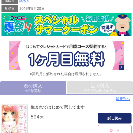
出版社
講談社
配信日
2016年5月20日
※契約月に解約された場合は適用されません。
話
購入
巻
購入
で
で
話配信はありません
全1巻完結
最新刊へ
生まれてはじめて恋してます
594
pt
試し読み
カート