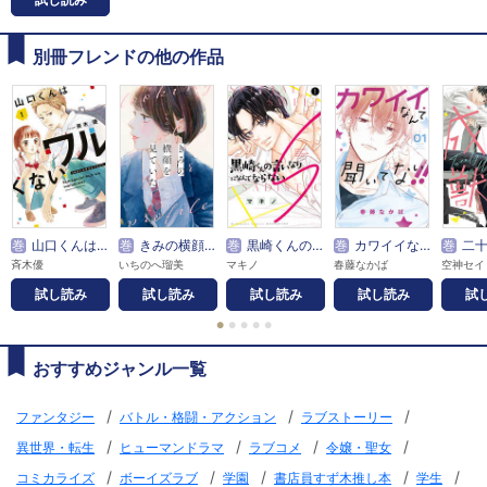
別冊フレンドの他の作品
巻
山口くんはワルくない
巻
きみの横顔を見ていた
巻
黒崎くんの言いなりになんてならないＳ
巻
カワイイなんて聞いてない！！
巻
二十と成
斉木優
いちのへ瑠美
マキノ
春藤なかば
空神セイ
試し読み
試し読み
試し読み
試し読み
試
●
●
●
●
●
おすすめジャンル一覧
/
/
/
ファンタジー
バトル・格闘・アクション
ラブストーリー
/
/
/
/
異世界・転生
ヒューマンドラマ
ラブコメ
令嬢・聖女
/
/
/
/
/
コミカライズ
ボーイズラブ
学園
書店員すず木推し本
学生