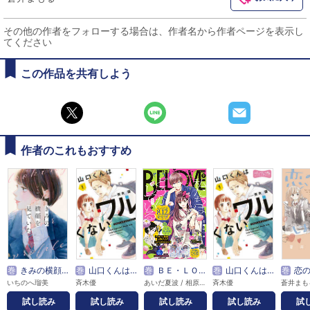
その他の作者をフォローする場合は、作者名から作者ページを表示し
てください
この作品を共有しよう
作者のこれもおすすめ
巻
きみの横顔を見ていた
巻
山口くんはワルくない
巻
ＢＥ・ＬＯＶＥ
巻
山口くんはワルくない ベツフレプチ
巻
恋の
いちのへ瑠美
斉木優
あいだ夏波 / 相原一心 / 愛本みずほ / あおいぐぐ / 蒼井まもる / 青井みと / 秋野桜花 / アキヤマ香 / アサダニッキ / 朝比奈寿 / 阿仁谷ユイジ / 阿部暁子 / 阿部快征 / 新井敬太 / 有沢ゆう希 / 安藤なつみ / 家野うい / 五十嵐大介 / 石川泉 / 伊田チヨ子 / 入江喜和 / 上田堪大 / 植田圭輔 / 上田美和 / 植月えみり / 上村秀子 / 植村颯太 / 卯月みか / 宇野結也 / ウラ / 詠里 / 絵丘しがの / 江坂純 / 大久保ヒロミ / 大崎捺希 / 大島彰子 / 大谷紀子 / 丘上あい / 岡田卓也 / 岡野海斗 / 岡峯有衣子 / 沖田さとり / おざわゆき / 押花百栞 / 織田涼 / 神楽坂淳 / 加藤羽入 / 加藤大悟 / 香穂 / 雁須磨子 / きくちくらげ / 貴嶋啓 / 北駒生 / 木原瑠生 / 久昌歩夢 / 京典和玖 / KUJIRA / くまの柚子 / 雲田はるこ / クロコ / 花糸 / 小藤まつ / こなみかなた / 小松江里子 / 小森江莉 / こやまゆかり / さいきまこ / 斎藤かよこ / 斉藤倫 / 斎藤倫 / 佐伯亮 / 坂井恵理 / さくましおり / 佐久間長寿 / 佐久間結衣 / 桜乃みか / 桜葉ケイ / 佐藤たかみち / 塩田一期 / 式田奈央 / 重松成美 / 篠丸のどか / 志真てら子 / 庄司陽子 / しりもと / 慎結 / 末次由紀 / すえのぶけいこ / 鈴木大介 / 鈴木望 / 鈴宮ユニコ / 砂川脩弥 / 清野静流 / 瀬戸めぐむ / 素笛ゆたか / 空神セイ / 高瀬隼子 / 高橋怜也 / 瀧波ユカリ / 武本悠佑 / 立羽りんご / たろ / 稚野鳥子 / CHIRU / TWiN PARADOX / 坪倉康晴 / 鶴ゆみか / テレビ朝日 / 柊太朗 / 遠山えま / 徳尾浩司 / なかえ未桜 / 中尾暢樹 / ナカガワパリ / 中野まや花 / 中山咲月 / ながめ空 / 凪良ゆう / なつみ理奈 / 夏目靫子 / 㐂 / 南国ばなな / 南波あつこ / 二階堂幸 / NTV・J Storm / 灰塚宗史 / 萩原ケイク / 泰和生 / 花塚由 / 波間信子 / ハルノ晴 / ばったん / ばぶぱち / ひうらさとる / ひさわゆみ / 日生マユ / 日々の杏 / 平塚まる / 広瀬なつめ / BE・LOVE編集部 / PEACH-PIT / 福井巴也 / 藤緒あい / 藤末さくら / 藤田浩太朗 / 古河コビー / 古里こう / 堀海登 / 本多モコ / 前嶋曜 / 魔神ぐり子 / 眞生みち / 松井勇歩 / まるかわ丸 / 丸木戸マキ / 美麻りん / みきもと凛 / mitsu / 満井春香 / 三川嶺 / 三津キヨ / 皆木一舞 / 峯田大夢 / 宮城紘大 / 宮﨑雅也 / 村岡恵 / むろ文子 / 目野真琴 / 最上蛍 / もすこ / 望月桜 / モリエサトシ / 杜野亜希 / 山田はまち / 大和和紀 / 山中梅鉢 / 夢殿ミモザ / 横田龍儀 / 米村知希 / 夜宵野十六 / 雷蔵 / ラトナ・サリ・デヴィ・スカルノ / リカチ / りにあ・かたや / 六反りょう / 脇田茜 / 渡辺ペコ
斉木優
蒼井まも
試し読み
試し読み
試し読み
試し読み
試