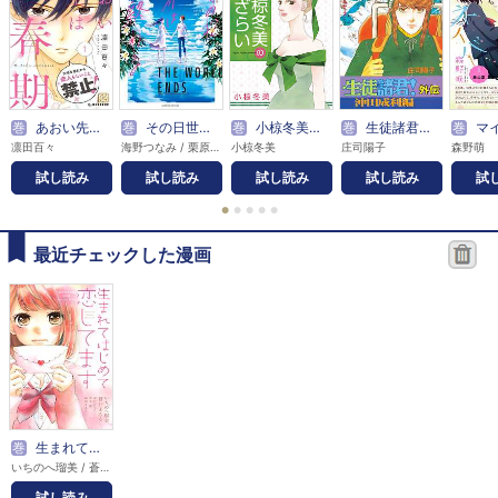
巻
あおい先生は思春期 プチデザ
巻
その日世界は終わる【電子オリジナル特典付き】
巻
小椋冬美の総ざらい
巻
生徒諸君！外伝
巻
マイ・フェア・
凛田百々
海野つなみ / 栗原まもる / ひうらさとる / 飛鳥あると / 樋口橘 / 小原愼司 / 上田倫子 / TONO / なかはら・ももた / おかざき真里 / 柘植文
小椋冬美
庄司陽子
森野萌
試し読み
試し読み
試し読み
試し読み
試
●
●
●
●
●
最近チェックした漫画
巻
生まれてはじめて恋してます
いちのへ瑠美 / 蒼井まもる / 中村ひなた / 斉木優 / 麻岡ままん
試し読み