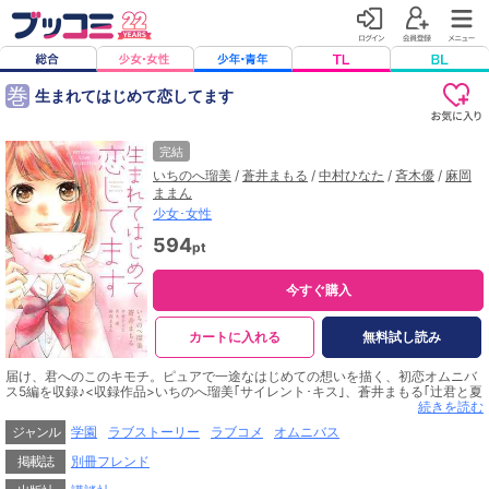
巻
生まれてはじめて恋してます
完結
いちのへ瑠美
/
蒼井まもる
/
中村ひなた
/
斉木優
/
麻岡
ままん
少女･女性
594
pt
今すぐ購入
カートに入れる
無料試し読み
届け、君へのこのキモチ。ピュアで一途なはじめての想いを描く、初恋オムニバ
ス5編を収録♪<収録作品>いちのへ瑠美｢サイレント･キス｣、蒼井まもる｢辻君と夏
休み｣、中村ひなた｢こっち向いて、汐見くん｣、斉木優｢まつりの夜、初恋さが
続きを読む
し｣、麻岡ままん｢モーニングラン!｣【カバーイラストはいちのへ瑠美描き下ろ
ジャンル
学園
ラブストーリー
ラブコメ
オムニバス
し!】
掲載誌
別冊フレンド