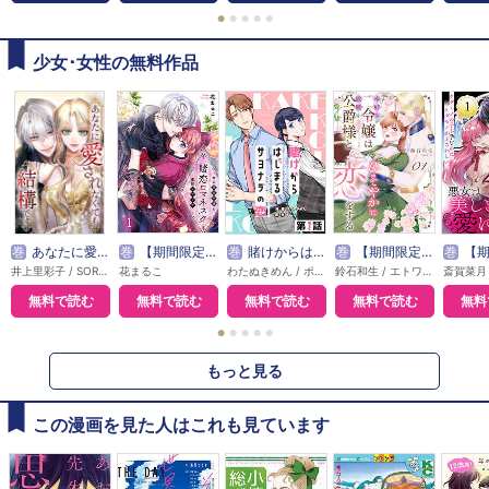
●
●
●
●
●
少女･女性の無料作品
巻
あなたに愛されなくても結構です【タテヨミ】
巻
【期間限定無料】賭恋ロマネスク～大正悪役令嬢と最狂マフィア
巻
賭けからはじまるサヨナラの恋【単話版】
巻
【期間限定無料】本好き令嬢は敏腕公爵様とひそやかに恋をする
巻
【期間限定無料】悪
井上里彩子 / SORAJIMA
花まるこ
わたぬきめん / ポルン
鈴石和生 / エトワール編集部
無料で読む
無料で読む
無料で読む
無料で読む
無料
●
●
●
●
●
もっと見る
この漫画を見た人はこれも見ています