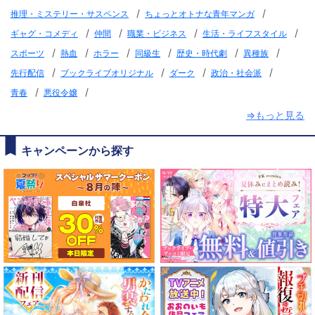
/
/
推理・ミステリー・サスペンス
ちょっとオトナな青年マンガ
/
/
/
/
ギャグ・コメディ
仲間
職業・ビジネス
生活・ライフスタイル
/
/
/
/
/
/
スポーツ
熱血
ホラー
同級生
歴史・時代劇
異種族
/
/
/
/
先行配信
ブックライブオリジナル
ダーク
政治・社会派
/
/
青春
悪役令嬢
⇒もっと見る
キャンペーンから探す