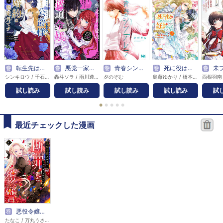
巻
転生先は殺されるはずのモブ令嬢でした～見知らぬ公爵様との婚約は想定外です～@COMIC
巻
悪党一家の愛娘、転生先も乙女ゲームの極道令嬢でした。～最上級ランクの悪役さま、その溺愛は不要です！～@COMIC
巻
青春シンデレラ
巻
死に役はごめんなので好きにさせてもらいます@COMIC
巻
未プレイの乙女ゲームに転生した
シンキロウ / 千石かのん / 秋鹿ユギリ
轟斗ソラ / 雨川透子
夕のぞむ
島藤ゆかり / 橋本彩里
試し読み
試し読み
試し読み
試し読み
試
●
●
●
●
●
最近チェックした漫画
巻
悪役令嬢グロリア・フォン・コードウェルの断罪と復讐@COMIC
たなこ / 万丸うさこ