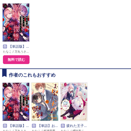
巻
【単話版】悪役令嬢グロリア・フォン・コードウェルの断罪と復讐@COMIC
たなこ / 万丸うさこ
無料で読む
作者のこれもおすすめ
巻
【単話版】悪役令嬢グロリア・フォン・コードウェルの断罪と復讐@COMIC
巻
【単話】お堅い王子の艶事
巻
疲れた王子様と教育係のご令嬢の話
たなこ / 万丸うさこ
たなこ / 桜瀬亜夢
たなこ / 橘叶和 / 花染なぎさ