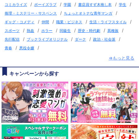
/
/
/
/
/
コミカライズ
ボーイズラブ
学園
書店員すず木推し本
学生
/
/
推理・ミステリー・サスペンス
ちょっとオトナな青年マンガ
/
/
/
/
ギャグ・コメディ
仲間
職業・ビジネス
生活・ライフスタイル
/
/
/
/
/
/
スポーツ
熱血
ホラー
同級生
歴史・時代劇
異種族
/
/
/
/
先行配信
ブックライブオリジナル
ダーク
政治・社会派
/
/
青春
悪役令嬢
⇒もっと見る
キャンペーンから探す