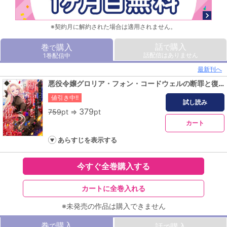
※契約月に解約された場合は適用されません。
話
購入
巻
購入
で
で
話配信はありません
1巻配信中
最新刊へ
悪役令嬢グロリア・フォン・コードウェルの断罪と復讐@COMIC 第1巻
値引き中!!
試し読み
379
759
pt ⇒
pt
カート
あらすじを表示する
今すぐ全巻購入する
カートに全巻入れる
※未発売の作品は購入できません
巻
購入
で
話
購入
で