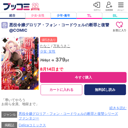
巻
悪役令嬢グロリア・フォン・コードウェルの断罪と復讐
@COMIC
値引きあり
たなこ
/
万丸うさこ
少女･女性
379
759
pt ⇒
pt
8月14日まで
今すぐ購入
カートに入れる
無料試し読み
「導いてやろう
お前ら全員、地獄まで」
逆行した真の悪女による、容赦ないやり直し復讐譚！
続きを読む
悪役令嬢グロリア・フォン・コードウェルの断罪と復讐シリーズ
ジャンル
待望のコミカライズ第１巻！
ファンタジー
ノベル上下巻同日発売！
巻末描き下ろし漫画＆原作・万丸うさこ先生による書き下ろしSS豪華W収録！
掲載誌
Celicaコミックス