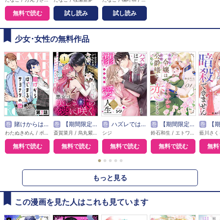
無料で読む
試し読み
試し読み
少女･女性の無料作品
巻
賭けからはじまるサヨナラの恋【単話版】
巻
【期間限定無料】悪女は美しき獣の愛に咲く（単話版）
巻
ハズレではじまる溺愛人生～仕組まれた恋の相手はハイスぺ社長
巻
【期間限定無料】本好き令嬢は敏腕公爵様とひそやかに恋をする
巻
【期間限定無料】敵国の
わたぬきめん / ポルン
斎賀菜月 / 烏丸紫明
シジ
鈴石和生 / エトワール編集部
無料で読む
無料で読む
無料で読む
無料で読む
無料
●
●
●
●
●
もっと見る
この漫画を見た人はこれも見ています