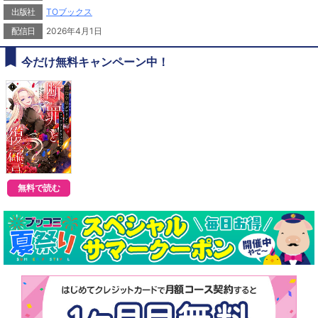
出版社
TOブックス
公爵令嬢・グロリアは、婚約者や家族に裏切られ無実の罪で殺された。だが目覚
めると、十歳の頃に時間が巻き戻っていた!? 人生をやり直すチャンスを得た彼
配信日
2026年4月1日
女は微笑む──「愚か者どもに地獄を見せてやろう」不貞をした婚約者、娘を売っ
た父、正義漢ぶる聖女……誰ひとり、許さない。地位、名誉、前世の記憶。魂に
取り憑いていた転生者の知識も利用して、それぞれの本性を暴き、全ての罪を償
今だけ無料キャンペーン中！
わせる！
真の悪女による容赦ない復讐劇、開幕！
無料で読む