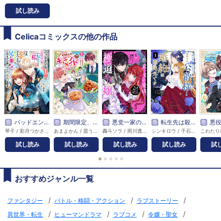
試し読み
Celicaコミックスの他の作品
巻
バッドエンド目前のヒロインに転生した私、今世では恋愛するつもりがチートな兄が離してくれません!?@COMIC
巻
期間限定、第四騎士団のキッチンメイド～結婚したくないので就職しました～@COMIC
巻
悪党一家の愛娘、転生先も乙女ゲームの極道令嬢でした。～最上級ランクの悪役さま、その溺愛は不要です！～@COMIC
巻
転生先は殺されるはずのモブ令嬢でした～見知らぬ公爵様との婚約は想定外です～@COMIC
巻
悪役の王女に転生したけど、隠し
琴子 / 彩月つかさ / 七星郁斗
あまよかん / 皿うどん
轟斗ソラ / 雨川透子
シンキロウ / 千石かのん / 秋鹿ユギリ
試し読み
試し読み
試し読み
試し読み
試
●
●
●
●
●
おすすめジャンル一覧
/
/
/
ファンタジー
バトル・格闘・アクション
ラブストーリー
/
/
/
/
異世界・転生
ヒューマンドラマ
ラブコメ
令嬢・聖女