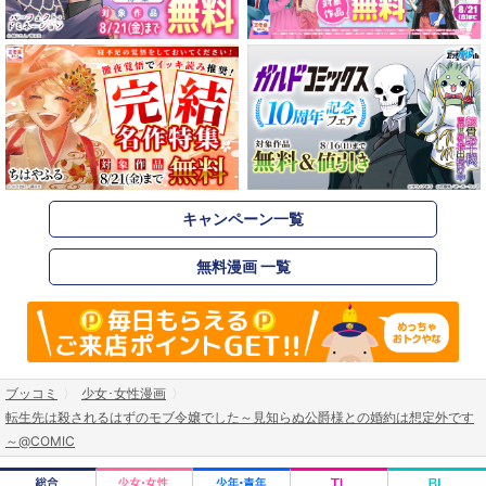
キャンペーン一覧
無料漫画 一覧
ブッコミ
少女･女性漫画
転生先は殺されるはずのモブ令嬢でした～見知らぬ公爵様との婚約は想定外です
～@COMIC