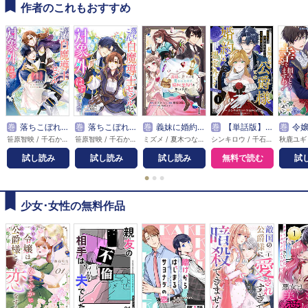
作者のこれもおすすめ
巻
落ちこぼれ白魔導士セシルは対象外のはずでした
巻
落ちこぼれ白魔導士セシルは対象外のはずでした 【連載版】
巻
義妹に婚約者を奪われたので、好きに生きようと思います。【連載版】
巻
【単話版】転生先は殺されるはずのモブ令嬢でした～見知らぬ公爵様との婚約は想定外です～@COMIC
巻
令嬢だって自分で幸せを
笹原智映 / 千石かのん / 駒田ハチ
笹原智映 / 千石かのん / 駒田ハチ
ミズメ / 夏木つな / 秋鹿ユギリ
シンキロウ / 千石かのん / 秋鹿ユギリ
試し読み
試し読み
試し読み
無料で読む
試
●
●
●
少女･女性の無料作品