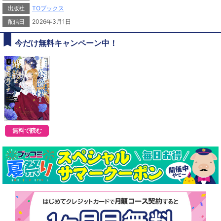
公爵リアージュと駆け引きを始めるも......契約履行と引き換えに何故か彼自身と婚
出版社
TOブックス
約させられてしまった!? 利害一致による偽装なのに、正統派ヒーローの面を被
った冷酷な策士から、謎の執着を向けられて──？ 死を回避したいモブ令嬢 ×
配信日
2026年3月1日
裏組織で国を操る謎の公爵の危険な契約結婚ファンタジー！
今だけ無料キャンペーン中！
無料で読む