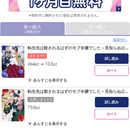
※契約月に解約された場合は適用されません。
話
購入
巻
購入
で
で
話配信はありません
2巻配信中
最新刊へ
転生先は殺されるはずのモブ令嬢でした～見知らぬ公爵様との婚約は想定外です～@COMIC 第1巻
値引き中!!
試し読み
133
704
pt ⇒
pt
カート
あらすじを表示する
転生先は殺されるはずのモブ令嬢でした～見知らぬ公爵様との婚約は想定外です～@COMIC 第2巻
入荷しました!!
試し読み
759
pt
カート
あらすじを表示する