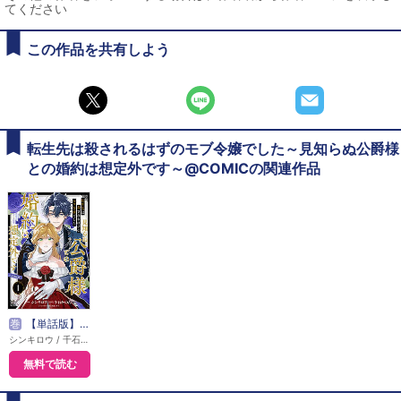
てください
この作品を共有しよう
転生先は殺されるはずのモブ令嬢でした～見知らぬ公爵様
との婚約は想定外です～@COMICの関連作品
巻
【単話版】転生先は殺されるはずのモブ令嬢でした～見知らぬ公爵様との婚約は想定外です～@COMIC
シンキロウ / 千石かのん / 秋鹿ユギリ
無料で読む