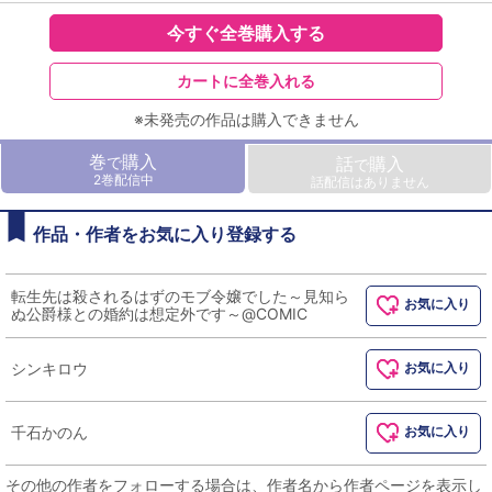
今すぐ全巻購入する
カートに全巻入れる
※未発売の作品は購入できません
巻
購入
で
話
購入
で
2巻配信中
話配信はありません
作品・作者をお気に入り登録する
転生先は殺されるはずのモブ令嬢でした～見知ら
お気に入り
ぬ公爵様との婚約は想定外です～@COMIC
シンキロウ
お気に入り
千石かのん
お気に入り
その他の作者をフォローする場合は、作者名から作者ページを表示し