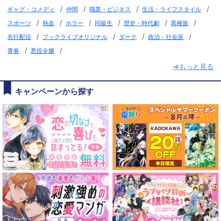
/
/
/
/
ギャグ・コメディ
仲間
職業・ビジネス
生活・ライフスタイル
/
/
/
/
/
/
スポーツ
熱血
ホラー
同級生
歴史・時代劇
異種族
/
/
/
/
先行配信
ブックライブオリジナル
ダーク
政治・社会派
/
/
青春
悪役令嬢
⇒もっと見る
キャンペーンから探す