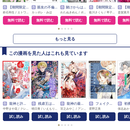
巻
【期間限定無料】本好き令嬢は敏腕公爵様とひそやかに恋をする
巻
親友の不倫相手は、夫でした【単話版】
巻
賭けからはじまるサヨナラの恋【単話版】
巻
【期間限定無料】敵国の公爵様に愛されすぎて暗殺できません！
巻
【期間限定無料】悪
鈴石和生 / エトワール編集部
カッポレ・みほ
わたぬきめん / ポルン
藍川さくら / 琴子 / エトワール編集部
無料で読む
無料で読む
無料で読む
無料で読む
無料
●
●
●
●
●
もっと見る
この漫画を見た人はこれも見ています
巻
龍神と許嫁の赤い花印
巻
残虐王は奴隷姫にご執心 ～かつて拾われた男は、運命の女に全てを捧ぐ
巻
龍神の最愛婚 ～捨てられた姫巫女の幸福な嫁入り～【コミックス版】
巻
フェイクマリッジ～元彼の子を身ごもって捨てられたらセレブ彼に求婚されました～【マイクロ】
巻
初夜に抱いてくれなかった旦
中野まや花 / クレハ
晴日青 / いえもり理
宮之みやこ / アンティーク
星野正美
試し読み
試し読み
試し読み
試し読み
試
●
●
●
●
●