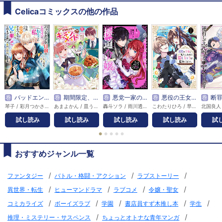
Celicaコミックスの他の作品
巻
バッドエンド目前のヒロインに転生した私、今世では恋愛するつもりがチートな兄が離してくれません!?@COMIC
巻
期間限定、第四騎士団のキッチンメイド～結婚したくないので就職しました～@COMIC
巻
悪党一家の愛娘、転生先も乙女ゲームの極道令嬢でした。～最上級ランクの悪役さま、その溺愛は不要です！～@COMIC
巻
悪役の王女に転生したけど、隠しキャラが隠れてない。～光差す世界で君と～@COMIC
巻
断罪された悪役令嬢は、
琴子 / 彩月つかさ / 七星郁斗
あまよかん / 皿うどん
轟斗ソラ / 雨川透子
こわたりひろ / 早瀬黒絵 / comet
試し読み
試し読み
試し読み
試し読み
試
●
●
●
●
●
おすすめジャンル一覧
/
/
/
ファンタジー
バトル・格闘・アクション
ラブストーリー
/
/
/
/
異世界・転生
ヒューマンドラマ
ラブコメ
令嬢・聖女
/
/
/
/
/
コミカライズ
ボーイズラブ
学園
書店員すず木推し本
学生
/
/
推理・ミステリー・サスペンス
ちょっとオトナな青年マンガ