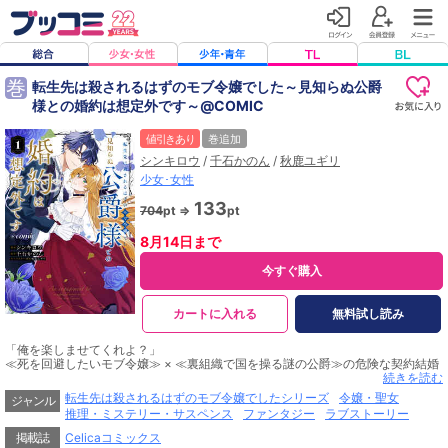
巻
転生先は殺されるはずのモブ令嬢でした～見知らぬ公爵
様との婚約は想定外です～@COMIC
値引きあり
巻追加
シンキロウ
/
千石かのん
/
秋鹿ユギリ
少女･女性
133
704
pt ⇒
pt
8月14日まで
今すぐ購入
カートに入れる
無料試し読み
「俺を楽しませてくれよ？」
≪死を回避したいモブ令嬢≫ × ≪裏組織で国を操る謎の公爵≫の危険な契約結婚
ファンタジー！描き下ろし漫画＆原作・千石かのん先生による書き下ろしSS豪華
続きを読む
W収録！
転生先は殺されるはずのモブ令嬢でしたシリーズ
令嬢・聖女
ジャンル
推理・ミステリー・サスペンス
ファンタジー
ラブストーリー
前世で読んだロマンス小説に転生した伯爵令嬢リディア。婚約者に殺される運命
掲載誌
Celicaコミックス
を変えるため、ある秘密結社に相手の破滅を依頼する。交渉役として現れた筆頭