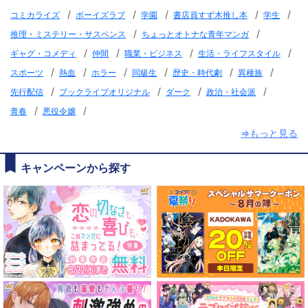
/
/
/
/
/
コミカライズ
ボーイズラブ
学園
書店員すず木推し本
学生
/
/
推理・ミステリー・サスペンス
ちょっとオトナな青年マンガ
/
/
/
/
ギャグ・コメディ
仲間
職業・ビジネス
生活・ライフスタイル
/
/
/
/
/
/
スポーツ
熱血
ホラー
同級生
歴史・時代劇
異種族
/
/
/
/
先行配信
ブックライブオリジナル
ダーク
政治・社会派
/
/
青春
悪役令嬢
⇒もっと見る
キャンペーンから探す