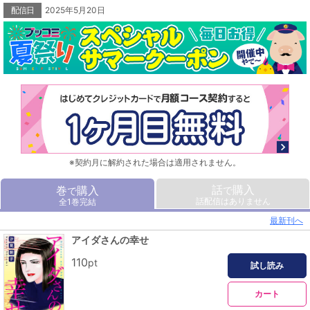
配信日
2025年5月20日
※契約月に解約された場合は適用されません。
話
購入
巻
購入
で
で
話配信はありません
全1巻完結
最新刊へ
アイダさんの幸せ
110
pt
試し読み
カート