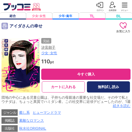
巻
アイダさんの幸せ
完結
汐見朝子
少女･女性
110
pt
今すぐ購入
カートに入れる
無料試し読み
団地の中心にある児童公園は、子持ちの母親達の重要な社交場だ。その中で私と
ウチダは、ちょっと異質でハミダシ者。この社交界に近頃デビューしたのが、1週
間前引っ越して来た主婦の鑑、手作りの権化アイダさんである。子供の服も全て
続きを読む
手作り。しかも料理も上手いらしい。子どもの服を作るくらい主婦として当然。
ジャンル
癒し系
ヒューマンドラマ
最高の主婦になりたい。それが幸せ、と豪語するアイダさん。こういう時、最低
の主婦である私とウチダはトホホな気分である。完璧な主婦だと感心していた
掲載誌
素敵なロマンス
ら、アイダさんが家で倒れたとアイダさんの子供が知らせて来た!? どうしたのか
と思ったら、完璧な主婦をやっているストレスで、昼から酒を飲んで泥酔したら
出版社
秋水社ORIGINAL
しい…!?