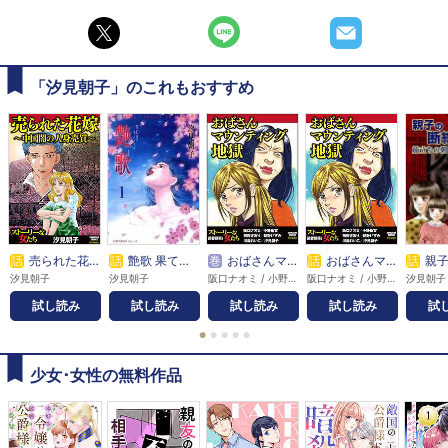
「汐見朝子」のこれもおすすめ
話
売られた花嫁 ～中国闇の人身売買～
話
艶歌 果てしなきカーテンコール
巻
おばさんマウンティング地獄
話
おばさんマウンティング地獄
話
親子の断
汐見朝子
汐見朝子
阪口ナオミ / 小野拓実 / 桐野さおり / 朝野いずみ / 川島れいこ / 汐見朝子
阪口ナオミ / 小野拓実 / 桐野さおり / 朝野いずみ / 川島れいこ / 汐見朝子
汐見朝子
試し読み
試し読み
試し読み
試し読み
試
●
●
●
●
●
少女･女性の無料作品