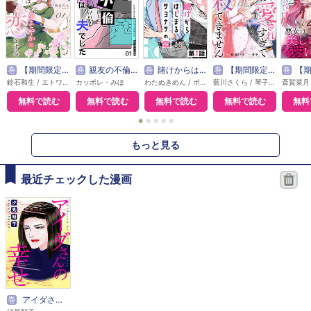
巻
【期間限定無料】本好き令嬢は敏腕公爵様とひそやかに恋をする
巻
親友の不倫相手は、夫でした【単話版】
巻
賭けからはじまるサヨナラの恋【単話版】
巻
【期間限定無料】敵国の公爵様に愛されすぎて暗殺できません！
巻
【期間限定無料】悪
鈴石和生 / エトワール編集部
カッポレ・みほ
わたぬきめん / ポルン
藍川さくら / 琴子 / エトワール編集部
無料で読む
無料で読む
無料で読む
無料で読む
無料
●
●
●
●
●
もっと見る
最近チェックした漫画
巻
アイダさんの幸せ