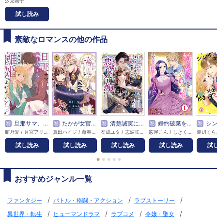
汐見朝子
試し読み
素敵なロマンスの他の作品
巻
旦那サマ、そろそろ離婚しませんか？【単行本版】
巻
たかが女官の私が好きなの!? 婚約破棄された姫様を差し置いて、結婚なんてできません！【単行本版】
巻
清楚誠実に生きていたら婚約者に裏切られたので、やり直しの世界では悪役令嬢として生きます【単行本版】
巻
婚約破棄を免れた公爵令嬢は、夫の愛を信じられない
巻
シングルマザーの恋
館乃愛 / 月宮アリス
真田ハイジ / 藤春都
友成ユタ / 志波咲良
霰屋こん / しきくれる
渡辺くら
試し読み
試し読み
試し読み
試し読み
試
●
●
●
●
●
おすすめジャンル一覧
/
/
/
ファンタジー
バトル・格闘・アクション
ラブストーリー
/
/
/
/
異世界・転生
ヒューマンドラマ
ラブコメ
令嬢・聖女