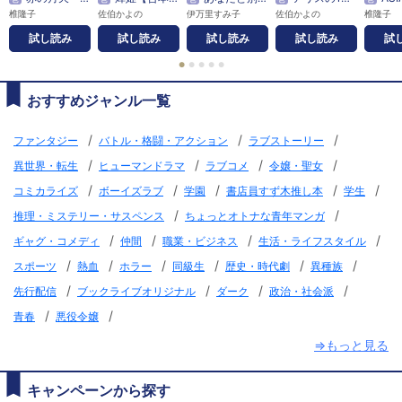
椎隆子
佐伯かよの
伊万里すみ子
佐伯かよの
椎隆子
試し読み
試し読み
試し読み
試し読み
試
●
●
●
●
●
おすすめジャンル一覧
/
/
/
ファンタジー
バトル・格闘・アクション
ラブストーリー
/
/
/
/
異世界・転生
ヒューマンドラマ
ラブコメ
令嬢・聖女
/
/
/
/
/
コミカライズ
ボーイズラブ
学園
書店員すず木推し本
学生
/
/
推理・ミステリー・サスペンス
ちょっとオトナな青年マンガ
/
/
/
/
ギャグ・コメディ
仲間
職業・ビジネス
生活・ライフスタイル
/
/
/
/
/
/
スポーツ
熱血
ホラー
同級生
歴史・時代劇
異種族
/
/
/
/
先行配信
ブックライブオリジナル
ダーク
政治・社会派
/
/
青春
悪役令嬢
⇒もっと見る
キャンペーンから探す