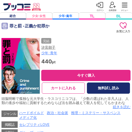
巻
罪と罰 -正義か犯罪か
完結
汐見朝子
少年･青年
440
pt
今すぐ購入
カートに入れる
無料試し読み
頭脳明晰で孤独な元大学生・ラスコリニコフは、「少数の選ばれた非凡人は、人
類の進歩や福祉に貢献するためならば法を踏み越えて殺人を犯してもかまわな
い」という独自の理論から、社会的に害でしかないと彼が考える高利貸しの老婆
続きを読む
を殺害するが―――!?ドストエフスキーの代表作を、レディコミ界の第一人者・
ハードボイルド
政治・社会派
推理・ミステリー・サスペンス
ジャンル
汐見朝子の視点で完全漫画化!!
メディア化
掲載誌
セレブリティLOVE