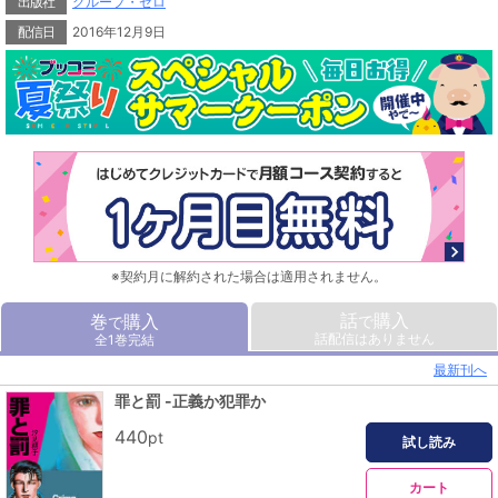
出版社
グループ・ゼロ
配信日
2016年12月9日
※契約月に解約された場合は適用されません。
話
購入
巻
購入
で
で
話配信はありません
全1巻完結
最新刊へ
罪と罰 -正義か犯罪か
440
pt
試し読み
カート