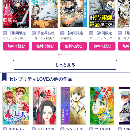
巻
【期間限定無料】外れスキル【無限再生】が覚醒して世界最強になった ～最強の力を手にした俺は、敵対するその全てを蹂躙する～
巻
異世界転移したら愛犬が最強になりました ～シルバーフェンリルと俺が異世界暮らしを始めたら～ THE COMIC
巻
【期間限定 無料お試し版】ブラッククローバー
巻
【期間限定無料】雑用付与術師が自分の最強に気付くまで（コミック） 分冊版
巻
【期間限定 無料お試し版】
八又ナガト / 神代大志 / アンブル編集部
一花ハナ / 龍央 / りりんら
田畠裕基
アラカワシン / 戸倉儚
無料で読む
無料で読む
無料で読む
無料で読む
無料
●
●
●
●
●
もっと見る
セレブリティLOVEの他の作品
巻
赤の月天～月巫祝のシャシャ外伝～
巻
燁姫【合本版】
巻
あなたと別れる１００の方法
巻
アリスの13時間【分冊版】
巻
ASI