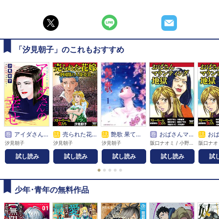
「汐見朝子」のこれもおすすめ
巻
アイダさんの幸せ
話
売られた花嫁 ～中国闇の人身売買～
話
艶歌 果てしなきカーテンコール
巻
おばさんマウンティング地獄
話
おばさん
汐見朝子
汐見朝子
汐見朝子
阪口ナオミ / 小野拓実 / 桐野さおり / 朝野いずみ / 川島れいこ / 汐見朝子
試し読み
試し読み
試し読み
試し読み
試
●
●
●
●
●
少年･青年の無料作品