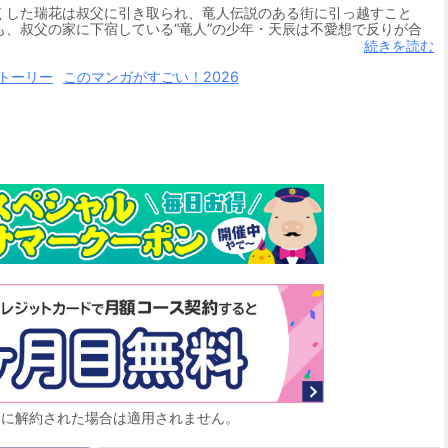
くした瑞花は叔父に引き取られ、竜人伝説のある街に引っ越すこと
、叔父の家に下宿している“竜人”の少年・天辰は不愛想で反りが合
辰の不器用な優しさや“竜人”ゆえの傷に触れてゆき――…？（このコ
続きを読む
売り］ 第1～4話」を収録しております）
トーリー
このマンガがすごい！2026
月に解約された場合は適用されません。