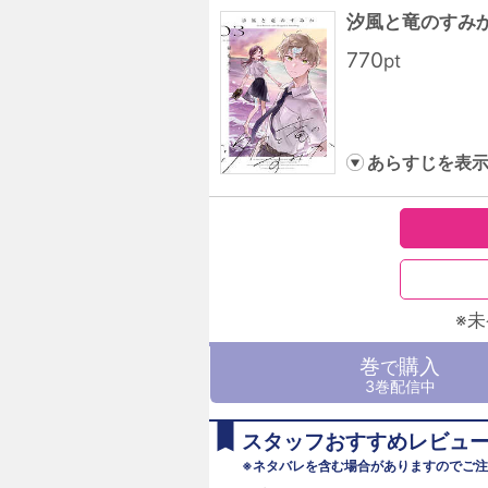
汐風と竜のすみ
770
pt
あらすじを表
※
巻
購入
で
3巻配信中
スタッフおすすめレビュ
※ネタバレを含む場合がありますのでご