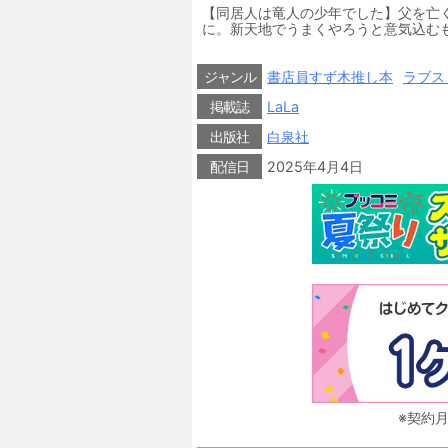
【同居人は竜人の少年でした】父を亡
に。新天地でうまくやろうと意気込むも
わない。しかし一緒に暮らすうちに、天
ミックスには「汐風と竜のすみか［1話
ジャンル
書店員すず木推し本
ラブス
掲載誌
LaLa
出版社
白泉社
配信日
2025年4月4日
※契約