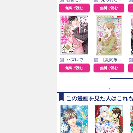
無料で読む
無料で読む
ハズレではじまる溺愛人生～仕組まれた恋の相手はハイスぺ社長
【期間限定無料】土かぶりのエレナ姫
巻
巻
巻
無料で読む
無料で読む
この漫画を見た人はこれ