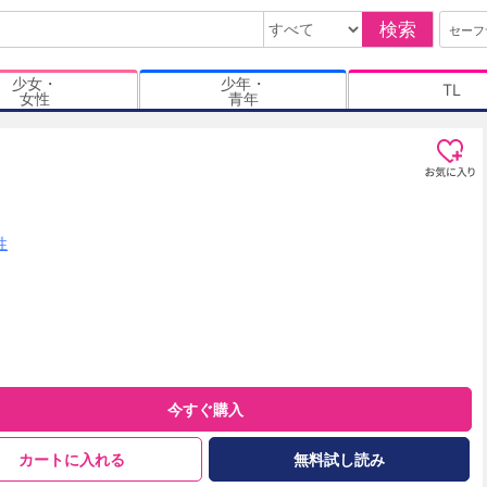
検索
セーフ
少女・
少年・
TL
女性
青年
性
今すぐ購入
カートに入れる
無料試し読み