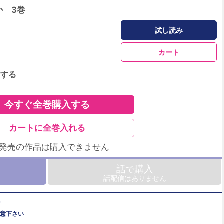
か 3巻
試し読み
カート
示する
今すぐ全巻購入する
カートに全巻入れる
未発売の作品は購入できません
話
購入
で
話配信はありません
ー
注意下さい