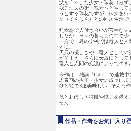
父を亡くした少女・瑞花（みず
残る海辺の街・篭崎へとやって
うとする瑞花ですが、彼女を待
辰（てんしん）との同居生活で
無愛想で人付き合いが苦手な天
したが、日々の暮らしの中で少
一方で、島の学校では竜人と人
とに。
天辰の優しさや、竜人としての
が芽生え、さらに天辰にとって
竜人と人間の交流によって生ま
今作は、雑誌『LaLa』で連載
思春期の少年・少女の成長に加
ひと粒で3度美味しい…そんな
竜とおぼしき特徴や能力を備えた
そん
作品・作者をお気に入り