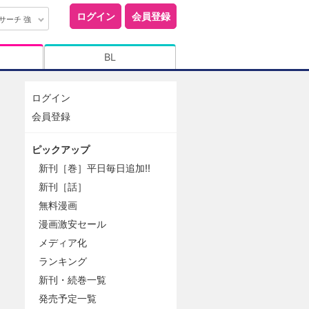
ログイン
会員登録
サーチ 強
BL
ログイン
会員登録
ピックアップ
新刊［巻］平日毎日追加!!
新刊［話］
無料漫画
漫画激安セール
メディア化
ランキング
新刊・続巻一覧
発売予定一覧