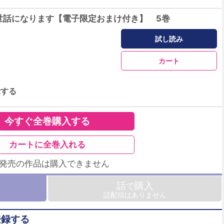
世話になります【電子限定おまけ付き】 5巻
試し読み
カート
示する
今すぐ全巻購入する
カートに全巻入れる
未発売の作品は購入できません
話
購入
で
話配信はありません
登録する