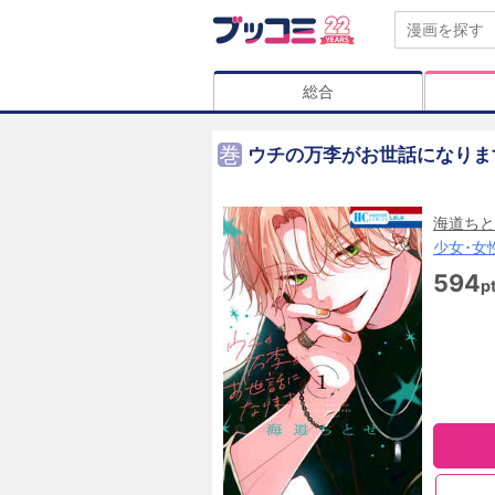
総合
巻
ウチの万李がお世話になりま
海道ちと
少女･女
594
p