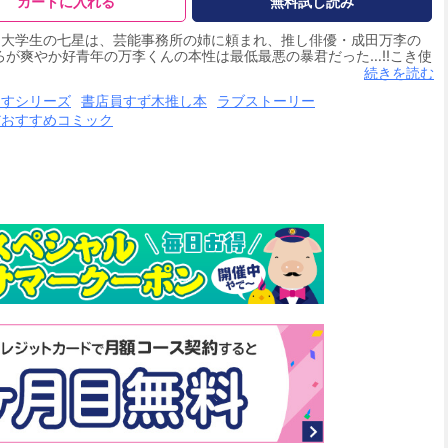
カートに入れる
無料試し読み
ー大学生の七星は、芸能事務所の姉に頼まれ、推し俳優・成田万李の
が爽やか好青年の万李くんの本性は最低最悪の暴君だった…!!こき使
には真摯な万李の姿に徐々に惹かれてゆき――…？（このコミックス
続きを読む
1話売り］ 第0～3話」を収録しております）
ますシリーズ
書店員すず木推し本
ラブストーリー
だおすすめコミック