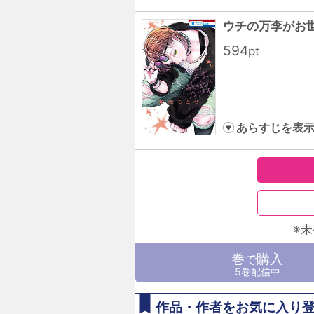
ウチの万李がお
594
pt
あらすじを表
※
巻
購入
で
5巻配信中
作品・作者をお気に入り