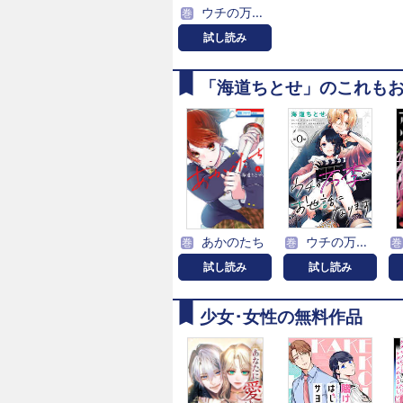
ウチの万李がお世話になります［1話売り］
巻
試し読み
「海道ちとせ」のこれも
あかのたち
ウチの万李がお世話になります［1話売り］
巻
巻
巻
試し読み
試し読み
少女･女性の無料作品