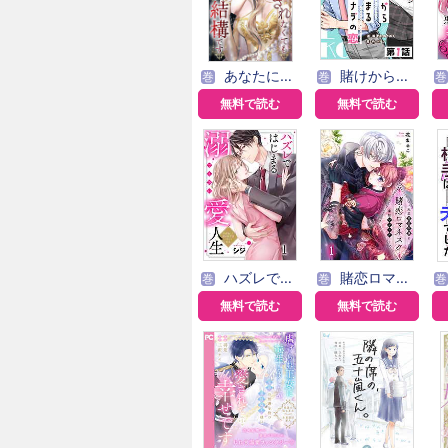
あなたに愛されなくても結構です【タテヨミ】
賭けからはじまるサヨナラの恋【単話版】
巻
巻
巻
無料で読む
無料で読む
ハズレではじまる溺愛人生～仕組まれた恋の相手はハイスぺ社長
賭恋ロマネスク～大正悪役令嬢と最狂マフィア
巻
巻
巻
無料で読む
無料で読む