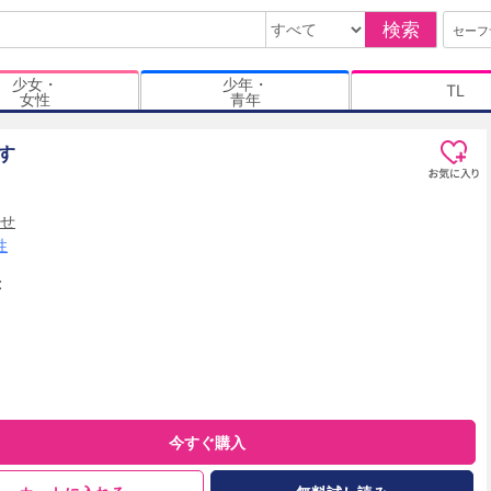
検索
セーフ
少女・
少年・
TL
女性
青年
す
せ
性
t
今すぐ購入