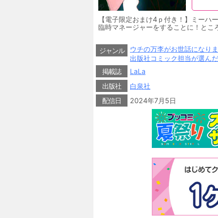
【電子限定おまけ4ｐ付き！】ミーハ
臨時マネージャーをすることに！ところ
われまくりで憤る七星だったが、仕事
には「ウチの万李がお世話になります［
ウチの万李がお世話になり
ジャンル
出版社コミック担当が選ん
掲載誌
LaLa
出版社
白泉社
配信日
2024年7月5日