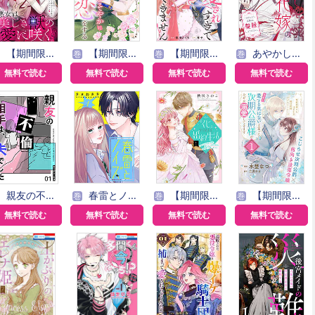
【期間限定無料】悪女は美しき獣の愛に咲く（単話版）
【期間限定無料】本好き令嬢は敏腕公爵様とひそやかに恋をする
【期間限定無料】敵国の公爵様に愛されすぎて暗殺できません！
あやかし花嫁の告白～ごきげんよう、旦那さま。離縁してください。～
巻
巻
巻
無料で読む
無料で読む
無料で読む
無料で読む
親友の不倫相手は、夫でした【単話版】
春雷とノイズ【単話版】
【期間限定無料】「くじ」から始まる婚約生活～厳正なる抽選の結果、笑わない次期公爵様の婚約者に当選しました～
【期間限定無料】「きみを愛する気はない」と言った次期公爵様がなぜか溺愛してきます（単話版）
巻
巻
巻
無料で読む
無料で読む
無料で読む
無料で読む