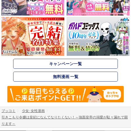
キャンペーン一覧
無料漫画 一覧
ブッコミ
少女･女性漫画
引きこもり令嬢は皇妃になんてなりたくない！～強面皇帝の溺愛が駄々漏れで困
ります～