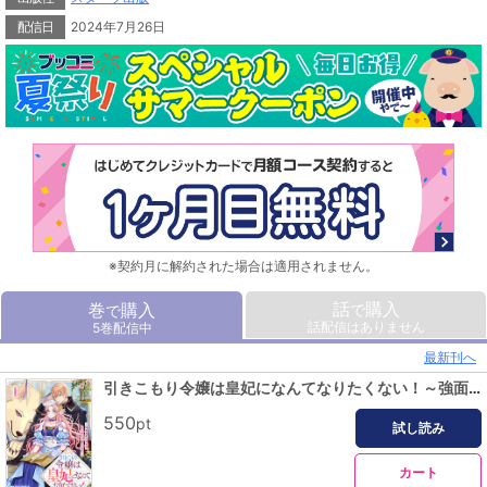
心は溶かされて…!? (この作品は電子コミック誌Berry’s Fantasy Vol.56～59掲載の
1～4話を収録しております。重複購入にご注意ください)
配信日
2024年7月26日
※契約月に解約された場合は適用されません。
話
購入
巻
購入
で
で
話配信はありません
5巻配信中
最新刊へ
引きこもり令嬢は皇妃になんてなりたくない！～強面皇帝の溺愛が駄々漏れで困ります～1巻
550
pt
試し読み
カート