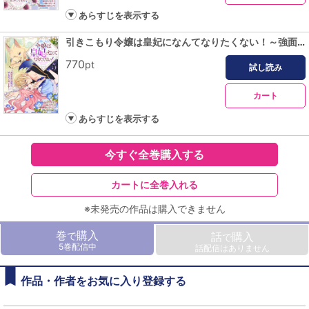
あらすじを表示する
引きこもり令嬢は皇妃になんてなりたくない！～強面皇帝の溺愛が駄々漏れで困ります～5巻
770
pt
試し読み
カート
あらすじを表示する
今すぐ全巻購入する
カートに全巻入れる
※未発売の作品は購入できません
巻
購入
で
話
購入
で
5巻配信中
話配信はありません
作品・作者をお気に入り登録する