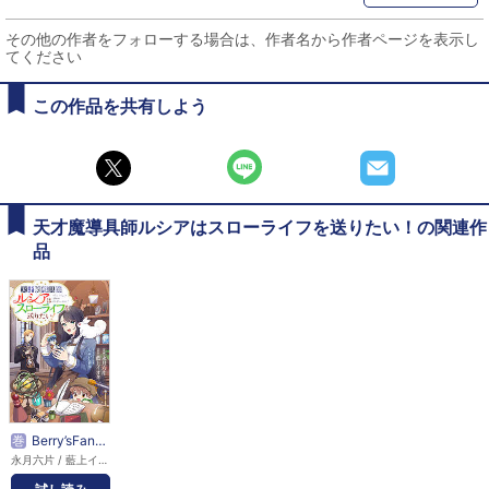
その他の作者をフォローする場合は、作者名から作者ページを表示し
てください
この作品を共有しよう
天才魔導具師ルシアはスローライフを送りたい！の関連作
品
巻
Berry’sFantasy天才魔導具師ルシアはスローライフを送りたい！
永月六片 / 藍上イオタ / しんいし智歩