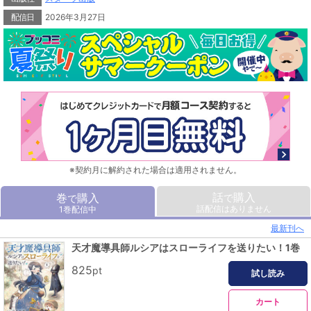
「私はただ、自由になりたいだけなのに――!!」
配信日
2026年3月27日
天才故の定めなのか、はたまた正義感が強い故のハプニングなのか…。
天才魔導具師・ルシアのどたばたスロー(?)ライフ、ここに幕開けです!
(この作品は電子コミック誌Berry’s Fantasy Vol.68・70・72・74・76・78に掲載
の1～6話を収録しております。重複購入にご注意ください)
※契約月に解約された場合は適用されません。
話
購入
巻
購入
で
で
話配信はありません
1巻配信中
最新刊へ
天才魔導具師ルシアはスローライフを送りたい！1巻
825
pt
試し読み
カート