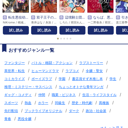
巻
転生悪役幼女は最恐パパの愛娘になりました
巻
双子王子の継母になりまして～嫌われ悪女ですが、そんなことより義息子たちが可愛すぎて困ります～
巻
辺境騎士団のお料理係！～捨てられ幼女ですが、過保護な家族に拾われて美味しいごはんを作ります～
巻
ならば、悪女になりましょう～亡き者にした令嬢からやり返される気分はいかがですか？～
巻
引きこもり令嬢は皇妃になんてな
NiKrome / 桃城猫緒
青井はな / 糸加 / 月戸
しろた / 雨宮れん / riritto
一二野蚕糸 / 雨宮れん / 鈴ノ助
試し読み
試し読み
試し読み
試し読み
試
●
●
●
●
●
おすすめジャンル一覧
/
/
/
ファンタジー
バトル・格闘・アクション
ラブストーリー
/
/
/
/
異世界・転生
ヒューマンドラマ
ラブコメ
令嬢・聖女
/
/
/
/
/
コミカライズ
ボーイズラブ
学園
書店員すず木推し本
学生
/
/
推理・ミステリー・サスペンス
ちょっとオトナな青年マンガ
/
/
/
/
ギャグ・コメディ
仲間
職業・ビジネス
生活・ライフスタイル
/
/
/
/
/
/
スポーツ
熱血
ホラー
同級生
歴史・時代劇
異種族
/
/
/
/
先行配信
ブックライブオリジナル
ダーク
政治・社会派
/
/
青春
悪役令嬢
⇒もっと見る