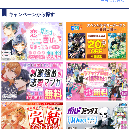
キャンペーンから探す