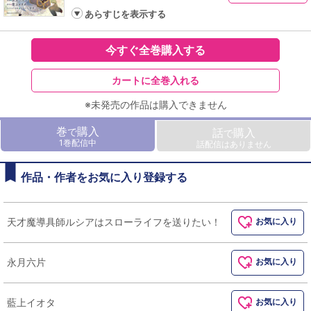
あらすじを表示する
今すぐ全巻購入する
カートに全巻入れる
※未発売の作品は購入できません
巻
購入
で
話
購入
で
1巻配信中
話配信はありません
作品・作者をお気に入り登録する
天才魔導具師ルシアはスローライフを送りたい！
お気に入り
永月六片
お気に入り
藍上イオタ
お気に入り