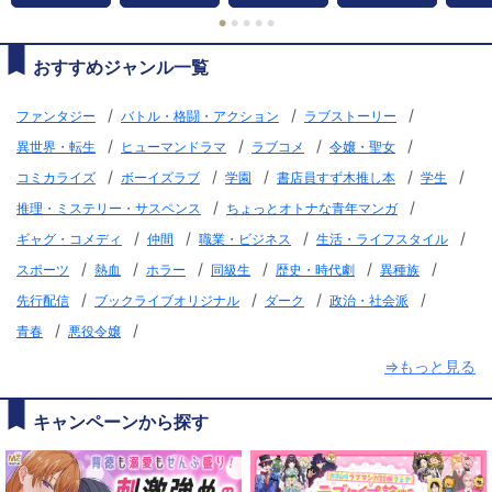
●
●
●
●
●
おすすめジャンル一覧
/
/
/
ファンタジー
バトル・格闘・アクション
ラブストーリー
/
/
/
/
異世界・転生
ヒューマンドラマ
ラブコメ
令嬢・聖女
/
/
/
/
/
コミカライズ
ボーイズラブ
学園
書店員すず木推し本
学生
/
/
推理・ミステリー・サスペンス
ちょっとオトナな青年マンガ
/
/
/
/
ギャグ・コメディ
仲間
職業・ビジネス
生活・ライフスタイル
/
/
/
/
/
/
スポーツ
熱血
ホラー
同級生
歴史・時代劇
異種族
/
/
/
/
先行配信
ブックライブオリジナル
ダーク
政治・社会派
/
/
青春
悪役令嬢
⇒もっと見る
キャンペーンから探す