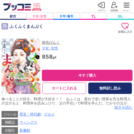
巻
ふくふくまんぷく
碧也ぴんく
少女･女性
858
pt
今すぐ購入
カートに入れる
無料試し読み
食べることが好き。料理が大好き！！ おふくは、屋台で安い惣菜を売る料理人
の父のもと、料理本を読みふけり、父の手伝いで料理を学んだ。だがその父が、
店を開いて重ねた無理がたたって借金を残して亡くなり、おふくは、その借金の
続きを読む
かたに女の子たちがサービスする茶屋で働くことに……！！ 椿茶屋というその
ジャンル
歴史・時代劇
グルメ
深川の店には、おっかない女将「かかさん」、腕はいいのにヤサグレている料理
人、そして美しい用心棒が……！？ 「お殿様でも棒手振りでもうまいうまいと
掲載誌
ウィングス
毎日笑って飯が食えりゃアそれが一番幸せよ」父の言葉を胸に、おふくは、笑顔
とめげない根性と、そして料理の腕で、自分の道を切り開く！！
出版社
新書館