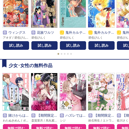
巻
ウィングス
巻
花族ワルツ
話
鬼外カルテ壱 水中童子
話
鬼外カルテ九 プリンス・マーメイド
話
鬼外カル
アオダ / 碧也ぴんく / 赤佐たな / 赤羽にな / あがた愛 / 秋60 / 天ノ川子 / 天吹今飛 / 雨宮うり / 雨宮もえ / 荒川弘 / アラタミヤコ / 新波シャノ / 蟻子 / 池田乾 / いしいゆか / 市川けい / 市川なつを / 糸井のぞ / 伊東七つ生 / 井原西鶴 / 岩本ナオ / 梅田阿比 / 売野機子 / 嬉野君 / 影木栄貴 / エイタツ / 榎田ユウリ / OYSTER / 押上美猫 / 大森小鳩 / 尾崎かおり / 片山愁 / かづか将来 / カトリーヌあやこ / 金色スイス / 夏乃あゆみ / カラスヤサトシ / 雁須磨子 / かわい千草 / ガンモ / 如月弘鷹 / キシダチカ / きづきあきら / 草壁レイ / 草間さかえ / 楠桂 / 久世番子 / 久世みずき / 熊乃まこ / クロオ千尋 / 花糸 / 獸木野生 / 神坂智子 / 小鬼36℃ / コオノオコ / 越田うめ / 小鳥谷まるこ / こだま翠果 / ことの / コドモペーパー / 小松松子 / ごろう / サガミワカ / 佐久本あゆ / 佐々木久美子 / サトウナンキ / 沢田翔 / 沢マチコ / 篠原烏童 / 芝浦晴海 / 嶋二 / 下川 / 下川林 / 霜月かいり / 慎本真 / 菅野彰 / 杉乃紘 / 鈴木有布子 / 芹沢諒 / 園田ゆり / 高木ユーナ / 高嶋ひろみ / たらちねジョン / ちあい / チノク / 茶渋たむ / つだみきよ / つゆきゆるこ / トジツキハジメ / TONO / トマトスープ / ドンドン / 尚月地 / 中野まや花 / 永田千紘 / 長見理央 / なぐも / 那州雪絵 / 夏目イサク / Nacht / なりた晴ノ / なるしまゆり / 南華つくる / 西谷ミツマル / 沼原望 / のおと / のくらじれ / ノブヨシ侍 / 箱知子 / 花園あずき / 羽仁倉雲 / 林らいす / 原宮ココ / 平澤枝里子 / 昼屋わずか / びっけ / 藤生 / ふじつか雪 / 文章 / 古矢渚 / 別府マコト / 堀江蟹子 / 本郷地下 / 麻城ゆう / 街子マドカ / 松尾マアタ / 松本花 / まるかわ / 三木笙子 / ミキマキ / 御手洗直子 / 道原かつみ / みづい甘 / 南野ましろ / ムネヤマヨシミ / 毛利亘宏 / 桃井涼太 / 百瀬ガンジィ / 森永ミキ / 森みさき / 両角潤香 / 文善やよひ / 八月八 / 山口カエ / ヤマダコト / 山田シロ / 山田睦月 / ゆくえ萌葱 / 柚木ゆの / 吉川景都 / ヨダカケイ / 四ツ原フリコ / りさり / RENA / 私屋カヲル
碧也ぴんく
碧也ぴんく
碧也ぴんく
碧也ぴん
試し読み
試し読み
試し読み
試し読み
試
●
●
●
●
●
少女･女性の無料作品
巻
賭けからはじまるサヨナラの恋【単話版】
巻
【期間限定無料】悪女は美しき獣の愛に咲く（単話版）
巻
ハズレではじまる溺愛人生～仕組まれた恋の相手はハイスぺ社長
巻
【期間限定無料】本好き令嬢は敏腕公爵様とひそやかに恋をする
巻
【期間限定無料】敵国の
わたぬきめん / ポルン
斎賀菜月 / 烏丸紫明
シジ
鈴石和生 / エトワール編集部
無料で読む
無料で読む
無料で読む
無料で読む
無料