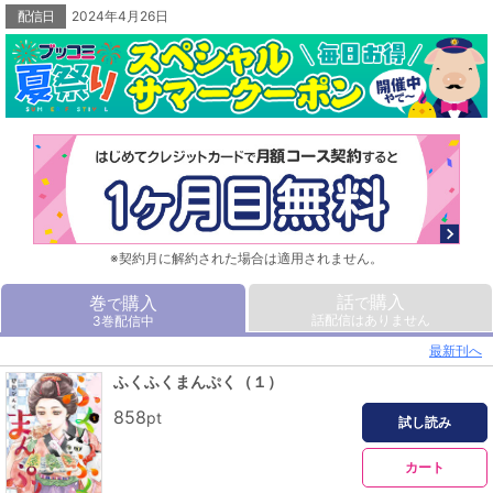
配信日
2024年4月26日
※契約月に解約された場合は適用されません。
話
購入
巻
購入
で
で
話配信はありません
3巻配信中
最新刊へ
ふくふくまんぷく（１）
858
pt
試し読み
カート