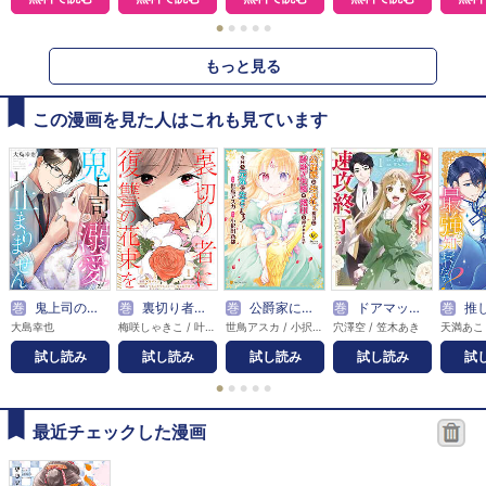
●
●
●
●
●
もっと見る
この漫画を見た人はこれも見ています
巻
鬼上司の溺愛が止まりません
巻
裏切り者に復讐の花束を～絶対に許さない～
巻
公爵家に生まれて初日に跡継ぎ失格の烙印を押されましたが今日も元気に生きてます！
巻
ドアマットヒロインは速攻終了いたします！
巻
推しを味方に付けたら
大島幸也
梅咲しゃきこ / 叶 / でじおとでじこレッド / 藤平久子 / 山元あやま
世鳥アスカ / 小択出新都
穴澤空 / 笠木あき
試し読み
試し読み
試し読み
試し読み
試
●
●
●
●
●
最近チェックした漫画