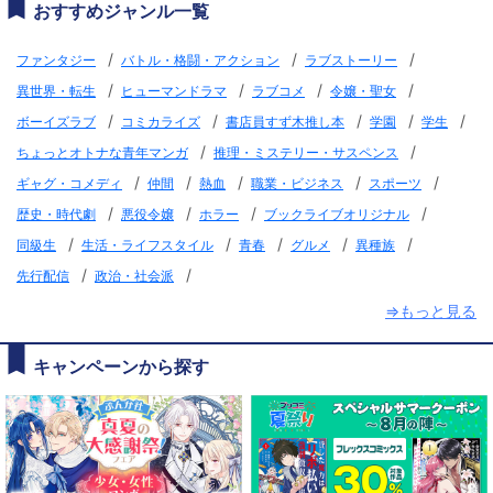
おすすめジャンル一覧
/
/
/
ファンタジー
バトル・格闘・アクション
ラブストーリー
/
/
/
/
異世界・転生
ヒューマンドラマ
ラブコメ
令嬢・聖女
/
/
/
/
/
ボーイズラブ
コミカライズ
書店員すず木推し本
学園
学生
/
/
ちょっとオトナな青年マンガ
推理・ミステリー・サスペンス
/
/
/
/
/
ギャグ・コメディ
仲間
熱血
職業・ビジネス
スポーツ
/
/
/
/
歴史・時代劇
悪役令嬢
ホラー
ブックライブオリジナル
/
/
/
/
/
同級生
生活・ライフスタイル
青春
グルメ
異種族
/
/
先行配信
政治・社会派
⇒もっと見る
キャンペーンから探す