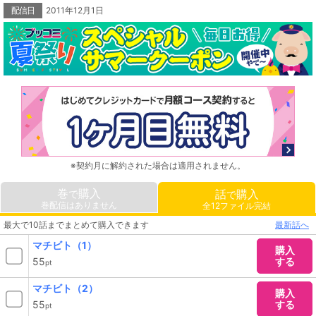
配信日
2011年12月1日
※契約月に解約された場合は適用されません。
巻
購入
話
購入
で
で
巻配信はありません
全12ファイル完結
最大で10話までまとめて購入できます
最新話へ
マチビト（1）
購入
55
する
pt
マチビト（2）
購入
55
する
pt