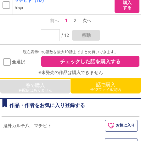
マチビト（10）
購入
55
する
pt
前へ
1
2
次へ
/ 12
移動
現在表示中の話数を最大10話までまとめ買いできます。
チェックした話を購入する
全選択
※未発売の作品は購入できません
話
購入
巻
購入
で
で
全12ファイル完結
巻配信はありません
作品・作者をお気に入り登録する
鬼外カルテ八 マチビト
お気に入り