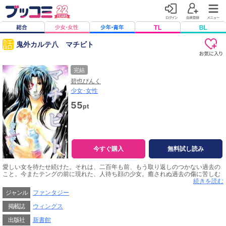
話
鬼外カルテ八 マチビト
完結
碧也ぴんく
少女･女性
55
pt
今すぐ購入
無料試し読み
愛しい女を待たせ続けた。それは、二百年も前、もう取り返しのつかない過去の
こと。今またテングの前に現れた、人待ち顔の少女。癒されぬ過去の傷に苦しむ
テングは思わず彼女に声をかけるが、彼女は自分を傷つける行為を繰り返す、孤
続きを読む
独な少女だった……。
ジャンル
ファンタジー
掲載誌
ウィングス
出版社
新書館