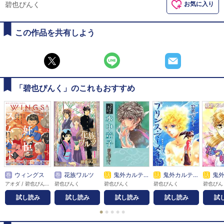
碧也ぴんく
お気に入り
この作品を共有しよう
「碧也ぴんく」のこれもおすすめ
巻
ウィングス
巻
花族ワルツ
話
鬼外カルテ壱 水中童子
話
鬼外カルテ九 プリンス・マーメイド
話
鬼外カル
アオダ / 碧也ぴんく / 赤佐たな / 赤羽にな / あがた愛 / 秋60 / 天ノ川子 / 天吹今飛 / 雨宮うり / 雨宮もえ / 荒川弘 / アラタミヤコ / 新波シャノ / 蟻子 / 池田乾 / いしいゆか / 市川けい / 市川なつを / 糸井のぞ / 伊東七つ生 / 井原西鶴 / 岩本ナオ / 梅田阿比 / 売野機子 / 嬉野君 / 影木栄貴 / エイタツ / 榎田ユウリ / OYSTER / 押上美猫 / 大森小鳩 / 尾崎かおり / 片山愁 / かづか将来 / カトリーヌあやこ / 金色スイス / 夏乃あゆみ / カラスヤサトシ / 雁須磨子 / かわい千草 / ガンモ / 如月弘鷹 / キシダチカ / きづきあきら / 草壁レイ / 草間さかえ / 楠桂 / 久世番子 / 久世みずき / 熊乃まこ / クロオ千尋 / 花糸 / 獸木野生 / 神坂智子 / 小鬼36℃ / コオノオコ / 越田うめ / 小鳥谷まるこ / こだま翠果 / ことの / コドモペーパー / 小松松子 / ごろう / サガミワカ / 佐久本あゆ / 佐々木久美子 / サトウナンキ / 沢田翔 / 沢マチコ / 篠原烏童 / 芝浦晴海 / 嶋二 / 下川 / 下川林 / 霜月かいり / 慎本真 / 菅野彰 / 杉乃紘 / 鈴木有布子 / 芹沢諒 / 園田ゆり / 高木ユーナ / 高嶋ひろみ / たらちねジョン / ちあい / チノク / 茶渋たむ / つだみきよ / つゆきゆるこ / トジツキハジメ / TONO / トマトスープ / ドンドン / 尚月地 / 中野まや花 / 永田千紘 / 長見理央 / なぐも / 那州雪絵 / 夏目イサク / Nacht / なりた晴ノ / なるしまゆり / 南華つくる / 西谷ミツマル / 沼原望 / のおと / のくらじれ / ノブヨシ侍 / 箱知子 / 花園あずき / 羽仁倉雲 / 林らいす / 原宮ココ / 平澤枝里子 / 昼屋わずか / びっけ / 藤生 / ふじつか雪 / 文章 / 古矢渚 / 別府マコト / 堀江蟹子 / 本郷地下 / 麻城ゆう / 街子マドカ / 松尾マアタ / 松本花 / まるかわ / 三木笙子 / ミキマキ / 御手洗直子 / 道原かつみ / みづい甘 / 南野ましろ / ムネヤマヨシミ / 毛利亘宏 / 桃井涼太 / 百瀬ガンジィ / 森永ミキ / 森みさき / 両角潤香 / 文善やよひ / 八月八 / 山口カエ / ヤマダコト / 山田シロ / 山田睦月 / ゆくえ萌葱 / 柚木ゆの / 吉川景都 / ヨダカケイ / 四ツ原フリコ / りさり / RENA / 私屋カヲル
碧也ぴんく
碧也ぴんく
碧也ぴんく
碧也ぴん
試し読み
試し読み
試し読み
試し読み
試
●
●
●
●
●