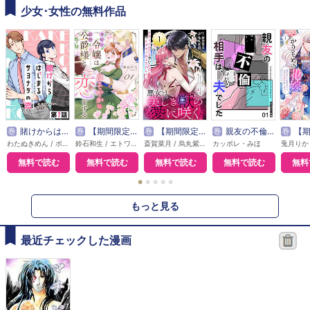
少女･女性の無料作品
巻
賭けからはじまるサヨナラの恋【単話版】
巻
【期間限定無料】本好き令嬢は敏腕公爵様とひそやかに恋をする
巻
【期間限定無料】悪女は美しき獣の愛に咲く（単話版）
巻
親友の不倫相手は、夫でした【単話版】
巻
【期間限定無料】【特装版】氷の侯爵様
わたぬきめん / ポルン
鈴石和生 / エトワール編集部
斎賀菜月 / 烏丸紫明
カッポレ・みほ
無料で読む
無料で読む
無料で読む
無料で読む
無料
●
●
●
●
●
もっと見る
最近チェックした漫画