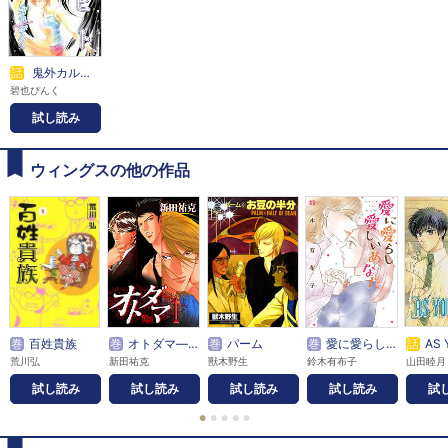
話
鬼外カルテ八 マチビト
碧也ぴんく
試し読み
ウィングスの他の作品
巻
百姓貴族
巻
オトダマ―音霊―
巻
パーム
巻
愛に愛らし愛しいあなた
話
AS Y
荒川弘
新田祐克
獸木野生
鈴木有布子
試し読み
試し読み
試し読み
試し読み
試
●
●
●
●
●