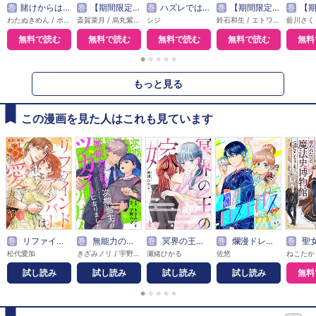
巻
賭けからはじまるサヨナラの恋【単話版】
巻
【期間限定無料】悪女は美しき獣の愛に咲く（単話版）
巻
ハズレではじまる溺愛人生～仕組まれた恋の相手はハイスぺ社長
巻
【期間限定無料】本好き令嬢は敏腕公爵様とひそやかに恋をする
巻
【期間限定無料】敵国の
わたぬきめん / ポルン
斎賀菜月 / 烏丸紫明
シジ
鈴石和生 / エトワール編集部
無料で読む
無料で読む
無料で読む
無料で読む
無料
●
●
●
●
●
もっと見る
この漫画を見た人はこれも見ています
巻
リファインドアンバーは愛でかがやく
巻
無能力の私が次期当主のツガイになりました
巻
冥界の王の嫁
巻
爛漫ドレスコードレス
巻
聖女様に婚約者を奪われたので、魔法史
松代愛加
きざみノリ / 宇野みさ
瀬緒ひかる
佐悠
試し読み
試し読み
試し読み
試し読み
無料
●
●
●
●
●