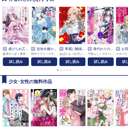
巻
虐げられ乙女の幸せな嫁入り アンソロジーコミック
巻
追放令嬢からの手紙～かつて愛していた皆さまへ 私のことなどお忘れですか？～
巻
華麗に離縁してみせますわ！
巻
身代わりの花嫁はヤンデレ領主に囚われる
巻
お荷物と呼ばれた転生姫
藍澤さつき / 青井よる / あさぎ千夜春 / 雨宮小傘 / 有沢真尋 / アンソロジー / 石河翠 / イシクロ / 和泉 / 伊七海五八 / いなる / うき太郎 / 海原ゆた / かわのあきこ / 紅蜜ゆず / sawaco / しきみ彰 / 白良木 羅々 / 白谷ゆう / 鈴木日万利 / 関谷れい / 知鳥チセ / 茶色井りす / 当麻リコ / 鳥柄ささみ / ののせりん / 羽おり / 葉月 / 花篠ゆの / ぽんぬ / まきぶろ / マチバリ / 真弓りの / 道草家守 / 餅田むぅ / 湯本みこ
田中ててて / マチバリ / 中條由良
あばたも / 白乃いちじく
千秋らく / マチバリ
試し読み
試し読み
試し読み
試し読み
試
●
●
●
●
●
少女･女性の無料作品