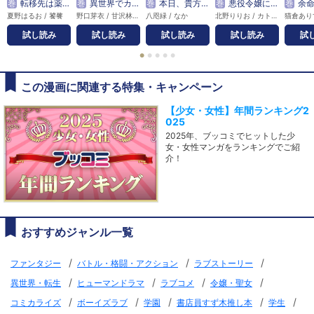
巻
転移先は薬師が少ない世界でした
巻
異世界でカフェを開店しました。
巻
本日、貴方を愛するのをやめます 王妃と不倫した貴方が悪いのですよ？
巻
悪役令嬢にオネエが転生したけど何も問題がない件
巻
余命宣告を受けたので私を顧み
夏野はるお / 饕餮
野口芽衣 / 甘沢林檎
八咫緑 / なか
北野りりお / カトリーヌ・ドゥ・ウェルウッド
試し読み
試し読み
試し読み
試し読み
試
●
●
●
●
●
この漫画に関連する特集・キャンペーン
【少女・女性】年間ランキング2
025
2025年、ブッコミでヒットした少
女・女性マンガをランキングでご紹
介！
おすすめジャンル一覧
/
/
/
ファンタジー
バトル・格闘・アクション
ラブストーリー
/
/
/
/
異世界・転生
ヒューマンドラマ
ラブコメ
令嬢・聖女
/
/
/
/
/
コミカライズ
ボーイズラブ
学園
書店員すず木推し本
学生