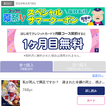
配信日
2024年4月19日
※契約月に解約された場合は適用されません。
話
購入
巻
購入
で
で
話配信はありません
3巻配信中
最新刊へ
私が死んで満足ですか？ 疎まれた令嬢の死と、残された人々の破滅について１
748
pt
試し読み
カート