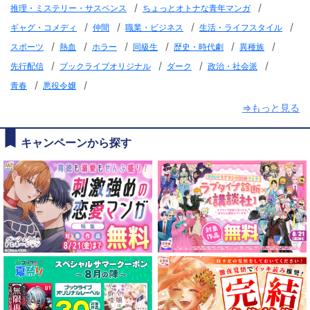
/
/
推理・ミステリー・サスペンス
ちょっとオトナな青年マンガ
/
/
/
/
ギャグ・コメディ
仲間
職業・ビジネス
生活・ライフスタイル
/
/
/
/
/
/
スポーツ
熱血
ホラー
同級生
歴史・時代劇
異種族
/
/
/
/
先行配信
ブックライブオリジナル
ダーク
政治・社会派
/
/
青春
悪役令嬢
⇒もっと見る
キャンペーンから探す