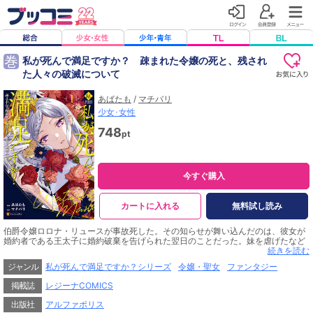
巻
私が死んで満足ですか？ 疎まれた令嬢の死と、残され
た人々の破滅について
あばたも
/
マチバリ
少女･女性
748
pt
今すぐ購入
カートに入れる
無料試し読み
伯爵令嬢ロロナ・リュースが事故死した。その知らせが舞い込んだのは、彼女が
婚約者である王太子に婚約破棄を告げられた翌日のことだった。妹を虐げたなど
と、いわれなき罪で糾弾されながら、その咎めをあっさり受け入れたロロナ。彼
続きを読む
女は郊外の街道で横転した馬車の中、顔の潰れた遺体となって発見されたとい
ジャンル
私が死んで満足ですか？シリーズ
令嬢・聖女
ファンタジー
う。その死を知ったロロナの妹は喜んだ。「これで王太子は自分のもの」と。王
太子は笑った。「もっと早く死んでくれればよかったのに」と。しかし、彼らは
掲載誌
レジーナCOMICS
知らなかった。ロロナの死がもたらすものは、幸運だけではないということ
を……。
出版社
アルファポリス