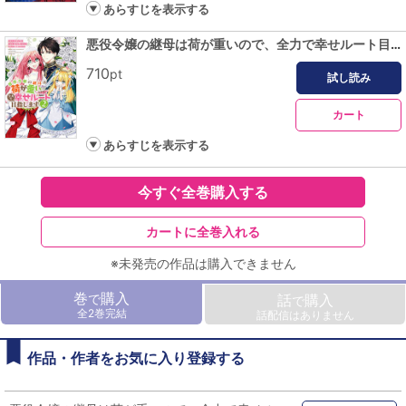
あらすじを表示する
悪役令嬢の継母は荷が重いので、全力で幸せルート目指します 2
710
pt
試し読み
カート
あらすじを表示する
今すぐ全巻購入する
カートに全巻入れる
※未発売の作品は購入できません
巻
購入
で
話
購入
で
全2巻完結
話配信はありません
作品・作者をお気に入り登録する