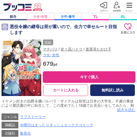
巻
悪役令嬢の継母は荷が重いので、全力で幸せルート目指
します
完結
マチバリ
/
史々花ハトリ
/
差異等たかひ子
少女･女性
679
pt
今すぐ購入
カートに入れる
無料試し読み
イケメン好きの伯爵令嬢バルバラ・ザイテルは前世は日本の大学生。不慮の事故
により愛読書の中に転生して、この度めでたく18歳でお見合いをしてみたら、相
手はなんと…！ この国を将来恐怖のどん底に陥れる（はずの）極悪公爵!? 彼
続きを読む
を好きになったら、私も家族も身の破滅――。頭ではそう思うのに、公爵のあま
ジャンル
ラブストーリー
りの爽やかイケメンぶりに、心はキュンキュン、高まる気持ちを止められな
い…。もうこうなったら、彼と、彼と一緒に悪事を働く彼の連れ子である未来の
掲載誌
水曜日はまったりダッシュエックスコミック
悪役令嬢（仮）もまとめて、全力で幸せルートを目指すしかないの――!? 「バ
ッドエンドなんて回避してみせます!!」
出版社
集英社