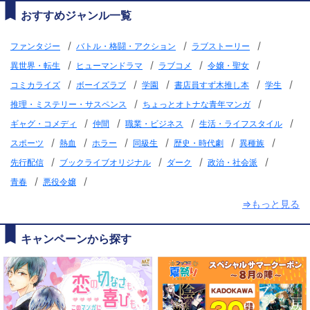
おすすめジャンル一覧
/
/
/
ファンタジー
バトル・格闘・アクション
ラブストーリー
/
/
/
/
異世界・転生
ヒューマンドラマ
ラブコメ
令嬢・聖女
/
/
/
/
/
コミカライズ
ボーイズラブ
学園
書店員すず木推し本
学生
/
/
推理・ミステリー・サスペンス
ちょっとオトナな青年マンガ
/
/
/
/
ギャグ・コメディ
仲間
職業・ビジネス
生活・ライフスタイル
/
/
/
/
/
/
スポーツ
熱血
ホラー
同級生
歴史・時代劇
異種族
/
/
/
/
先行配信
ブックライブオリジナル
ダーク
政治・社会派
/
/
青春
悪役令嬢
⇒もっと見る
キャンペーンから探す