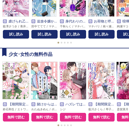
巻
虐げられ乙女の幸せな嫁入り アンソロジーコミック
巻
追放令嬢からの手紙～かつて愛していた皆さまへ 私のことなどお忘れですか？～
巻
身代わりの花嫁はヤンデレ領主に囚われる
巻
お荷物と呼ばれた転生姫は、召喚勇者に恋をして聖女になりました
巻
喧嘩ばかりだった
藍澤さつき / 青井よる / あさぎ千夜春 / 雨宮小傘 / 有沢真尋 / アンソロジー / 石河翠 / イシクロ / 和泉 / 伊七海五八 / いなる / うき太郎 / 海原ゆた / かわのあきこ / 紅蜜ゆず / sawaco / しきみ彰 / 白良木 羅々 / 白谷ゆう / 鈴木日万利 / 関谷れい / 知鳥チセ / 茶色井りす / 当麻リコ / 鳥柄ささみ / ののせりん / 羽おり / 葉月 / 花篠ゆの / ぽんぬ / まきぶろ / マチバリ / 真弓りの / 道草家守 / 餅田むぅ / 湯本みこ
田中ててて / マチバリ / 中條由良
千秋らく / マチバリ
マチバリ / 南々瀬なつ
試し読み
試し読み
試し読み
試し読み
試
●
●
●
●
●
少女･女性の無料作品
巻
【期間限定無料】本好き令嬢は敏腕公爵様とひそやかに恋をする
巻
賭けからはじまるサヨナラの恋【単話版】
巻
ハズレではじまる溺愛人生～仕組まれた恋の相手はハイスぺ社長
巻
【期間限定無料】敵国の公爵様に愛されすぎて暗殺できません！
巻
【期間限定無料】悪
鈴石和生 / エトワール編集部
わたぬきめん / ポルン
シジ
藍川さくら / 琴子 / エトワール編集部
無料で読む
無料で読む
無料で読む
無料で読む
無料
●
●
●
●
●