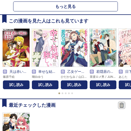
もっと見る
この漫画を見た人はこれも見ています
巻
天は赤い河のほとり～書簡～【マイクロ】
巻
幸せな結婚は難しい
巻
乙女ゲームの破滅フラグしかない悪役令嬢に転生してしまった…
巻
若隠居のススメ～ペットと家庭菜園で気ままなのんびり生活。の、はず@COMIC
巻
日下部課長
篠原千絵
瑚白ゆう
ひだかなみ / 山口悟
茶渡ロメ男 / JUN / LINO
あじた
試し読み
試し読み
試し読み
試し読み
試
●
●
●
●
●
最近チェックした漫画