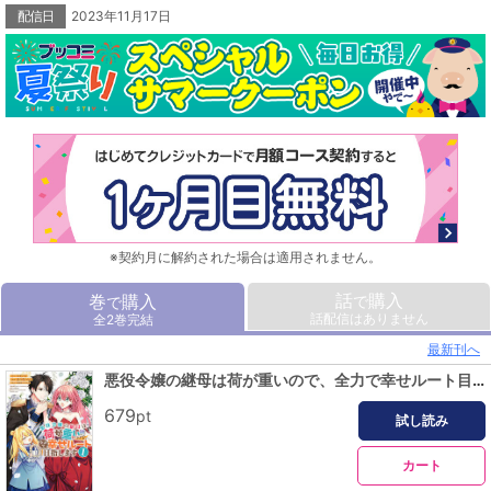
配信日
2023年11月17日
※契約月に解約された場合は適用されません。
話
購入
巻
購入
で
で
話配信はありません
全2巻完結
最新刊へ
悪役令嬢の継母は荷が重いので、全力で幸せルート目指します 1
679
pt
試し読み
カート