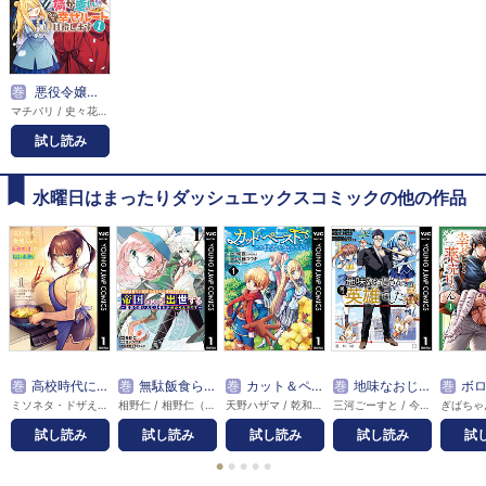
巻
悪役令嬢の継母は荷が重いので、全力で幸せルート目指します
マチバリ / 史々花ハトリ / 差異等たかひ子
試し読み
水曜日はまったりダッシュエックスコミックの他の作品
巻
高校時代に傲慢だった女王様との同棲生活は意外と居心地が悪くない
巻
無駄飯食らい認定されたので愛想をつかし、帝国に移って出世する ～王国の偉い人にはそれが分からんのです～
巻
カット＆ペーストでこの世界を生きていく
巻
地味なおじさん、実は英雄でした。～自覚がないまま無双してたら、姪のダンジョン配信で晒されてたようです～
巻
ボロボロのエルフ
ミソネタ・ドザえもん / 兎川律 / ユーキあきら / ゆがー
相野仁 / 相野仁（ヒーロー文庫/主婦の友社） / 澄沢ソウタ / マニャ子
天野ハザマ / 乾和音（artumph） / オウカ / 加藤コウキ / 咲夜 / 茶餅 / PiNe
三河ごーすと / 今野ユウキ / ユーキあきら / 瑞色来夏
試し読み
試し読み
試し読み
試し読み
試
●
●
●
●
●