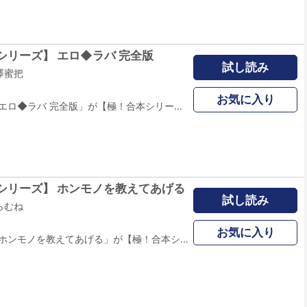
シリーズ】 エロ◆ラバ 完全版
試し読み
澤蜜把
お気に入り
あの胸キュンTL「エロ◆ラバ 完全版」が【極！合本シリーズ】に登場！主人公・実矢（みや）が編入した学校は「子作りのため男女同室」というありえない規則があり、しかもルームメイトはドＳなイケメン寮長･平治。最初は抵抗する実矢だが、色々なオモチャまで完備された部屋の中で二人は接近！平治の甘いマスクとは裏腹の超ドＳな態度に見矢は・・。モバスペBookの大人気作品がコミック化! ※「エロ◆ラバ」特装版１～１１話を収録しています。
シリーズ】 ホンモノを教えてあげる
試し読み
らむね
お気に入り
あの胸キュンTL「ホンモノを教えてあげる」が【極！合本シリーズ】に登場！保健室で先生が「授業」と称して・・。目隠しされてベッドに縛られたり・・。いつもは感じないのに、保健の先生にイジワルに責められると・・。先生の「Ｈな授業」の日々にカラダは逆らえなくて・・。先生と生徒、禁断の保健授業が始まり・・。モバスペBookの大人気作品がコミック化！ ※「ホンモノを教えてあげる」単話版１～８話を収録しています。