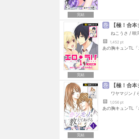
完結
巻
【極！合本
ねこうさ
/
咲
巻
1,452 pt
完結
巻
【極！合本
ワヤマジン
/
巻
1,056 pt
完結