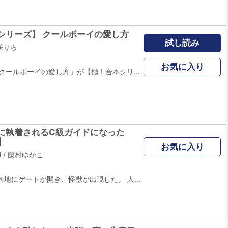
シリーズ】 クールボーイの愛し方
試し読み
咲りら
お気に入り
あの胸キュンTL「クールボーイの愛し方」が【極！合本シリーズ】に登場！「俺が男を教えてあげようか？」「ふざけんなっ！」幼なじみの年下くんに未知の世界を教えられちゃう！？ツンデレ男前少女・萌ＶＳクールな王子・呂玖。幼なじみの年下くんは危険度２００％！！大手携帯小説サイト「モバスペBook」で大人気のTL作品がコミック化！ ※「クールボーイの愛し方」単話版１～５話を収録しています。
に執着されるC級ガイドになった
】
お気に入り
i
/
藤村ゆかこ
ある日突然、世界各地にゲートが開き、怪獣が出現した。 人類滅亡が危ぶまれた頃、「異能力」と呼ばれる科学的に説明できない能力を発現した人々が現れた。戦闘系異能力を持つ「エスパー」と、エスパーが異能力を使いすぎることで起きる暴走を鎮める「ガイド」。彼らのおかげで、人類は滅亡の危機から脱した。 C級ガイドである早瀬美玖の目標は、細く長く、目立たずにひっそりと安定した人生を送ること。それなりの収入を得て、順風満帆な生活を送っていた美玖に突如知らされたのは、国内にたった2人しかいない最強S級エスパー八城賢斗との「マッチング率89%」という驚愕の検査結果と、賢斗の専属ガイドの任命だった！ 賢斗の専属ガイドになって以降、美玖の生活は大きく変わってしまった――。 美玖にだけ懐き、優しく可愛い年下男子、八城賢斗。 国内もう1人のS級エスパーで、理性的かつ冷徹な上司、國陶玄親。 謎多き英国紳士エスパー、ジェリー。 3人のヤバいイケメンエスパーが、なぜか美玖に執着しはじめ… 「こんな人生、クソすぎる！」