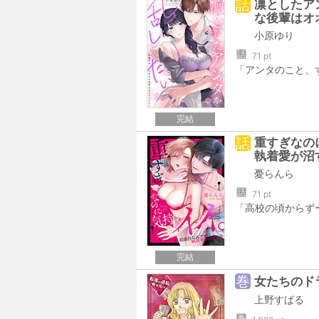
話
凛としたア
な後輩はオ
小原ゆり
話
71 pt
完結
話
重すぎなの
執着愛が沼
憂らんら
話
71 pt
完結
巻
女たちのド
上野すばる
巻