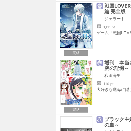
巻
戦国LOVE
編 完全版
ジェラート
巻
1,111 pt
完結
巻
増刊 本当
腕の記憶～
和田海里
巻
110 pt
完結
巻
ブラック主婦
の血～