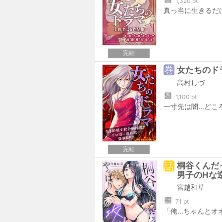
1,320 pt
完結
巻
女たちのド
高村しづ
巻
1,100 pt
完結
話
桐谷くんだ
男子のHな
宮越和草
話
71 pt