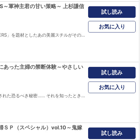
RS～軍神主君の甘い策略～ 上杉謙信
試し読み
お気に入り
ゲーム「戦国LOVERS」を題材としたあの美麗スチルがそのままコミックに！ 天下一の美貌で知られる貴女は、姫として何不自由のない生活を過ごしていました。 しかし、ある日、侵攻してきた織田信長の強大な力の前に、脆くも貴女の国は滅亡してしまいます。 幼なじみの忍者・石川五右衛門と国から脱出し、流浪の身となった貴女――。 果たして、下剋上の戦国時代の中、どんな 武将に出会い、どのような運命を辿るのか？ 「今宵は浮世を忘れ、二人きりで過ごそう」 全ては貴女次第――、 貴女の決断が歴史を動かす大河な恋愛の幕開けです！
にあった主婦の禁断体験～やさしい
試し読み
お気に入り
大好きな継母に隠された恐るべき秘密…… それを知ったとき少女は、世の中すべてを信じられなくなり自らの人生をも崩壊させてゆく……！！ ※本作品は「増刊 本当にあった主婦の禁断体験」に収録されています。
ＳＰ（スペシャル）vol.10～鬼嫁
試し読み