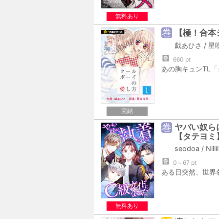
無料あり
巻
【極！合本
戯あひさ
/
星
巻
660 pt
完結
巻
ヤバい奴ら
【タテヨミ
seodoa
/
Nillil
巻
0～67 pt
無料あり