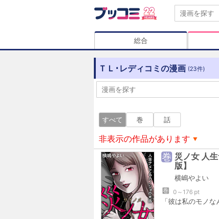
総合
ＴＬ･レディコミの漫画
(23件)
すべて
巻
話
非表示の作品があります
巻
災ノ女 人
版】
横嶋やよい
巻
0～176 pt