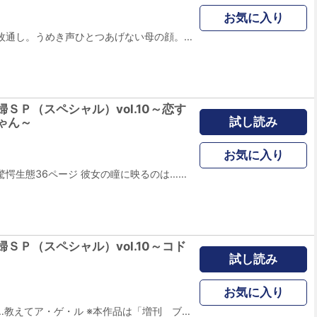
お気に入り
鮮血に彩られた千枚通し。うめき声ひとつあげない母の顔。心に焼き付いて忘れられない子供の頃の記憶。彼女が大人になったいま、その記憶は充分に血へと溶けている。そして誘うのだ、果てしない嫁姑の抗争に…… 最後には嫁が勝つ。 ※本作品は「増刊 ブラック主婦ＳＰ（スペシャル） vol.10」に収録されています。
ＳＰ（スペシャル）vol.10～恋す
試し読み
ゃん～
お気に入り
妄想アニオタ女の驚愕生態36ページ 彼女の瞳に映るのは…？ ※本作品は「増刊 ブラック主婦ＳＰ（スペシャル） vol.10」に収録されています。
ＳＰ（スペシャル）vol.10～コド
試し読み
お気に入り
独女が集まる理由…教えてア・ゲ・ル ※本作品は「増刊 ブラック主婦ＳＰ（スペシャル） vol.10」に収録されています。