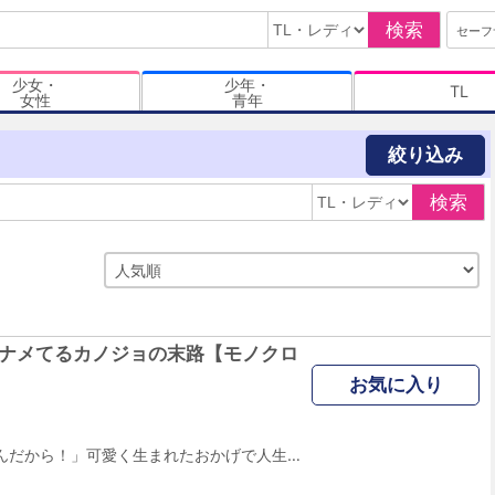
検索
セーフ
少女・
少年・
TL
女性
青年
絞り込み
検索
生ナメてるカノジョの末路【モノクロ
お気に入り
「彼は私のモノなんだから！」可愛く生まれたおかげで人生楽勝、イージーモード。不倫、イジメ、裏工作・・・何をやっても許されちゃうし、欲しいものは全部手に入る。世の中ナメてる強欲略奪オンナがたどり着くゴールとは？