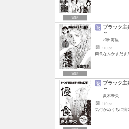
完結
巻
ブラック主婦
～
和田海里
巻
110 pt
完結
巻
ブラック主婦
～
夏木未央
巻
110 pt