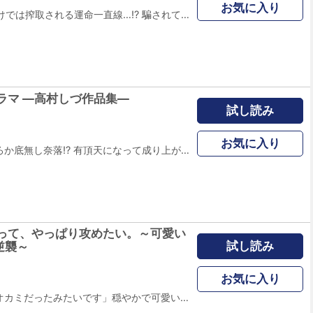
お気に入り
真っ当に生きるだけでは搾取される運命一直線…!? 騙されて貪られて無様に這いつくばって…でもこのまま堕ちるのだけは許容しません!! 家無し、職無し、資格無しのオンナが生きていく手段はカラダのみ!?…『堕ちていく…』 年長者は絶対敬え!!狭い町内で逆らったら最後…村八分で徹底的に嫌がらせ!!…『ご町内の悪魔』 「ママ友」は友達!?一方通行の厚意が仇となって、気付いたら根こそぎ搾取されていき―…『あつかましくニセモノ』 地味で根暗な同級生が社長夫人なんて許せない!!その座、私が有難くもらうからねっ…『身の程知らず～強欲の果てに』 婚約者が寝取られた!?私との結婚式まで奪われ、社内に風評被害まで。サレ女の大逆転劇!!…『踏みにじられたウェディング』 私、心の底から助けになりたいの!!だから私の厚意は黙って供述してればいいの!!…『構いすぎる女～お節介BBAの大転落』 片親の子どもは可哀想な子。そんな惨めな思いはさせないと決死の決意が空回ってしまう――…『離婚するってそんなにいけないことですか？』 人生イージーモード！お金も名声も美貌も手に入れて…欲しいものは何でも手に入れたいなぁ…『軽～い気持ちで転職したら人生詰んだ』 他人に振り回され崩壊するのが先か、道連れに堕ちていくか、それとも―― 上野すばる先生の描く痛快大逆転or大転落劇8作品!!
ラマ ―高村しづ作品集―
試し読み
お気に入り
一寸先は闇…どころか底無し奈落!? 有頂天になって成り上がったつもりでも、気付いたら急転直下のドロ沼大転落―!! かつてのイジメっ子が義妹になってマウント再開!?これ以上続けるなら…ただじゃおかないわよ…『復讐のすゝめ』 子どものいない私達ふたりは一蓮托生。運命共同体だもんね、何があっても。一緒だよ。…『花いちもんめ ―女友達の境界線』 貢がせ女業でお財布もカラダも潤って最高すぎ！面倒な男は絞ったあとに捨てればいい…はず、だったのに…『マリーミーイフユーキャン ～貢がせ女の婚活事情～』 見栄と嘘で塗り固めたマウント女上司は、夫さえも偽装!?ドロ沼に沈む因果応報劇――…『ミエッぱりのエミ子さん』 クズ過ぎモラハラパワハラDV旦那を社会的に抹殺する、妻の冷徹復讐ストーリー…『私の離婚恐騒曲』 ワケあり住人が身を寄せるシェアハウスで巻き起こる人間ドラマ。社会の縮図を渡り歩く私の生き方とは―…『シェアハウス処世術』 やられたら必ず復讐。生きるのも嫌になるほど、徹底的に、絶望的に復讐!! 高村しづ先生の描く、浅ましい人間の堕ちていく大転落ストーリー豪華6作品!!
って、やっぱり攻めたい。～可愛い
試し読み
逆襲～
お気に入り
「俺…ちゃんとオオカミだったみたいです」穏やかで可愛い桐谷先輩が、初めて見せた男の顔。このまま私、攻め返されちゃうの…!?――OLの堂園さとみは、今日も可愛い桐谷先輩を愛でる日々。二人の間には「異性」として意識し合うムードはないように思えた。そんなある日、さとみは元カレに悪口を言いふらされ、ショックのあまりヤケ酒してしまう。おまけに看病してくれた桐谷先輩を誤って押し倒してしまい…――「攻めてみたい」艶めかしい桐谷先輩を前に、性的願望が開かれたさとみ。思い切って桐谷先輩にキスしてみると…!?