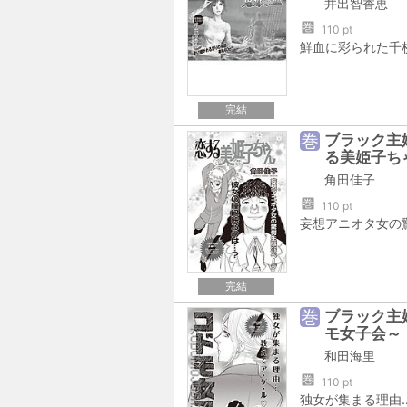
井出智香恵
巻
110 pt
完結
巻
ブラック主婦
る美姫子ち
角田佳子
巻
110 pt
完結
巻
ブラック主婦
モ女子会～
和田海里
巻
110 pt