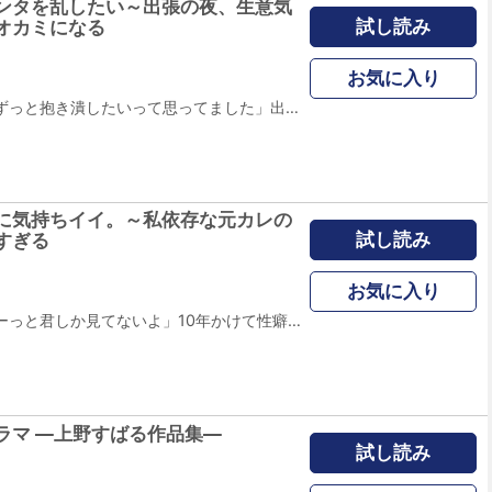
ンタを乱したい～出張の夜、生意気
試し読み
オカミになる
お気に入り
「アンタのこと、ずっと抱き潰したいって思ってました」出張先のホテル、生意気な後輩にいつもと違う表情で熱く求められて…──仕事熱心なOLの夏希は、既婚者の部長に長い片想いをしている。この想いは胸にしまっておこう、そう決めたのに、ひょんなことがきっかけで後輩の市村にバレてしまう！さらに、そんな最悪なタイミングで市村と二人で出張に行くことに…。弱みを握られたことで脅されるかもと身構えるが…「無理して笑ってるの見てると、ぐちゃぐちゃにしてやりたくなる」切ない瞳と噛みつくようなキスで押し倒してきて…？
に気持ちイイ。～私依存な元カレの
試し読み
すぎる
お気に入り
「高校の頃からずーっと君しか見てないよ」10年かけて性癖が歪んでしまった元カレ…その執着は凄まじい甘さで私を絡めとる――。恋人募集中のOL・芽依には忘れられない恋人がいる。割り切ってマチアプ相手に期待を寄せたのに、なんと元カレ・一登とマッチング!?別人のように垢抜けた一登だが、優しいまなざしは昔のままで…気まずさでいっぱいの芽依も再び惹かれ始めたその時、彼の秘密を知り――「逃げないでよ。全部見せて」私だけに注がれる、信じられないほど重くて甘い愛…怖いのにズブズブはまって抜け出せない…っ
ラマ ―上野すばる作品集―
試し読み