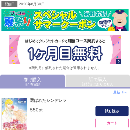
配信日
2020年8月30日
※契約月に解約された場合は適用されません。
話
購入
巻
購入
で
で
話配信はありません
全1巻完結
最新刊へ
選ばれたシンデレラ
550
pt
試し読み
カート