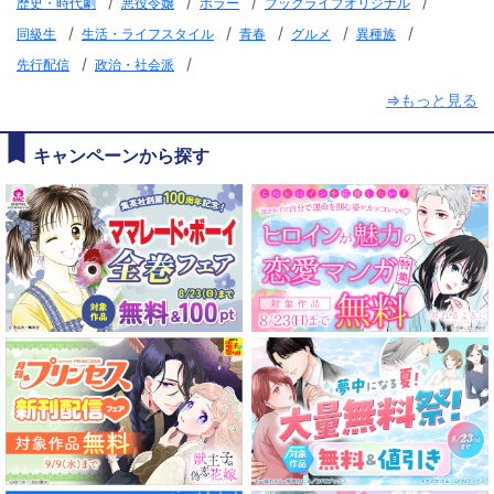
/
/
/
/
歴史・時代劇
悪役令嬢
ホラー
ブックライブオリジナル
/
/
/
/
/
同級生
生活・ライフスタイル
青春
グルメ
異種族
/
/
先行配信
政治・社会派
⇒もっと見る
キャンペーンから探す