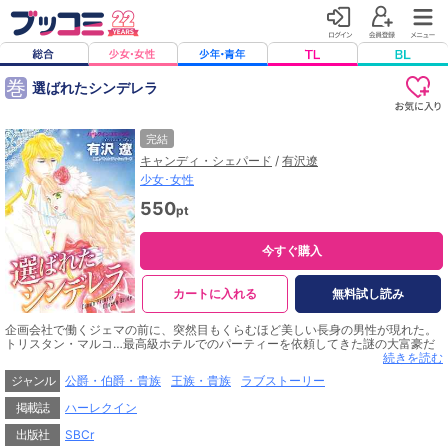
巻
選ばれたシンデレラ
完結
キャンディ・シェパード
/
有沢遼
少女･女性
550
pt
今すぐ購入
カートに入れる
無料試し読み
企画会社で働くジェマの前に、突然目もくらむほど美しい長身の男性が現れた。
トリスタン・マルコ…最高級ホテルでのパーティーを依頼してきた謎の大富豪だ
わ！ はるばる欧州のモントヴィア国から打ち合わせにやって来たという彼は、
続きを読む
ジェマをクルージングへと誘ってきた。ひと目惚れは危険だと嫌というほど思い
ジャンル
公爵・伯爵・貴族
王族・貴族
ラブストーリー
知ったのに、彼の魅力に抗えない。新たな恋の予感に戸惑いながらも心をときめ
かせるジェマ。トリスタンの正体が、モントヴィア国の皇太子だとは知らずに。
掲載誌
ハーレクイン
出版社
SBCr