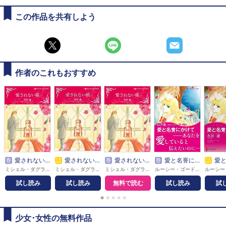
この作品を共有しよう
作者のこれもおすすめ
巻
愛されない娘
話
愛されない娘
巻
愛されない娘【分冊】
巻
愛と名誉にかけて
話
愛と名
ミシェル・ダグラス / 有沢遼
ミシェル・ダグラス / 有沢遼
ミシェル・ダグラス / 有沢遼
ルーシー・ゴードン / 有沢遼
試し読み
試し読み
無料で読む
試し読み
試
●
●
●
●
●
少女･女性の無料作品