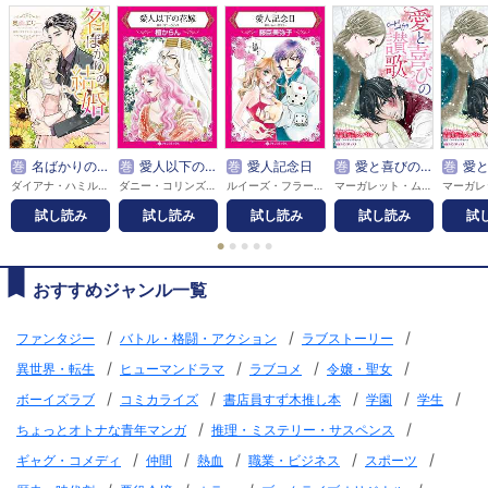
巻
名ばかりの結婚
巻
愛人以下の花嫁
巻
愛人記念日
巻
愛と喜びの讃歌
巻
愛と喜び
ダイアナ・ハミルトン / 奥山エリー
ダニー・コリンズ / 檀からん
ルイーズ・フラー / 藤臣美弥子
マーガレット・ムーア / 青鹿毛スバル
試し読み
試し読み
試し読み
試し読み
試
●
●
●
●
●
おすすめジャンル一覧
/
/
/
ファンタジー
バトル・格闘・アクション
ラブストーリー
/
/
/
/
異世界・転生
ヒューマンドラマ
ラブコメ
令嬢・聖女
/
/
/
/
/
ボーイズラブ
コミカライズ
書店員すず木推し本
学園
学生
/
/
ちょっとオトナな青年マンガ
推理・ミステリー・サスペンス
/
/
/
/
/
ギャグ・コメディ
仲間
熱血
職業・ビジネス
スポーツ