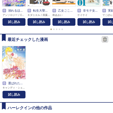
巻
溺れるほど愛されて、幸せになってみせますわ！アンソロジーコミック
巻
転生大聖女の異世界のんびり紀行
巻
乙女ごころ・夢ごころ
巻
非モテ女子、今日も安定。
巻
実録 保
アンソロジー / COMIC ROOM
キダニエル / 四葉夕卜
柊あおい
ケイケイ
でこぽん
試し読み
試し読み
試し読み
試し読み
試
●
●
●
●
●
最近チェックした漫画
巻
選ばれたシンデレラ
キャンディ・シェパード / 有沢遼
試し読み
ハーレクインの他の作品