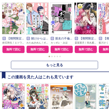
巻
【期間限定無料】本好き令嬢は敏腕公爵様とひそやかに恋をする
巻
賭けからはじまるサヨナラの恋【単話版】
巻
親友の不倫相手は、夫でした【単話版】
巻
【期間限定無料】悪女は美しき獣の愛に咲く（単話版）
巻
【期間限定無料】敵国の
鈴石和生 / エトワール編集部
わたぬきめん / ポルン
カッポレ・みほ
斎賀菜月 / 烏丸紫明
無料で読む
無料で読む
無料で読む
無料で読む
無料
●
●
●
●
●
もっと見る
この漫画を見た人はこれも見ています