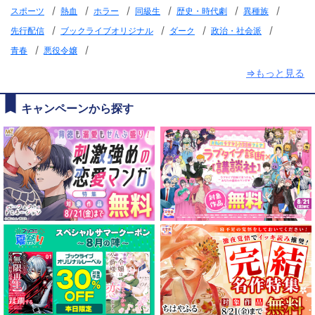
/
/
/
/
/
/
スポーツ
熱血
ホラー
同級生
歴史・時代劇
異種族
/
/
/
/
先行配信
ブックライブオリジナル
ダーク
政治・社会派
/
/
青春
悪役令嬢
⇒もっと見る
キャンペーンから探す