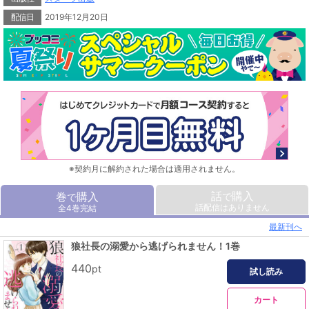
配信日
2019年12月20日
※契約月に解約された場合は適用されません。
話
購入
巻
購入
で
で
話配信はありません
全4巻完結
最新刊へ
狼社長の溺愛から逃げられません！1巻
440
pt
試し読み
カート