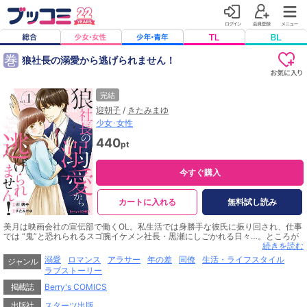
巻
狼社長の溺愛から逃げられません！
完結
迎朝子
/
きたみまゆ
少女･女性
440
pt
今すぐ購入
カートに入れる
無料試し読み
美月は映画会社の宣伝部で働くOL。私生活では身勝手な彼氏に振り回され、仕事
では “鬼”と恐れられるスゴ腕イケメン社長・黒瀬にしごかれる日々…。ところが
ある日、彼氏にフラれて試写室で落ち込んでいると、通りかかった社長から「鈍
続きを読む
感すぎてイライラする」と突然のキスが…!! それ以来、ことあるごとにキスを迫
溺愛
ロマンス
アラサー
年の差
同僚
生活・ライフスタイル
ジャンル
る社長を何故か拒めない美月。強引なのに甘くて魅惑的な社長に、美月はどんど
ラブストーリー
ん翻弄されて…？(この作品は電子コミック誌comic Berry's Vol. 77～81に収録さ
れています。重複購入にご注意ください)
掲載誌
Berry's COMICS
出版社
スターツ出版