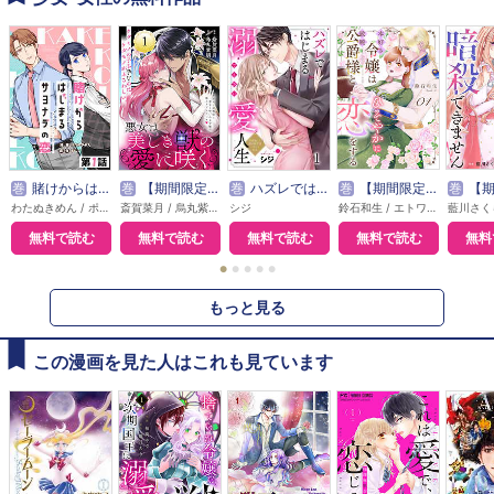
巻
賭けからはじまるサヨナラの恋【単話版】
巻
【期間限定無料】悪女は美しき獣の愛に咲く（単話版）
巻
ハズレではじまる溺愛人生～仕組まれた恋の相手はハイスぺ社長
巻
【期間限定無料】本好き令嬢は敏腕公爵様とひそやかに恋をする
巻
【期間限定無料】敵国の
わたぬきめん / ポルン
斎賀菜月 / 烏丸紫明
シジ
鈴石和生 / エトワール編集部
無料で読む
無料で読む
無料で読む
無料で読む
無料
●
●
●
●
●
もっと見る
この漫画を見た人はこれも見ています