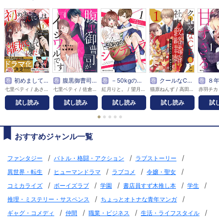
巻
初めましてこんにちは、離婚してください
巻
腹黒御曹司がイジワルです
巻
－50kgのシンデレラ
巻
クールなCEOと社内政略結婚！？
巻
８年後の
七里ベティ / あさぎ千夜春
七里ベティ / 佐倉伊織
紅月りと。 / 望月いく
猫原ねんず / 高田ちさき
試し読み
試し読み
試し読み
試し読み
試
●
●
●
●
●
おすすめジャンル一覧
/
/
/
ファンタジー
バトル・格闘・アクション
ラブストーリー
/
/
/
/
異世界・転生
ヒューマンドラマ
ラブコメ
令嬢・聖女
/
/
/
/
/
コミカライズ
ボーイズラブ
学園
書店員すず木推し本
学生
/
/
推理・ミステリー・サスペンス
ちょっとオトナな青年マンガ
/
/
/
/
ギャグ・コメディ
仲間
職業・ビジネス
生活・ライフスタイル