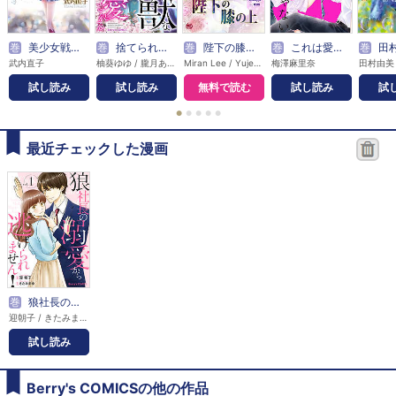
巻
美少女戦士セーラームーン 完全版
巻
捨てられ令嬢は、獣な次期国王に溺愛される
巻
陛下の膝の上
巻
これは愛で、恋じゃない【マイクロ】
巻
田村由美デビュー40周年
武内直子
柚葵ゆゆ / 朧月あき
Miran Lee / Yujeong Ju / USOI
梅澤麻里奈
田村由美
試し読み
試し読み
無料で読む
試し読み
試
●
●
●
●
●
最近チェックした漫画
巻
狼社長の溺愛から逃げられません！
迎朝子 / きたみまゆ
試し読み
Berry's COMICSの他の作品