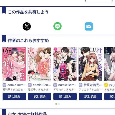
この作品を共有しよう
作者のこれもおすすめ
巻
comic Berry’s俺の新妻～御曹司の煽られる独占欲～
巻
comic Berry’s狼社長の溺愛から逃げられません！
巻
comic Berry’s社長が義兄になりまして
巻
社長が義兄になりまして
話
おじさまが
村崎翠 / きたみまゆ
迎朝子 / きたみまゆ
アリカタ / きたみまゆ
アリカタ / きたみまゆ
試し読み
試し読み
試し読み
試し読み
試
●
●
少女･女性の無料作品