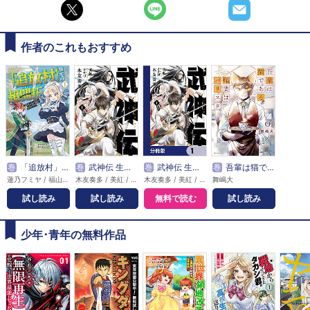
作者のこれもおすすめ
巻
「追放村」領主の超開拓 ～追放者だらけの辺境村がやがて世界に覇権を唱えるようです～ （コミック）
巻
武神伝 生贄に捧げられた俺は、神に拾われ武を極める
巻
武神伝 生贄に捧げられた俺は、神に拾われ武を極める【分冊版】
巻
吾輩は猫である、職業はバリスタ。
蓮乃フミヤ / 福山松江 / くろでこ
木友奏多 / 美紅 / かかげ
木友奏多 / 美紅 / かかげ
舞嶋大
試し読み
試し読み
無料で読む
試し読み
少年･青年の無料作品