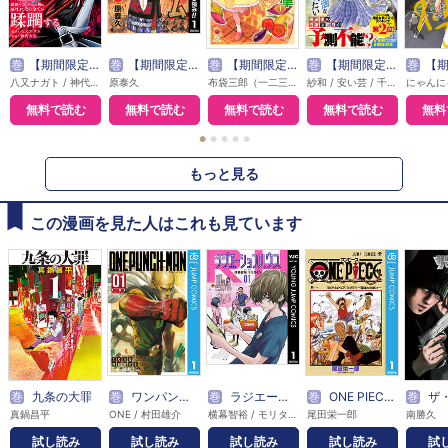
巻
【期間限定無料】外れスキル【無限再生】が覚醒して世界最強になった ～最強の力を手にした俺は、敵対するその全てを蹂躙する～
巻
【期間限定 無料お試し版】キングダム
巻
【期間限定 無料お試し版】異世界領地改革～土魔法で始める公共事業～
巻
【期間限定 無料お試し版】戦地から帰ってきたタカシ君。普通に高校生活を送りたい（コミック）
巻
【期間限定 
八又ナガト / 神代大志 / アンブル編集部
原泰久
布袋三郎（一二三書房刊） / さくら夏希 / イシバシヨウスケ
紗和 / 安い芸 / 千種みのり
無料で読む
無料で読む
無料で読む
無料で読む
無料
●
●
●
●
●
もっと見る
この漫画を見た人はこれも見ています
巻
九条の大罪
巻
ワンパンマン
巻
ラジエーションハウス
巻
ONE PIECE モノクロ版
巻
ザ・ファブル Ｔｈｅ
真鍋昌平
ONE / 村田雄介
横幕智裕 / モリタイシ
尾田栄一郎
南勝久
試し読み
試し読み
試し読み
試し読み
試