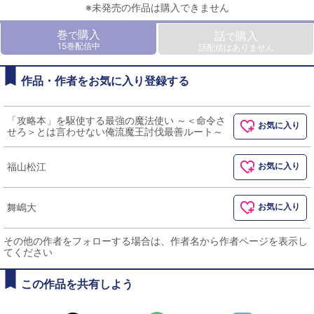
※未発売の作品は購入できません
巻
購入
で
話
購入
で
15巻配信中
話配信はありません
作品・作者をお気に入り登録する
「攻略本」を駆使する最強の魔法使い ～＜命令さ
お気に入り
せろ＞とは言わせない俺流魔王討伐最善ルート～
福山松江
お気に入り
舞嶋大
お気に入り
その他の作者をフォローする場合は、作者名から作者ページを表示し
てください
この作品を共有しよう