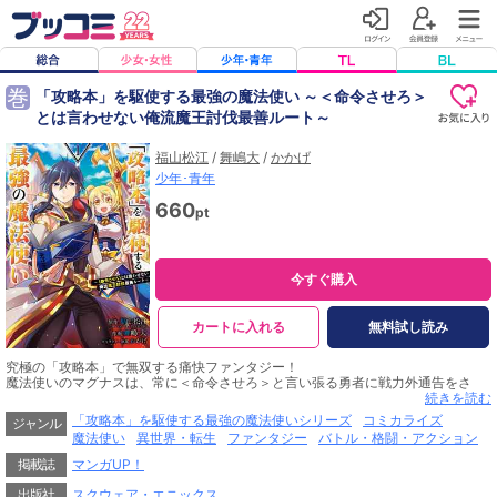
巻
「攻略本」を駆使する最強の魔法使い ～＜命令させろ＞
とは言わせない俺流魔王討伐最善ルート～
福山松江
/
舞嶋大
/
かかげ
少年･青年
660
pt
今すぐ購入
カートに入れる
無料試し読み
究極の「攻略本」で無双する痛快ファンタジー！
魔法使いのマグナスは、常に＜命令させろ＞と言い張る勇者に戦力外通告をさ
れ、勇者パーティーから追放されてしまった…！ しかし、偶然手に入れた一冊
続きを読む
の本。神々の言葉で記されたそれは魔王討伐に役立つ完璧な情報が網羅された究
「攻略本」を駆使する最強の魔法使いシリーズ
コミカライズ
ジャンル
極の「攻略本」だった！ 超効率的なレベルアップ方法から、レアアイテムの入
魔法使い
異世界・転生
ファンタジー
バトル・格闘・アクション
手情報、はたまた理想のデートコース案内まで♪ 攻略本知識で無双する痛快ファ
ンタジー、第１巻！
掲載誌
マンガUP！
(C)Matsue Fukuyama/SB Creative Corp.Original Character Designs:(C)kakag
e/SB Creative Corp.┴(C)2019 Hiro Maijima
出版社
スクウェア・エニックス