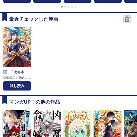
●
●
●
●
●
最近チェックした漫画
巻
「攻略本」を駆使する最強の魔法使い ～＜命令させろ＞とは言わせない俺流魔王討伐最善ルート～
福山松江 / 舞嶋大 / かかげ
試し読み
マンガUP！の他の作品