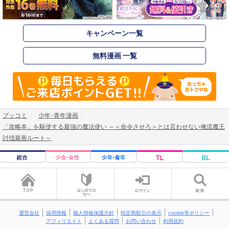
キャンペーン一覧
無料漫画 一覧
ブッコミ
少年･青年漫画
「攻略本」を駆使する最強の魔法使い ～＜命令させろ＞とは言わせない俺流魔王
討伐最善ルート～
運営会社
採用情報
個人情報保護方針
特定商取引の表示
cookie等ポリシー
アフィリエイト
よくある質問
お問い合わせ
利用規約