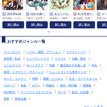
巻
異世界転移したのでチートを生かして魔法剣士やることにする
巻
凶乱令嬢ニア・リストン 病弱令嬢に転生した神殺しの武人の華麗なる無双録
巻
あなたのお城の小人さん ～御飯下さい、働きますっ～（コミック）【分冊版】
巻
転生賢者の異世界ライフ～第二の職業を得て、世界最強になりました～
巻
ダンジョンに閉じ込められて2
進行諸島 / なのら / 渡辺樹 / ともぞ
刀彼方 / 古代甲 / 磁石 / 南野海風
美袋和仁 / п猫R / 栗原一実
進行諸島 / 彭傑 / 風花風花
試し読み
試し読み
試し読み
試し読み
試
●
●
●
●
●
おすすめジャンル一覧
/
/
/
ファンタジー
バトル・格闘・アクション
ラブストーリー
/
/
/
/
異世界・転生
ヒューマンドラマ
ラブコメ
令嬢・聖女
/
/
/
/
/
コミカライズ
ボーイズラブ
学園
書店員すず木推し本
学生
/
/
推理・ミステリー・サスペンス
ちょっとオトナな青年マンガ
/
/
/
/
ギャグ・コメディ
仲間
職業・ビジネス
生活・ライフスタイル
/
/
/
/
/
/
スポーツ
熱血
ホラー
同級生
歴史・時代劇
異種族
/
/
/
/
先行配信
ブックライブオリジナル
ダーク
政治・社会派
/
/
青春
悪役令嬢
⇒もっと見る