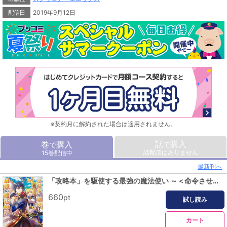
配信日
2019年9月12日
※契約月に解約された場合は適用されません。
話
購入
巻
購入
で
で
話配信はありません
15巻配信中
最新刊へ
「攻略本」を駆使する最強の魔法使い ～＜命令させろ＞とは言わせない俺流魔王討伐最善ルート～ 1巻
660
pt
試し読み
カート