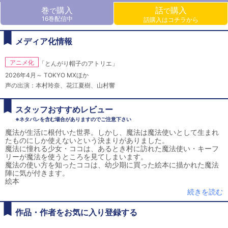
巻
購入
話
購入
で
で
16巻配信中
話購入はコチラから
メディア化情報
アニメ化
「とんがり帽子のアトリエ」
2026年4月～ TOKYO MXほか
声の出演：本村玲奈、花江夏樹、山村響
スタッフおすすめレビュー
※ネタバレを含む場合がありますのでご注意下さい
魔法が生活に根付いた世界。しかし、魔法は魔法使いとして生まれ
たものにしか使えないという決まりがありました。
魔法に憧れる少女・ココは、あるとき村に訪れた魔法使い・キーフ
リーが魔法を使うところを見てしまいます。
魔法の使い方を知ったココは、幼少期に買った絵本に描かれた魔法
陣に気が付きます。
絵本
続きを読む
作品・作者をお気に入り登録する