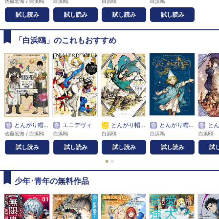
佐藤宏海 / 白浜鴎
白浜鴎
白浜鴎
白浜鴎
試し読み
試し読み
試し読み
試し読み
「白浜鴎」のこれもおすすめ
巻
とんがり帽子のキッチン
巻
エニデヴィ
話
とんがり帽子のアトリエ
巻
とんがり帽子のアトリエ イラスト集
巻
とんがり帽子の
佐藤宏海 / 白浜鴎
白浜鴎
白浜鴎
白浜鴎
白浜鴎
試し読み
試し読み
試し読み
試し読み
試
●
●
少年･青年の無料作品