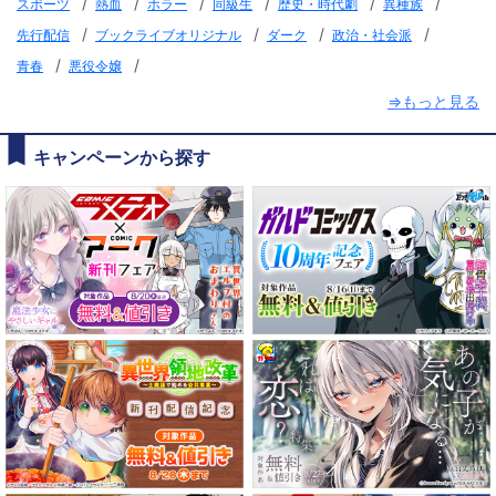
/
/
/
/
/
/
スポーツ
熱血
ホラー
同級生
歴史・時代劇
異種族
/
/
/
/
先行配信
ブックライブオリジナル
ダーク
政治・社会派
/
/
青春
悪役令嬢
⇒もっと見る
キャンペーンから探す