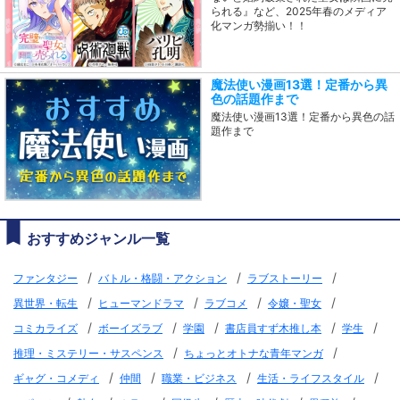
られる』など、2025年春のメディア
化マンガ勢揃い！！
魔法使い漫画13選！定番から異
色の話題作まで
魔法使い漫画13選！定番から異色の話
題作まで
おすすめジャンル一覧
/
/
/
ファンタジー
バトル・格闘・アクション
ラブストーリー
/
/
/
/
異世界・転生
ヒューマンドラマ
ラブコメ
令嬢・聖女
/
/
/
/
/
コミカライズ
ボーイズラブ
学園
書店員すず木推し本
学生
/
/
推理・ミステリー・サスペンス
ちょっとオトナな青年マンガ
/
/
/
/
ギャグ・コメディ
仲間
職業・ビジネス
生活・ライフスタイル