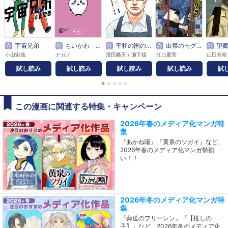
巻
宇宙兄弟
巻
ちいかわ なんか小さくてかわいいやつ
巻
平和の国の島崎へ
巻
出禁のモグラ
巻
望
小山宙哉
ナガノ
濱田轟天 / 瀬下猛
江口夏実
山田芳裕
試し読み
試し読み
試し読み
試し読み
試
●
●
●
●
●
この漫画に関連する特集・キャンペーン
2026年春のメディア化マンガ特
集
『あかね噺』『黄泉のツガイ』など、
2026年春のメディア化マンガ勢揃
い！！
2026年冬のメディア化マンガ特
集
『葬送のフリーレン』『【推しの
子】』など、2026年冬のメディア化