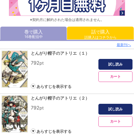
※契約月に解約された場合は適用されません。
巻
購入
話
購入
で
で
16巻配信中
話購入はコチラから
最新刊へ
とんがり帽子のアトリエ（１）
792
pt
試し読み
カート
あらすじを表示する
とんがり帽子のアトリエ（２）
792
pt
試し読み
カート
あらすじを表示する