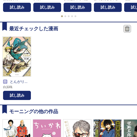
試し読み
試し読み
試し読み
試し読み
試
●
●
●
●
●
最近チェックした漫画
巻
とんがり帽子のアトリエ
白浜鴎
試し読み
モーニングの他の作品