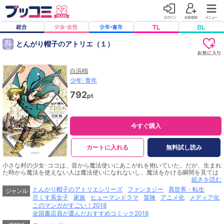
巻
とんがり帽子のアトリエ（１）
白浜鴎
少年･青年
792
pt
今すぐ購入
カートに入れる
無料試し読み
小さな村の少女･ココは、昔から魔法使いにあこがれを抱いていた。だが、生まれ
た時から魔法を使えない人は魔法使いになれないし、魔法をかける瞬間を見ては
ならない……。そのため、魔法使いになる夢は諦めていた。だが、ある日、村を
続きを読む
訪れた魔法使い･キーフリーが魔法を使うところを見てしまい……。これは少女に
とんがり帽子のアトリエシリーズ
ファンタジー
異世界・転生
ジャンル
訪れた、絶望と希望の物語。
尽くす系女子
家族
ヒューマンドラマ
冒険
アニメ化
メディア化
このマンガがすごい！2018
全国書店員が選んだおすすめコミック2018