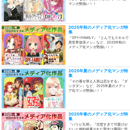
マンガ勢揃い！！
2025年秋のメディア化マンガ特
集
『SPY×FAMILY』『とんでもスキルで
異世界放浪メシ』など、2025年秋の
メディア化マンガ勢揃い！！
2025年夏のメディア化マンガ特
集
『その着せ替え人形は恋をする』『ダ
ンダダン』など、2025年夏のメディ
ア化マンガ勢揃い！！
2025年春のメディア化マンガ特
集
『パリピ孔明』『完璧すぎて可愛げが
ないと婚約破棄された聖女は隣国に売