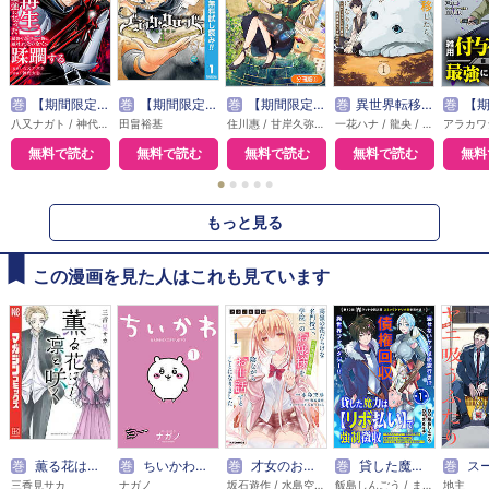
巻
【期間限定無料】外れスキル【無限再生】が覚醒して世界最強になった ～最強の力を手にした俺は、敵対するその全てを蹂躙する～
巻
【期間限定 無料お試し版】ブラッククローバー
巻
【期間限定無料】魔導具師ダリヤはうつむかない ～Dahliya Wilts No More～【分冊版】
巻
異世界転移したら愛犬が最強になりました ～シルバーフェンリルと俺が異世界暮らしを始めたら～ THE COMIC
巻
【期間限定無料】雑用付与術
八又ナガト / 神代大志 / アンブル編集部
田畠裕基
住川惠 / 甘岸久弥 / 景
一花ハナ / 龍央 / りりんら
無料で読む
無料で読む
無料で読む
無料で読む
無料
●
●
●
●
●
もっと見る
この漫画を見た人はこれも見ています
巻
薫る花は凛と咲く
巻
ちいかわ なんか小さくてかわいいやつ
巻
才女のお世話
巻
貸した魔力は【リボ払い】で強制徴収～用済みとパーティー追放された俺は、可愛いサポート妖精と一緒に取り立てた魔力を運用して最強を目指す。～（単話版）
巻
スーパーの裏
三香見サカ
ナガノ
坂石遊作 / 水島空彦 / みわべさくら
飯島しんごう / まさキチ
地主