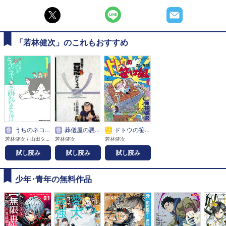
「若林健次」のこれもおすすめ
巻
うちのネコが訴えられました!?
巻
葬儀屋の悪だくみ
話
ドトウの笹口組
若林健次 / 山田タロウ
若林健次
若林健次
試し読み
試し読み
試し読み
少年･青年の無料作品