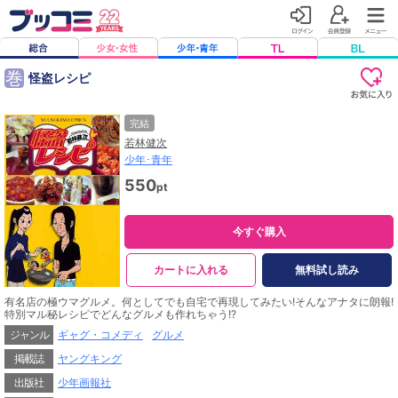
巻
怪盗レシピ
完結
若林健次
少年･青年
550
pt
今すぐ購入
カートに入れる
無料試し読み
有名店の極ウマグルメ。何としてでも自宅で再現してみたい!そんなアナタに朗報!
特別マル秘レシピでどんなグルメも作れちゃう!?
ジャンル
ギャグ・コメディ
グルメ
掲載誌
ヤングキング
出版社
少年画報社