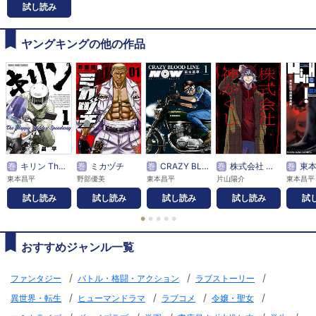
試し読み
ヤングキングの他の作品
巻
キリン The Happy Ridder Speedway
巻
ミカヅチ
巻
CRAZY BLOOD LINE NOW
巻
株式会社 神かくし
巻
東本昌平初期
東本昌平
野部優美
東本昌平
片山陽介
東本昌平
試し読み
試し読み
試し読み
試し読み
試
●
●
●
●
●
おすすめジャンル一覧
/
/
/
ファンタジー
バトル・格闘・アクション
ラブストーリー
/
/
/
/
異世界・転生
ヒューマンドラマ
ラブコメ
令嬢・聖女