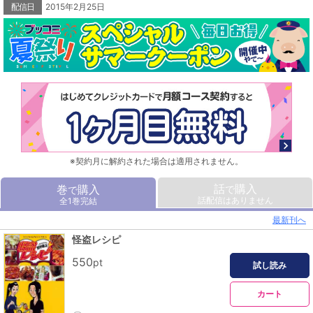
配信日
2015年2月25日
※契約月に解約された場合は適用されません。
話
購入
巻
購入
で
で
話配信はありません
全1巻完結
最新刊へ
怪盗レシピ
550
pt
試し読み
カート