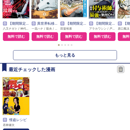
巻
【期間限定無料】外れスキル【無限再生】が覚醒して世界最強になった ～最強の力を手にした俺は、敵対するその全てを蹂躙する～
巻
異世界転移したら愛犬が最強になりました ～シルバーフェンリルと俺が異世界暮らしを始めたら～ THE COMIC
巻
【期間限定 無料お試し版】ブラッククローバー
巻
【期間限定無料】雑用付与術師が自分の最強に気付くまで（コミック） 分冊版
巻
【期間限定 無料お試し版】
八又ナガト / 神代大志 / アンブル編集部
一花ハナ / 龍央 / りりんら
田畠裕基
アラカワシン / 戸倉儚
無料で読む
無料で読む
無料で読む
無料で読む
無料
●
●
●
●
●
もっと見る
最近チェックした漫画
巻
怪盗レシピ
若林健次