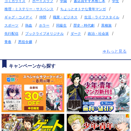
/
/
/
/
/
コミカライズ
ボーイズラブ
学園
書店員すず木推し本
学生
/
/
推理・ミステリー・サスペンス
ちょっとオトナな青年マンガ
/
/
/
/
ギャグ・コメディ
仲間
職業・ビジネス
生活・ライフスタイル
/
/
/
/
/
/
スポーツ
熱血
ホラー
同級生
歴史・時代劇
異種族
/
/
/
/
先行配信
ブックライブオリジナル
ダーク
政治・社会派
/
/
青春
悪役令嬢
⇒もっと見る
キャンペーンから探す