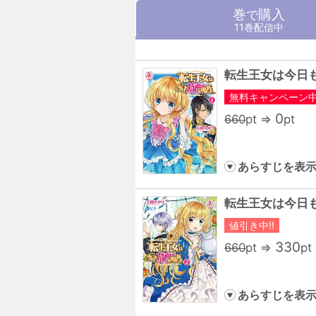
巻
購入
で
11巻配信中
転生王女は今日
無料キャンペーン中!
0
660
pt ⇒
pt
あらすじを表
転生王女は今日
値引き中!!
330
660
pt ⇒
pt
あらすじを表