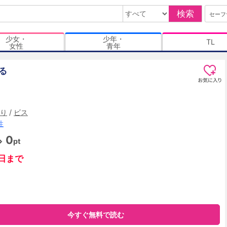
検索
セーフ
少女・
少年・
TL
女性
青年
る
り
/
ビス
性
0
⇒
pt
0日まで
今すぐ無料で読む