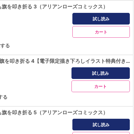
も旗を叩き折る 3（アリアンローズコミックス）
試し読み
カート
示する
転生王女は今日も旗を叩き折る 4【電子限定描き下ろしイラスト特典付き】（アリアンローズコミックス）
試し読み
カート
する
も旗を叩き折る 5（アリアンローズコミックス）
試し読み