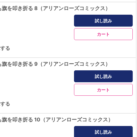
も旗を叩き折る 8（アリアンローズコミックス）
試し読み
カート
示する
も旗を叩き折る 9（アリアンローズコミックス）
試し読み
カート
示する
旗を叩き折る 10（アリアンローズコミックス）
試し読み