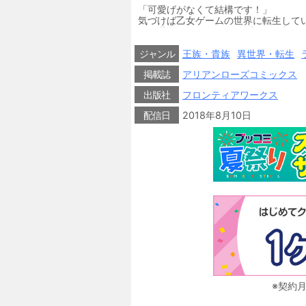
「可愛げがなくて結構です！」
気づけば乙女ゲームの世界に転生して
ゲー世界だった！ トラブルしか起こ
略キャラ達を更生させて、なんとしても憧
【電子限定「侯爵令嬢は手駒を演じる
ジャンル
王族・貴族
異世界・転生
掲載誌
アリアンローズコミックス
出版社
フロンティアワークス
配信日
2018年8月10日
※契約