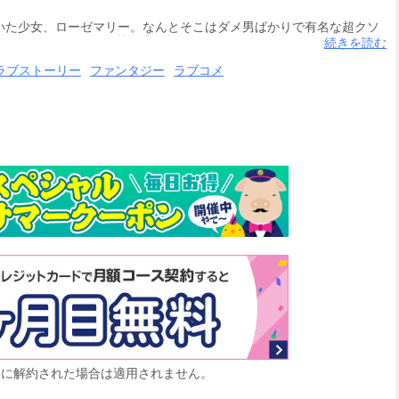
いた少女、ローゼマリー。なんとそこはダメ男ばかりで有名な超クソ
らない気がするけど…落ち込んでばかりもいられない。クセの強い攻
続きを読む
れの“あの人”に出会ってやる!!
」試し読み付き】
ラブストーリー
ファンタジー
ラブコメ
月に解約された場合は適用されません。