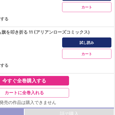
カート
示する
旗を叩き折る 11 (アリアンローズコミックス)
試し読み
カート
示する
今すぐ全巻購入する
カートに全巻入れる
未発売の作品は購入できません
話
購入
で