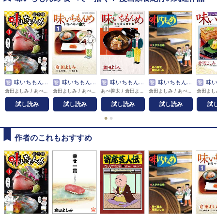
巻
味いちもんめ 継ぎ味
巻
味いちもんめ 世界の中の和食
巻
味いちもんめ～にっぽん食紀行～
巻
味いちもんめ
巻
味いち
倉田よしみ / あべ善太 / 久部緑郎
倉田よしみ / あべ善太 / 花形怜
あべ善太 / 倉田よしみ / 福田幸江
倉田よしみ / あべ善太
試し読み
試し読み
試し読み
試し読み
試
●
●
作者のこれもおすすめ