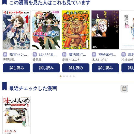
この漫画を見た人はこれも見ています
巻
咲宮センパイの弓日
巻
はりだま退魔塾
巻
魔法陣グルグル外伝 舞勇伝キタキタ
巻
神秘家列伝 水木しげる漫画大全集
巻
裁判長！ ぼく
天野茶玖
鈴見敦
衛藤ヒロユキ
水木しげる
試し読み
試し読み
試し読み
試し読み
試
●
●
●
●
●
最近チェックした漫画