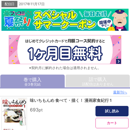
配信日
2017年11月17日
【登場漫画家】
ビッグ錠
川崎のぼる
谷口ジロー
モンキー・パンチ
うえやまとち
矢口高雄
池上遼一
ちばてつや
小山ゆう
浦沢直樹
土山しげる
（登場順。敬称略）
※契約月に解約された場合は適用されません。
話
購入
巻
購入
で
で
話配信はありません
全3巻完結
最新刊へ
味いちもんめ 食べて・描く！ 漫画家食紀行 1
693
pt
試し読み
カート