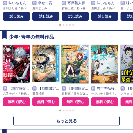
巻
味いちもんめ 継ぎ味
巻
幸せ一貫
巻
寄席芸人伝
巻
味いちもんめ
巻
味いちもん
倉田よしみ / あべ善太 / 久部緑郎
倉田よしみ
古谷三敏 / あべ善太
倉田よしみ / あべ善太
試し読み
試し読み
試し読み
試し読み
試
●
●
●
●
●
少年･青年の無料作品
巻
【期間限定無料】外れスキル【無限再生】が覚醒して世界最強になった ～最強の力を手にした俺は、敵対するその全てを蹂躙する～
巻
【期間限定 無料お試し版】ブラッククローバー
巻
【期間限定無料】魔導具師ダリヤはうつむかない ～Dahliya Wilts No More～【分冊版】
巻
異世界転移したら愛犬が最強になりました ～シルバーフェンリルと俺が異世界暮らしを始めたら～ THE COMIC
巻
【期間限定無料】雑用付与術
八又ナガト / 神代大志 / アンブル編集部
田畠裕基
住川惠 / 甘岸久弥 / 景
一花ハナ / 龍央 / りりんら
無料で読む
無料で読む
無料で読む
無料で読む
無料
●
●
●
●
●
もっと見る