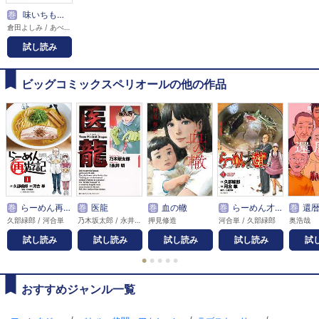
巻
味いちもんめ 食べて・描く！ 漫画家食紀行
倉田よしみ / あべ善太
試し読み
ビッグコミックスペリオールの他の作品
巻
らーめん再遊記
巻
医龍
巻
血の轍
巻
らーめん才遊記
巻
還
久部緑郎 / 河合単
乃木坂太郎 / 永井明
押見修造
河合単 / 久部緑郎
奥浩哉
試し読み
試し読み
試し読み
試し読み
試
●
●
●
●
●
おすすめジャンル一覧