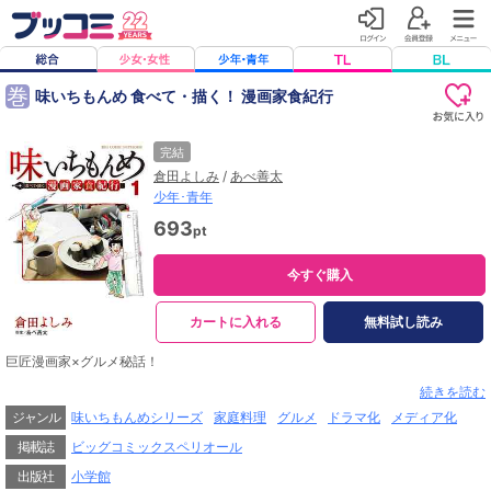
巻
味いちもんめ 食べて・描く！ 漫画家食紀行
完結
倉田よしみ
/
あべ善太
少年･青年
693
pt
今すぐ購入
カートに入れる
無料試し読み
巨匠漫画家×グルメ秘話！
『味いちもんめ』シリーズ、番外編にして新境地！
続きを読む
巨匠漫画家の「食」にまつわる秘話を、
ジャンル
味いちもんめシリーズ
家庭料理
グルメ
ドラマ化
メディア化
『味いち』キャラの伊橋＆ボンさんがインタビュー！！
掲載誌
ビッグコミックスペリオール
日本が誇る超有名漫画家達の
駆け出し時代の苦労話や、漫画界に燦然と輝く名作の裏話を、
出版社
小学館
“食”の面からじっくり伺いました。