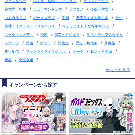
/
/
/
ファンタジー
バトル・格闘・アクション
ラブストーリー
/
/
/
/
異世界・転生
ヒューマンドラマ
ラブコメ
令嬢・聖女
/
/
/
/
/
コミカライズ
ボーイズラブ
学園
書店員すず木推し本
学生
/
/
推理・ミステリー・サスペンス
ちょっとオトナな青年マンガ
/
/
/
/
ギャグ・コメディ
仲間
職業・ビジネス
生活・ライフスタイル
/
/
/
/
/
/
スポーツ
熱血
ホラー
同級生
歴史・時代劇
異種族
/
/
/
/
先行配信
ブックライブオリジナル
ダーク
政治・社会派
/
/
青春
悪役令嬢
⇒もっと見る
キャンペーンから探す