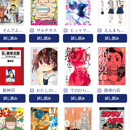
そんでよし！
サルチネス
ヒットマン 特装版（５）
えんまちゃん
巻
巻
巻
試し読み
試し読み
試し読み
試し読み
龍神沼
わたしの好きな幼馴染は
てのひらの熱を
路傍の石
巻
巻
巻
試し読み
試し読み
試し読み
試し読み