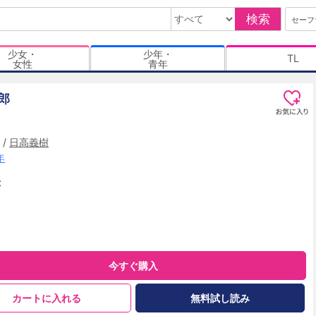
検索
セーフ
少女・
少年・
TL
女性
青年
郎
/
日高義樹
年
t
今すぐ購入
カートに入れる
無料試し読み