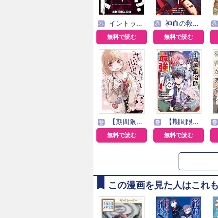
イントゥ・ザ・カルト ―宗教村潜入３０日―【単話版】
神血の救世主～0.00000001％を引き当て最強へ～【電子書籍特典付】
巻
巻
巻
無料で読む
無料で読む
【期間限定 無料お試し版】みいちゃんと山田さん
【期間限定 無料お試し版】不遇職『鍛冶師』だけど最強です ～気づけば何でも作れるようになっていた男ののんびりスローライフ～
巻
巻
巻
無料で読む
無料で読む
この漫画を見た人はこれ