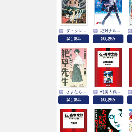
ザ・クレーター 手塚治虫文庫全集
絶対ナル孤独者
巻
巻
巻
試し読み
試し読み
さよなら絶望先生
幻魔大戦（リュウ掲載版）
巻
巻
巻
試し読み
試し読み