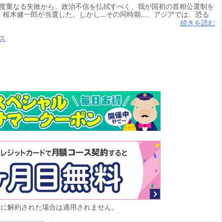
の度重なる失敗から、政治不信を払拭すべく、我が国初の首相公選制を
、桜木健一郎が当選した。しかし…その同時期…、アジアでは、恐る
の軍事行動…、そして…中台関係の激化！発足直後から…桜木政権の前
続きを読む
桜木の本格的な出番がやってきた。大胆不敵にして痛快なる男のドラ
ス
月に解約された場合は適用されません。