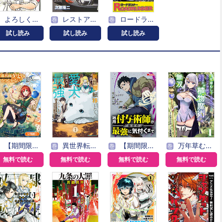
よろしくメカドック
レストアガレージ251
ロードランナー
巻
巻
試し読み
試し読み
試し読み
【期間限定無料】魔導具師ダリヤはうつむかない ～Dahliya Wilts No More～【分冊版】
異世界転移したら愛犬が最強になりました ～シルバーフェンリルと俺が異世界暮らしを始めたら～ THE COMIC
【期間限定無料】雑用付与術師が自分の最強に気付くまで（コミック） 分冊版
万年草むしりと蔑まれているEランク冒険者、実は世界最強の”植物魔術”で無双する【単話版】
巻
巻
巻
無料で読む
無料で読む
無料で読む
無料で読む