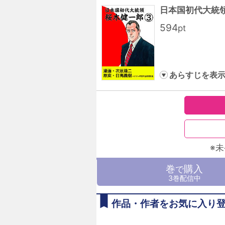
日本国初代大統
594
pt
あらすじを表
※
巻
購入
で
3巻配信中
作品・作者をお気に入り