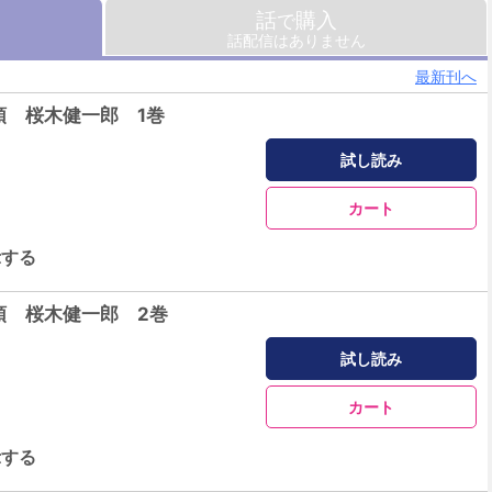
話
購入
で
話配信はありません
最新刊へ
領 桜木健一郎 1巻
試し読み
カート
示する
領 桜木健一郎 2巻
試し読み
カート
示する