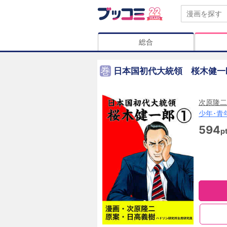
総合
巻
日本国初代大統領 桜木健一
次原隆二
少年･青
594
p