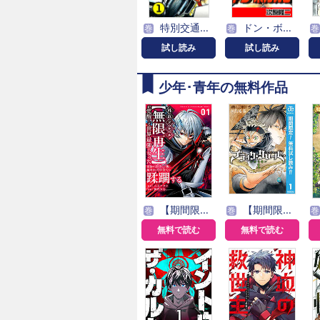
特別交通機動隊 スーパーパトロール
ドン・ボルカン
巻
巻
巻
試し読み
試し読み
少年･青年の無料作品
【期間限定無料】外れスキル【無限再生】が覚醒して世界最強になった ～最強の力を手にした俺は、敵対するその全てを蹂躙する～
【期間限定 無料お試し版】ブラッククローバー
巻
巻
巻
無料で読む
無料で読む