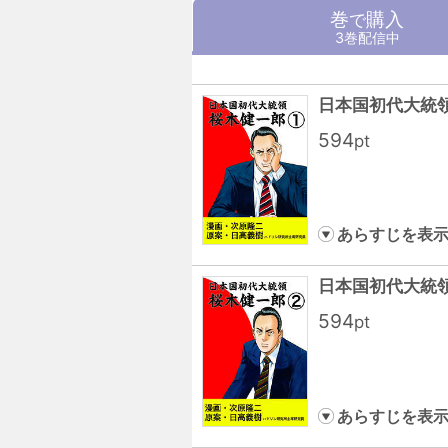
巻
購入
で
3巻配信中
日本国初代大統
594
pt
あらすじを表
日本国初代大統
594
pt
あらすじを表