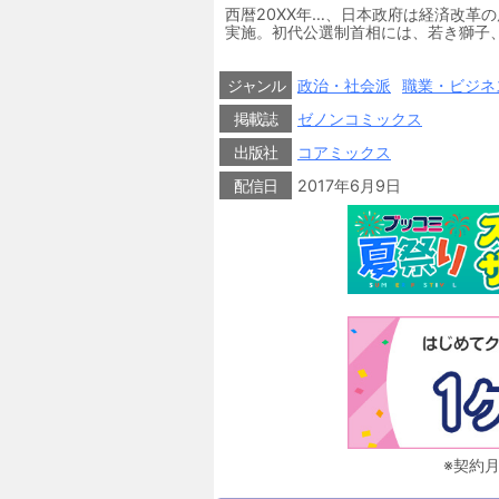
西暦20XX年…、日本政府は経済改革
実施。初代公選制首相には、若き獅子
べき紛争が進行していた。朝鮮半島で
には難問が立ちはだかった。いよいよ
マがここに始まる！
ジャンル
政治・社会派
職業・ビジネ
掲載誌
ゼノンコミックス
出版社
コアミックス
配信日
2017年6月9日
※契約