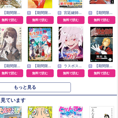
【期間限定 無料お試し版】奴隷転生 ～その奴隷、最強の元王子につき～
【期間限定無料】九条の大罪
宮廷鍵師、【時間停止（ロック）】と【分子分解（リリース）】の能力を隠していたら追放される～封印していた魔王が暴れ出したみたいだけど、S級冒険者とダンジョン制覇するのでもう遅いです～
【期間限定 無料お試し版】ジャンケットバンク
巻
巻
巻
無料で読む
無料で読む
無料で読む
無料で読む
【期間限定無料】放課後のアイドルには秘密がある
【期間限定 無料お試し版】捨てられた転生賢者 ～魔物の森で最強の大魔帝国を作り上げる～
ラスボス少女アカリ～ワタシより強いやつに会いに現代に行く～【タテヨミ】
【期間限定 無料お試し版】鋼の錬金術師
巻
巻
巻
無料で読む
無料で読む
無料で読む
無料で読む
もっと見る
も見ています