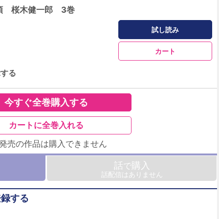
領 桜木健一郎 3巻
試し読み
カート
示する
今すぐ全巻購入する
カートに全巻入れる
未発売の作品は購入できません
話
購入
で
話配信はありません
登録する