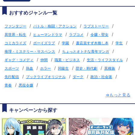
おすすめジャンル一覧
/
/
/
ファンタジー
バトル・格闘・アクション
ラブストーリー
/
/
/
/
異世界・転生
ヒューマンドラマ
ラブコメ
令嬢・聖女
/
/
/
/
/
コミカライズ
ボーイズラブ
学園
書店員すず木推し本
学生
/
/
推理・ミステリー・サスペンス
ちょっとオトナな青年マンガ
/
/
/
/
ギャグ・コメディ
仲間
職業・ビジネス
生活・ライフスタイル
/
/
/
/
/
/
スポーツ
熱血
ホラー
同級生
歴史・時代劇
異種族
/
/
/
/
先行配信
ブックライブオリジナル
ダーク
政治・社会派
/
/
青春
悪役令嬢
⇒もっと見る
キャンペーンから探す