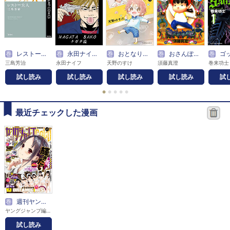
巻
レストー夫人
巻
永田ナイフ短編集
巻
おとなりのおと
巻
おさんぽ大王
巻
ゴッドサイダ
三島芳治
永田ナイフ
天野のすけ
須藤真澄
巻来功士
試し読み
試し読み
試し読み
試し読み
試
●
●
●
●
●
最近チェックした漫画
巻
週刊ヤングジャンプ増刊 ヤングジャンプGOLD
ヤングジャンプ編集部
試し読み