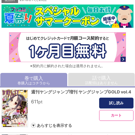
論』（稲葉みのり）／各誌で活躍中の実力派作家がYJGに集結！ 『やわらかヴ
ィランズ』（野澤ゆき子）＆『アルマ』（三都慎司）＆『サーヴァントタイム』
（かぐらひより）＆『オカルト先輩曰く、』（さかなこうじ）／シンマン賞佳作
以上受賞の気鋭作家による新作読切も多数掲載！ 次にYJ本誌で連載を獲得する
作家はこの中から登場する!? さらにデジタル版では、第3回ゴールデンエッグG
Pで優勝を果たした『Shape Shifter's Sweetheart』（岩井トーキ）をアンコール
掲載!!／もちろん、新人による読切も盛りだくさん！ 次のスターはここから生ま
れる！／巻末グラビアは2本立て！ 話題の美少女声優ユニット「Pyxis（ピクシ
ス）」＆これが青春の輝き「制コレ18」が本誌掲載時の超反響によりYJGにもア
ンコール登場！ その輝きをご覧あれ！／vol.4もデジタル版は800ページ以上の
超ボリューム！ キミのお気に入りはきっとここで見つけられる！
※契約月に解約された場合は適用されません。
話
購入
巻
購入
で
で
話配信はありません
巻購入はコチラから
週刊ヤングジャンプ増刊 ヤングジャンプGOLD vol.4
611
pt
試し読み
カート
あらすじを表示する