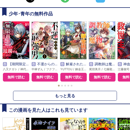
少年･青年の無料作品
巻
【期間限定無料】外れスキル【無限再生】が覚醒して世界最強になった ～最強の力を手にした俺は、敵対するその全てを蹂躙する～
巻
不運からの最強男
巻
解雇された宮廷錬金術師は辺境で大農園を作り上げる～祖国を追い出されたけど、最強領地でスローライフを謳歌する～
巻
調教師は魔物に囲まれて生きていきます。～勇者パーティーに置いていかれたけど、伝説の魔物と出会い最強になってた～
巻
神血の救世主～0.0000
八又ナガト / 神代大志 / アンブル編集部
中林ずん / フクフク
YUTTOU / 錬金王 / ゆーにっと
尾切美月 / 七篠龍 / 竹花ノート
無料で読む
無料で読む
無料で読む
無料で読む
無料
●
●
●
●
●
もっと見る
この漫画を見た人はこれも見ています