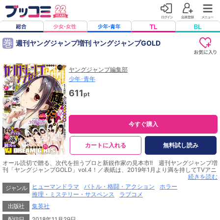
巻
週刊ヤングジャンプ増刊 ヤングジャンプGOLD
ヤングジャンプ編集部
少年･青年
611
pt
今すぐ購入
カートに入れる
無料試し読み
オール読切で贈る、次代を担うプロと新鋭作家の見本市!! 週刊ヤングジャンプ増
刊「ヤングジャンプGOLD」vol.4！／表紙は、2019年1月より満を持してTVアニ
メ放送スタートの『かぐや様は告らせたい～天才たちの恋愛頭脳戦～』（赤坂ア
続きを読む
カ）！ TVアニメ化を記念して『かぐや様』を大特集！ アニメ特集記事掲載＆
ヒューマンドラマ
バトル・格闘・アクション
ホラー
ジャンル
デジタル版では担当編集オススメの第11話、第21話、第30話の傑作エピソードを
推理・ミステリー・サスペンス
ラブコメ
再録！／巻頭グラビアはグラビア界騒然のYJ DREAM GiRLS!! 超かわいい6人が
揃い踏みの超豪華グラビアです！ デジタル版ではさらに大ボリュームに紙では
出版社
集英社
載せきれなかった未公開カットを公開！／巻頭カラーは『源君物語』作者史上最
長の新作読切！ 10年ぶりに再会した幼馴染の秘密とは…？ 『音切躁子の幸福
配信日
2018年11月29日