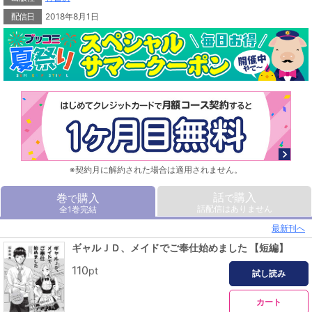
配信日
2018年8月1日
※契約月に解約された場合は適用されません。
話
購入
巻
購入
で
で
話配信はありません
全1巻完結
最新刊へ
ギャルＪＤ、メイドでご奉仕始めました 【短編】
110
pt
試し読み
カート