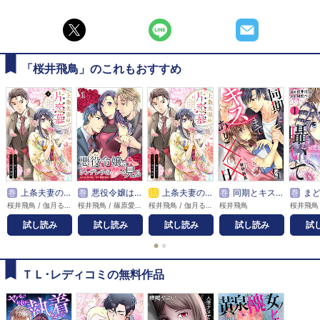
「桜井飛鳥」のこれもおすすめ
巻
上条夫妻の片恋慕 親の決めたあの方と
巻
悪役令嬢はシンデレラの夢を見る
話
上条夫妻の片恋慕 親の決めたあの方と
巻
同期とキスまであと××日
巻
まどろむ夜に囁い
桜井飛鳥 / 伽月るーこ
桜井飛鳥 / 篠原愛紀
桜井飛鳥 / 伽月るーこ
桜井飛鳥
試し読み
試し読み
試し読み
試し読み
試
●
●
ＴＬ･レディコミの無料作品