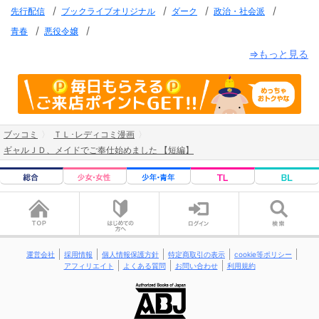
/
/
/
/
先行配信
ブックライブオリジナル
ダーク
政治・社会派
/
/
青春
悪役令嬢
⇒もっと見る
ブッコミ
ＴＬ･レディコミ漫画
ギャルＪＤ、メイドでご奉仕始めました 【短編】
運営会社
採用情報
個人情報保護方針
特定商取引の表示
cookie等ポリシー
アフィリエイト
よくある質問
お問い合わせ
利用規約