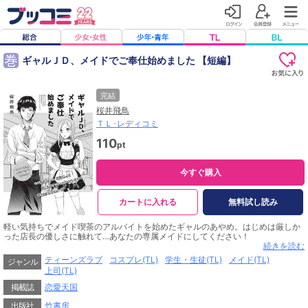
巻
ギャルＪＤ、メイドでご奉仕始めました 【短編】
完結
桜井飛鳥
ＴＬ･レディコミ
110
pt
今すぐ購入
カートに入れる
無料試し読み
軽い気持ちでメイド喫茶のアルバイトを始めたギャルのあやめ。はじめは厳しか
った店長の優しさに触れて…あなたの専属メイドにしてください！
続きを読む
※本電子書籍は雑誌「恋愛天国 2017年5月号」に収録の「ギャルＪＤ、メイド
ティーンズラブ
コスプレ(TL)
学生・生徒(TL)
メイド(TL)
ジャンル
でご奉仕始めました」と同内容です。
上司(TL)
掲載誌
恋愛天国
出版社
竹書房