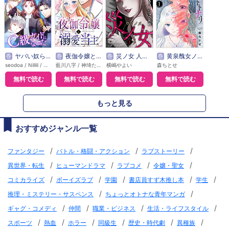
巻
ヤバい奴らに執着されるC級ガイドになった【タテヨミ】
巻
夜伽令嬢と溺愛当主【タテヨミ】
巻
災ノ女 人生ナメてるカノジョの末路【モノクロ版】
巻
黄泉醜女ノヒトトナリ【モノクロ版】
seodoa / Nillili / 藤村ゆかこ
藍川八字 / 神埼たわ / じゅんた / JMC（J-MANGA CREATE）
横嶋やよい
森ちとせ
無料で読む
無料で読む
無料で読む
無料で読む
もっと見る
おすすめジャンル一覧
/
/
/
ファンタジー
バトル・格闘・アクション
ラブストーリー
/
/
/
/
異世界・転生
ヒューマンドラマ
ラブコメ
令嬢・聖女
/
/
/
/
/
コミカライズ
ボーイズラブ
学園
書店員すず木推し本
学生
/
/
推理・ミステリー・サスペンス
ちょっとオトナな青年マンガ
/
/
/
/
ギャグ・コメディ
仲間
職業・ビジネス
生活・ライフスタイル
/
/
/
/
/
/
スポーツ
熱血
ホラー
同級生
歴史・時代劇
異種族