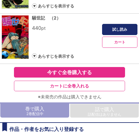
あらすじを表示する
騒世記 （2）
440
pt
試し読み
カート
あらすじを表示する
今すぐ全巻購入する
カートに全巻入れる
※未発売の作品は購入できません
巻
購入
で
話
購入
で
2巻配信中
話配信はありません
作品・作者をお気に入り登録する