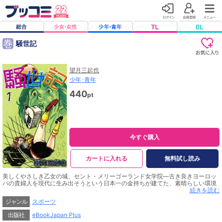
巻
騒世記
望月三起也
少年･青年
440
pt
今すぐ購入
カートに入れる
無料試し読み
美しくやさしき乙女の城、セント・メリーゴーランド女学院―古き良きヨーロッ
パの貴婦人を現代に生み出そうという日本一の金持ちが建てた、素晴らしい環境
の学園。しかし、理念は理念として、思春期の少女たちが生活する環境には愛と
続きを読む
欲が渦巻いていた！月十万のアルバイト料に引かれて、夏目真沙子がコーチを引
ジャンル
スポーツ
き受けたサッカー部は特に問題児が集まる場所だった!!
出版社
eBookJapan Plus