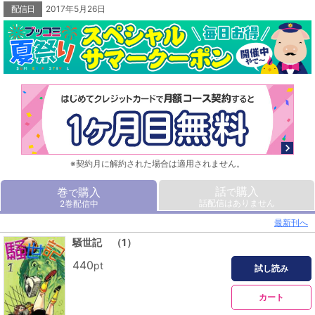
配信日
2017年5月26日
※契約月に解約された場合は適用されません。
話
購入
巻
購入
で
で
話配信はありません
2巻配信中
最新刊へ
騒世記 （1）
440
pt
試し読み
カート