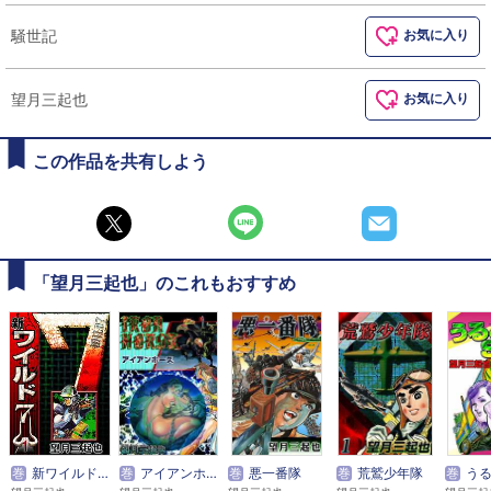
騒世記
お気に入り
望月三起也
お気に入り
この作品を共有しよう
「望月三起也」のこれもおすすめ
巻
新ワイルド７
巻
アイアンホース
巻
悪一番隊
巻
荒鷲少年隊
巻
うる