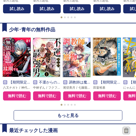
望月三起也
望月三起也
望月三起也
望月三起也
望月三起
試し読み
試し読み
試し読み
試し読み
試
●
●
●
●
●
少年･青年の無料作品
巻
【期間限定無料】外れスキル【無限再生】が覚醒して世界最強になった ～最強の力を手にした俺は、敵対するその全てを蹂躙する～
巻
不運からの最強男
巻
調教師は魔物に囲まれて生きていきます。～勇者パーティーに置いていかれたけど、伝説の魔物と出会い最強になってた～
巻
【期間限定 無料お試し版】ブラッククローバー
巻
【期間限定 
八又ナガト / 神代大志 / アンブル編集部
中林ずん / フクフク
尾切美月 / 七篠龍 / 竹花ノート
田畠裕基
無料で読む
無料で読む
無料で読む
無料で読む
無料
●
●
●
●
●
もっと見る
最近チェックした漫画