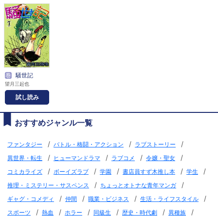
巻
騒世記
望月三起也
試し読み
おすすめジャンル一覧
/
/
/
ファンタジー
バトル・格闘・アクション
ラブストーリー
/
/
/
/
異世界・転生
ヒューマンドラマ
ラブコメ
令嬢・聖女
/
/
/
/
/
コミカライズ
ボーイズラブ
学園
書店員すず木推し本
学生
/
/
推理・ミステリー・サスペンス
ちょっとオトナな青年マンガ
/
/
/
/
ギャグ・コメディ
仲間
職業・ビジネス
生活・ライフスタイル
/
/
/
/
/
/
スポーツ
熱血
ホラー
同級生
歴史・時代劇
異種族