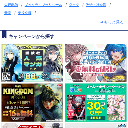
/
/
/
/
先行配信
ブックライブオリジナル
ダーク
政治・社会派
/
/
青春
悪役令嬢
⇒もっと見る
キャンペーンから探す