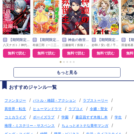
巻
【期間限定無料】外れスキル【無限再生】が覚醒して世界最強になった ～最強の力を手にした俺は、敵対するその全てを蹂躙する～
巻
【期間限定 無料お試し版】異世界領地改革～土魔法で始める公共事業～
巻
神血の救世主～0.00000001％を引き当て最強へ～【電子書籍特典付】
巻
【期間限定 無料お試し版】戦地から帰ってきたタカシ君。普通に高校生活を送りたい（コミック）
巻
【期間限定 無料
八又ナガト / 神代大志 / アンブル編集部
布袋三郎（一二三書房刊） / さくら夏希 / イシバシヨウスケ
江藤俊司 / 疾狼 / 3rd Ie / Studio No.9
紗和 / 安い芸 / 千種みのり
田畠裕基
無料で読む
無料で読む
無料で読む
無料で読む
無料
●
●
●
●
●
もっと見る
おすすめジャンル一覧
/
/
/
ファンタジー
バトル・格闘・アクション
ラブストーリー
/
/
/
/
異世界・転生
ヒューマンドラマ
ラブコメ
令嬢・聖女
/
/
/
/
/
コミカライズ
ボーイズラブ
学園
書店員すず木推し本
学生
/
/
推理・ミステリー・サスペンス
ちょっとオトナな青年マンガ
/
/
/
/
ギャグ・コメディ
仲間
職業・ビジネス
生活・ライフスタイル