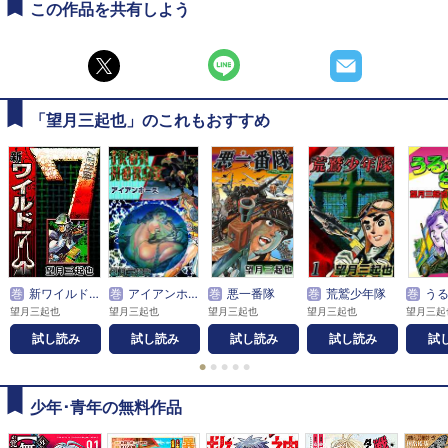
この作品を共有しよう
「望月三起也」のこれもおすすめ
巻
新ワイルド７
巻
アイアンホース
巻
悪一番隊
巻
荒鷲少年隊
巻
うる
望月三起也
望月三起也
望月三起也
望月三起也
望月三起
試し読み
試し読み
試し読み
試し読み
試
●
●
●
●
●
少年･青年の無料作品