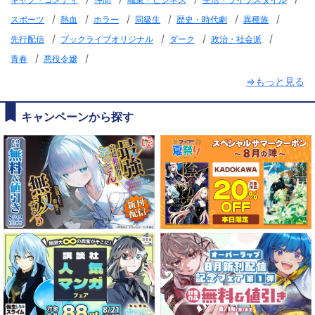
/
/
/
/
/
/
スポーツ
熱血
ホラー
同級生
歴史・時代劇
異種族
/
/
/
/
先行配信
ブックライブオリジナル
ダーク
政治・社会派
/
/
青春
悪役令嬢
⇒もっと見る
キャンペーンから探す