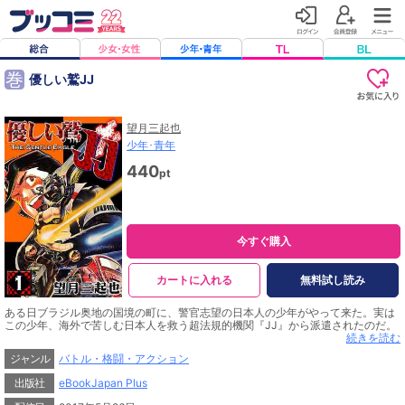
巻
優しい鷲JJ
望月三起也
少年･青年
440
pt
今すぐ購入
カートに入れる
無料試し読み
ある日ブラジル奥地の国境の町に、警官志望の日本人の少年がやって来た。実は
この少年、海外で苦しむ日本人を救う超法規的機関『JJ』から派遣されたのだ。
国境地帯で独立国となったヒマナスで石油が発見され、その利権をめぐって内戦
続きを読む
が起こり、この地に移住した日本人たちは生命までも脅かされていた。JJ機関か
ジャンル
バトル・格闘・アクション
ら密かに派遣された10人は仲間の顔も名前も知らされておらず、共通の証しを持
っていることが唯一の手がかりだった！
出版社
eBookJapan Plus