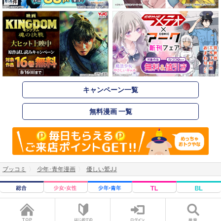
キャンペーン一覧
無料漫画 一覧
ブッコミ
少年･青年漫画
優しい鷲JJ