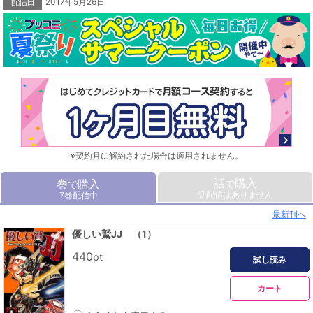
配信日
2017年5月26日
※契約月に解約された場合は適用されません。
話
購入
巻
購入
で
で
話配信はありません
7巻配信中
最新刊へ
優しい鷲JJ （1）
440
pt
試し読み
カート