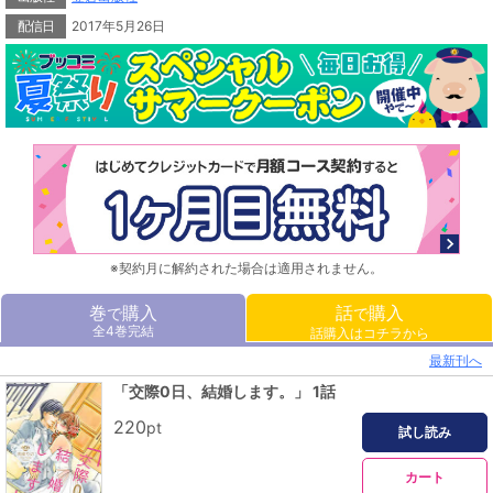
配信日
2017年5月26日
※契約月に解約された場合は適用されません。
巻
購入
話
購入
で
で
全4巻完結
話購入はコチラから
最新刊へ
「交際0日、結婚します。」 1話
220
pt
試し読み
カート