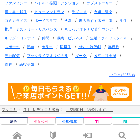
/
/
/
ファンタジー
バトル・格闘・アクション
ラブストーリー
/
/
/
/
異世界・転生
ヒューマンドラマ
ラブコメ
令嬢・聖女
/
/
/
/
/
コミカライズ
ボーイズラブ
学園
書店員すず木推し本
学生
/
/
推理・ミステリー・サスペンス
ちょっとオトナな青年マンガ
/
/
/
/
ギャグ・コメディ
仲間
職業・ビジネス
生活・ライフスタイル
/
/
/
/
/
/
スポーツ
熱血
ホラー
同級生
歴史・時代劇
異種族
/
/
/
/
先行配信
ブックライブオリジナル
ダーク
政治・社会派
/
/
青春
悪役令嬢
⇒もっと見る
ブッコミ
ＴＬ･レディコミ漫画
「交際0日、結婚します。」