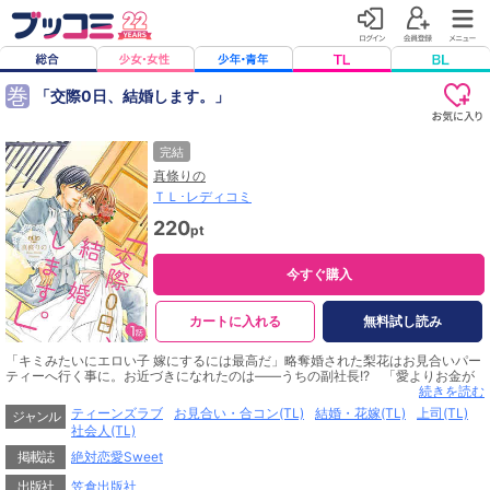
巻
「交際0日、結婚します。」
完結
真條りの
ＴＬ･レディコミ
220
pt
今すぐ購入
カートに入れる
無料試し読み
「キミみたいにエロい子 嫁にするには最高だ」略奪婚された梨花はお見合いパー
ティーへ行く事に。お近づきになれたのは――うちの副社長!? 「愛よりお金が
好きなら俺と付き合ってみる？」形だけの結婚を望む男、見返す為に結婚を望む
続きを読む
女。愛なんてない…のに、欲情のままに抱かれて突き放せない…。
ティーンズラブ
お見合い・合コン(TL)
結婚・花嫁(TL)
上司(TL)
ジャンル
社会人(TL)
掲載誌
絶対恋愛Sweet
出版社
笠倉出版社