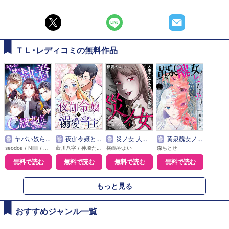
ＴＬ･レディコミの無料作品
巻
ヤバい奴らに執着されるC級ガイドになった【タテヨミ】
巻
夜伽令嬢と溺愛当主【タテヨミ】
巻
災ノ女 人生ナメてるカノジョの末路【モノクロ版】
巻
黄泉醜女ノヒトトナリ【モノクロ版】
seodoa / Nillili / 藤村ゆかこ
藍川八字 / 神埼たわ / じゅんた / JMC（J-MANGA CREATE）
横嶋やよい
森ちとせ
無料で読む
無料で読む
無料で読む
無料で読む
もっと見る
おすすめジャンル一覧