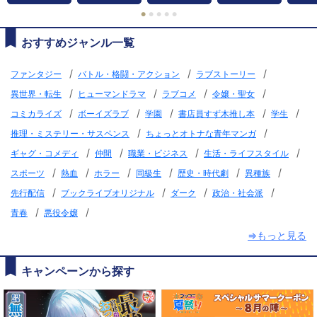
●
●
●
●
●
おすすめジャンル一覧
/
/
/
ファンタジー
バトル・格闘・アクション
ラブストーリー
/
/
/
/
異世界・転生
ヒューマンドラマ
ラブコメ
令嬢・聖女
/
/
/
/
/
コミカライズ
ボーイズラブ
学園
書店員すず木推し本
学生
/
/
推理・ミステリー・サスペンス
ちょっとオトナな青年マンガ
/
/
/
/
ギャグ・コメディ
仲間
職業・ビジネス
生活・ライフスタイル
/
/
/
/
/
/
スポーツ
熱血
ホラー
同級生
歴史・時代劇
異種族
/
/
/
/
先行配信
ブックライブオリジナル
ダーク
政治・社会派
/
/
青春
悪役令嬢
⇒もっと見る
キャンペーンから探す