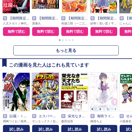
巻
【期間限定無料】外れスキル【無限再生】が覚醒して世界最強になった ～最強の力を手にした俺は、敵対するその全てを蹂躙する～
巻
【期間限定 無料お試し版】キングダム
巻
【期間限定 無料お試し版】異世界領地改革～土魔法で始める公共事業～
巻
【期間限定 無料お試し版】戦地から帰ってきたタカシ君。普通に高校生活を送りたい（コミック）
巻
【期間限定 
八又ナガト / 神代大志 / アンブル編集部
原泰久
布袋三郎（一二三書房刊） / さくら夏希 / イシバシヨウスケ
紗和 / 安い芸 / 千種みのり
無料で読む
無料で読む
無料で読む
無料で読む
無料
●
●
●
●
●
もっと見る
この漫画を見た人はこれも見ています
巻
以蔵－ＩＺＯＵ－
巻
エスパークス スタンダード・エディション
巻
栄光なき天才たち 大合本
巻
海咲ライラック
巻
せんせい
岡崎つぐお / 桜井和生
サンエックス / 征矢浩志
森田信吾
険持ちよ
小坂俊史
試し読み
試し読み
試し読み
試し読み
試