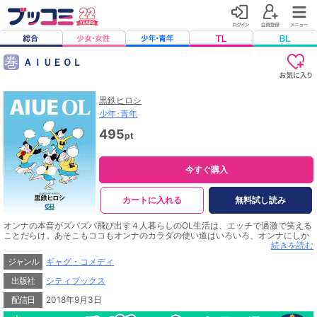
巻
ＡＩＵＥＯＬ
黒鉄ヒロシ
少年･青年
495
pt
今すぐ購入
カートに入れる
無料試し読み
オンナの本音がズバズバ飛び出す４人暮らしのOL生活は、エッチで過激で笑える
ことだらけ。あそこもココもオンナのカラダの使い道はいろいろ、オンナにしか
判らない。水着代わりに何を使う？人間蚊取り、花電車だって思いのまま。下着
続きを読む
泥棒、焼き芋から、季節ネタを鋭く切り取る４コマまで、女心のひだを笑いとく
ジャンル
ギャグ・コメディ
すぐりで描く。
出版社
シティブックス
配信日
2018年9月3日