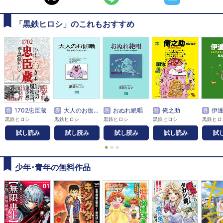
「黒鉄ヒロシ」のこれもおすすめ
巻
1702忠臣蔵
巻
大人のお伽噺
巻
おぬれ絶唱
巻
俺之助
巻
伊
黒鉄ヒロシ
黒鉄ヒロシ
黒鉄ヒロシ
黒鉄ヒロシ
黒鉄ヒロ
試し読み
試し読み
試し読み
試し読み
試
●
●
●
少年･青年の無料作品