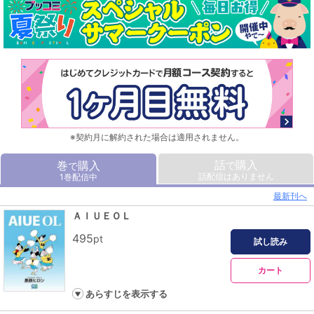
※契約月に解約された場合は適用されません。
話
購入
巻
購入
で
で
話配信はありません
1巻配信中
最新刊へ
ＡＩＵＥＯＬ
495
pt
試し読み
カート
あらすじを表示する