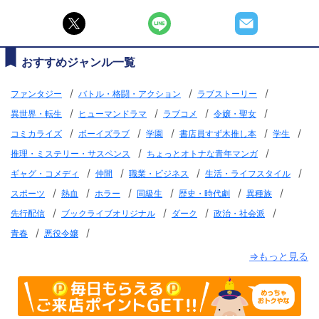
おすすめジャンル一覧
/
/
/
ファンタジー
バトル・格闘・アクション
ラブストーリー
/
/
/
/
異世界・転生
ヒューマンドラマ
ラブコメ
令嬢・聖女
/
/
/
/
/
コミカライズ
ボーイズラブ
学園
書店員すず木推し本
学生
/
/
推理・ミステリー・サスペンス
ちょっとオトナな青年マンガ
/
/
/
/
ギャグ・コメディ
仲間
職業・ビジネス
生活・ライフスタイル
/
/
/
/
/
/
スポーツ
熱血
ホラー
同級生
歴史・時代劇
異種族
/
/
/
/
先行配信
ブックライブオリジナル
ダーク
政治・社会派
/
/
青春
悪役令嬢
⇒もっと見る