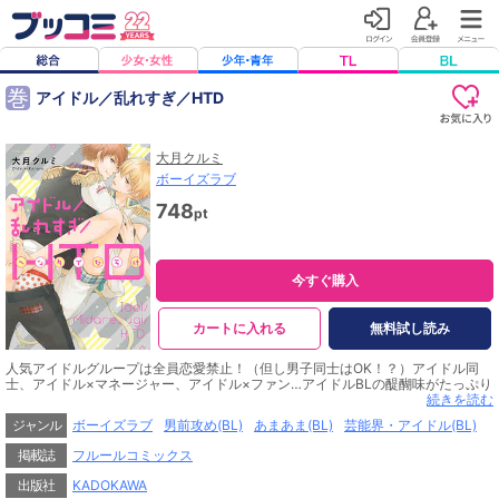
巻
アイドル／乱れすぎ／HTD
大月クルミ
ボーイズラブ
748
pt
今すぐ購入
カートに入れる
無料試し読み
人気アイドルグループは全員恋愛禁止！（但し男子同士はOK！？）アイドル同
士、アイドル×マネージャー、アイドル×ファン…アイドルBLの醍醐味がたっぷり
つまったラブBL★
続きを読む
電子版の共通特典として、紙書籍の応援書店特典・描きおろしマンガ２Pを収録
ジャンル
ボーイズラブ
男前攻め(BL)
あまあま(BL)
芸能界・アイドル(BL)
☆
※本作品は、♂BL♂らぶらぶコミックスで配信中の『アイドル／乱れすぎ／HMD
掲載誌
フルールコミックス
（ホモだらけ）』シリーズ全3話と、『アイドル／もっと乱れすぎ／HMD（ホモ
だらけ）』シリーズ全3話を、加筆修正と描きおろしを加えた上、収録したもの
出版社
KADOKAWA
です。