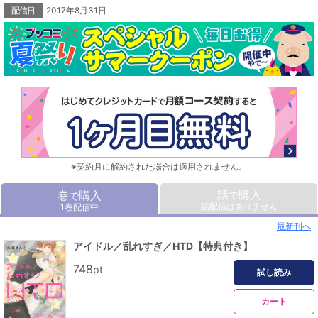
配信日
2017年8月31日
※契約月に解約された場合は適用されません。
話
購入
巻
購入
で
で
話配信はありません
1巻配信中
最新刊へ
アイドル／乱れすぎ／HTD【特典付き】
748
pt
試し読み
カート