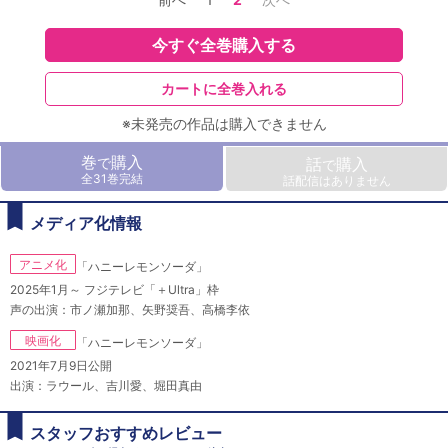
今すぐ全巻購入する
カートに全巻入れる
※未発売の作品は購入できません
巻
購入
で
話
購入
で
全31巻完結
話配信はありません
メディア化情報
アニメ化
「ハニーレモンソーダ」
2025年1月～ フジテレビ「＋Ultra」枠
声の出演：市ノ瀬加那、矢野奨吾、高橋李依
映画化
「ハニーレモンソーダ」
2021年7月9日公開
出演：ラウール、吉川愛、堀田真由
スタッフおすすめレビュー