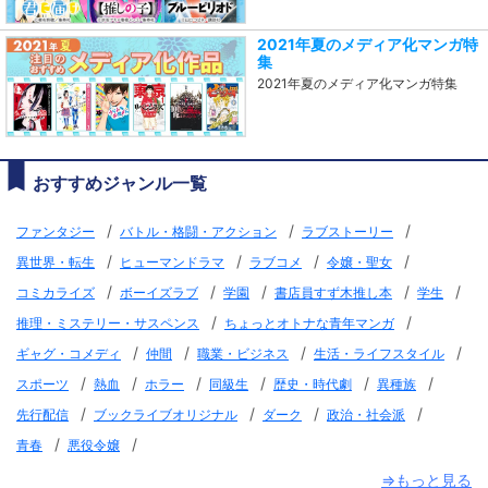
2021年夏のメディア化マンガ特
集
2021年夏のメディア化マンガ特集
おすすめジャンル一覧
/
/
/
ファンタジー
バトル・格闘・アクション
ラブストーリー
/
/
/
/
異世界・転生
ヒューマンドラマ
ラブコメ
令嬢・聖女
/
/
/
/
/
コミカライズ
ボーイズラブ
学園
書店員すず木推し本
学生
/
/
推理・ミステリー・サスペンス
ちょっとオトナな青年マンガ
/
/
/
/
ギャグ・コメディ
仲間
職業・ビジネス
生活・ライフスタイル
/
/
/
/
/
/
スポーツ
熱血
ホラー
同級生
歴史・時代劇
異種族
/
/
/
/
先行配信
ブックライブオリジナル
ダーク
政治・社会派
/
/
青春
悪役令嬢
⇒もっと見る