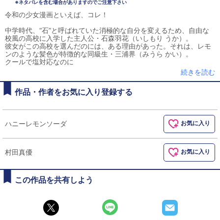
※ネタバレを含む場合がありますのでご注意下さい
令和の少女漫画といえば、コレ！
中学時代、“石”と呼ばれていた消極的な自分を変えるため、自由な
校風の高校に入学した主人公・石森羽花（いしもり うか）。
彼女がこの高校を選んだのには、ある理由があった。それは、レモ
ンのような髪色が特徴的な同級生・三浦界（みうら かい）。
クールで塩対応なのに
続きを読む
作品・作者をお気に入り登録する
ハニーレモンソーダ
お気に入り
村田真優
お気に入り
この作品を共有しよう