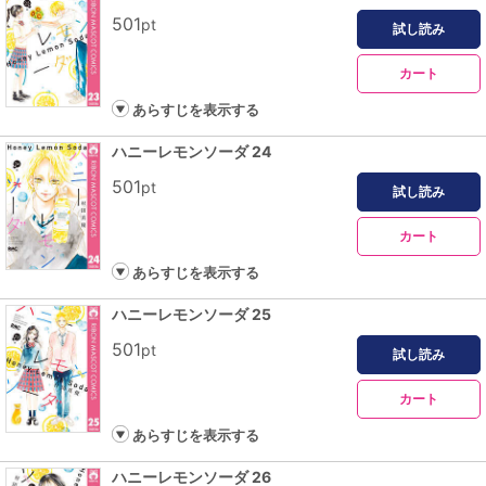
501
pt
試し読み
カート
あらすじを表示する
ハニーレモンソーダ 24
501
pt
試し読み
カート
あらすじを表示する
ハニーレモンソーダ 25
501
pt
試し読み
カート
あらすじを表示する
ハニーレモンソーダ 26