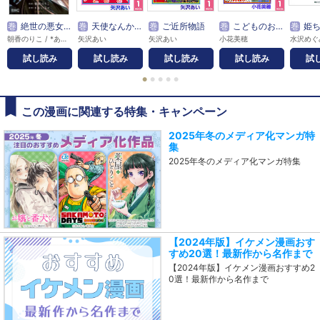
巻
絶世の悪女は魔王子さまに寵愛される
巻
天使なんかじゃない
巻
ご近所物語
巻
こどものおもちゃ
巻
姫ちゃ
朝香のりこ / *あいら*
矢沢あい
矢沢あい
小花美穂
水沢めぐ
試し読み
試し読み
試し読み
試し読み
試
●
●
●
●
●
この漫画に関連する特集・キャンペーン
2025年冬のメディア化マンガ特
集
2025年冬のメディア化マンガ特集
【2024年版】イケメン漫画おす
すめ20選！最新作から名作まで
【2024年版】イケメン漫画おすすめ2
0選！最新作から名作まで