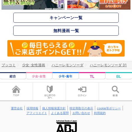
キャンペーン一覧
無料漫画 一覧
ブッコミ
少女･女性漫画
ハニーレモンソーダ
ハニーレモンソーダ 31
運営会社
採用情報
個人情報保護方針
特定商取引の表示
cookie等ポリシー
アフィリエイト
よくある質問
お問い合わせ
利用規約