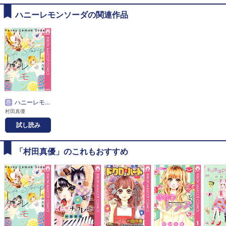
ハニーレモンソーダの関連作品
巻
ハニーレモンソーダ Side Stories
村田真優
試し読み
「村田真優」のこれもおすすめ