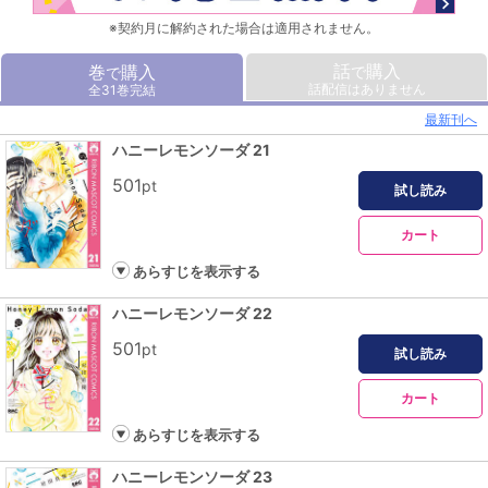
※契約月に解約された場合は適用されません。
話
購入
巻
購入
で
で
話配信はありません
全31巻完結
最新刊へ
ハニーレモンソーダ 21
501
pt
試し読み
カート
あらすじを表示する
ハニーレモンソーダ 22
501
pt
試し読み
カート
あらすじを表示する
ハニーレモンソーダ 23