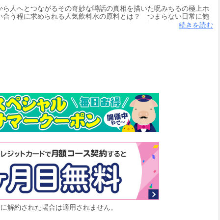
から人へとつながるその奇妙な噂話の真相を描いた呪みちるの極上ホ
い合う程に求められる人気飲料水の原料とは？ つまらない日常に飽
覗ける鏡とは？ 恐怖から目がそらせない注目の怪奇伝説集！
続きを読む
月に解約された場合は適用されません。