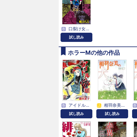
口裂け女あらわる！～昭和怪奇伝説～
巻
試し読み
ホラーMの他の作品
アイドル死願
相羽奈美の犬
巻
話
巻
試し読み
試し読み