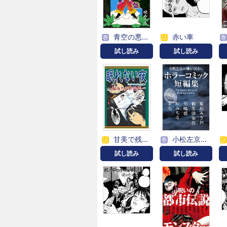
青空の悪魔円盤
赤い車
巻
話
巻
試し読み
試し読み
甘美で残酷なグリム童話～眠れない夜～
小松左京の怖いはなし ホラーコミック短編集
話
巻
話
試し読み
試し読み