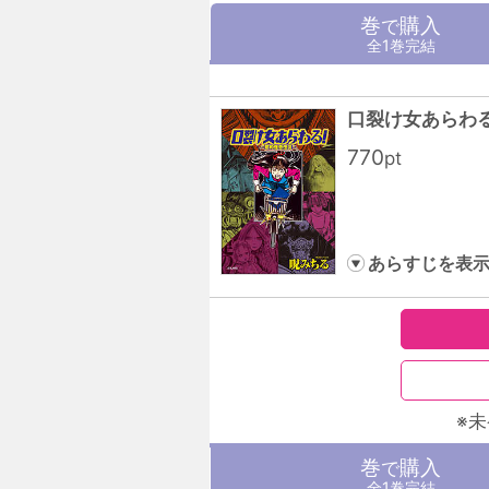
巻
購入
で
全1巻完結
口裂け女あらわ
770
pt
あらすじを表
※
巻
購入
で
全1巻完結