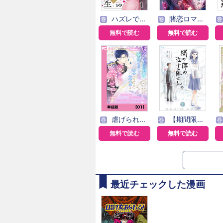
ハズレではじまる溺愛人生～仕組まれた恋の相手はハイスぺ社長
賭恋ロマネスク～大正悪役令嬢と最狂マフィア
巻
巻
巻
無料で読む
無料で読む
虐げられ王女に転生しましたが、竜神の加護を持つ最強騎士様に愛されて幸せです（コミック）【単話版】
【期間限定 無料お試し版】隣の席の、五十嵐くん。
巻
巻
巻
無料で読む
無料で読む
最近チェックした漫画