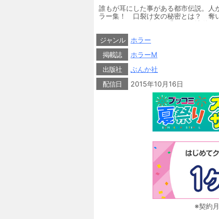
誰もが耳にした事がある都市伝説。人
ラー集！ 口裂け女の秘密とは？ 奪
き飽きしていた少女が手にした地獄を
ジャンル
ホラー
掲載誌
ホラーM
出版社
ぶんか社
配信日
2015年10月16日
※契約