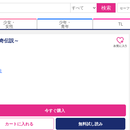
検索
セーフ
少女・
少年・
TL
女性
青年
奇伝説～
性
今すぐ購入
カートに入れる
無料試し読み