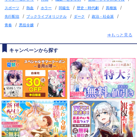
/
/
/
/
/
/
スポーツ
熱血
ホラー
同級生
歴史・時代劇
異種族
/
/
/
/
先行配信
ブックライブオリジナル
ダーク
政治・社会派
/
/
青春
悪役令嬢
⇒もっと見る
キャンペーンから探す