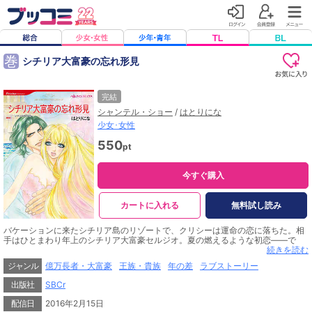
巻
シチリア大富豪の忘れ形見
完結
シャンテル・ショー
/
はとりにな
少女･女性
550
pt
今すぐ購入
カートに入れる
無料試し読み
バケーションに来たシチリア島のリゾートで、クリシーは運命の恋に落ちた。相
手はひとまわり年上のシチリア大富豪セルジオ。夏の燃えるような初恋――で
も、生涯ただひとつの恋だと思っていたのは彼女だけだった。彼は家庭をもつつ
続きを読む
もりはなく、クリシーをただそばに置きたいだけだと言った。愛人になれという
ジャンル
億万長者・大富豪
王族・貴族
年の差
ラブストーリー
こと? 胸がひきさかれるような痛みをこらえ、クリシーは別れを告げた。4年
後、子供を抱え、困窮した生活を送るクリシーは新聞で彼の婚約発表を知り…!?
出版社
SBCr
配信日
2016年2月15日