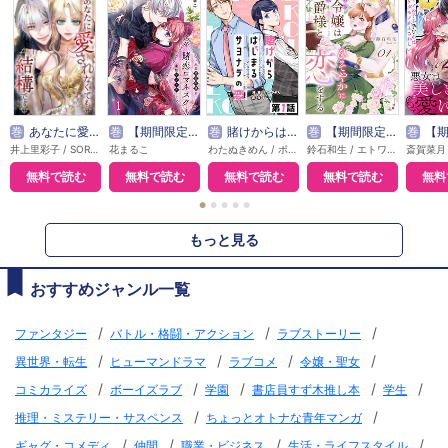
巻
あなたに愛されなくても結構です【タテヨミ】
巻
【期間限定無料】賭恋ロマネスク～大正悪役令嬢と最狂マフィア
巻
賭けからはじまるサヨナラの恋【単話版】
巻
【期間限定無料】本好き令嬢は敏腕公爵様とひそやかに恋をする
巻
【期間限定無料】悪
井上里彩子 / SORAJIMA
花まるこ
わたぬきめん / ポルン
鈴石和生 / エトワール編集部
無料で読む
無料で読む
無料で読む
無料で読む
無料
●
●
●
●
●
もっと見る
おすすめジャンル一覧
/
/
/
ファンタジー
バトル・格闘・アクション
ラブストーリー
/
/
/
/
異世界・転生
ヒューマンドラマ
ラブコメ
令嬢・聖女
/
/
/
/
/
コミカライズ
ボーイズラブ
学園
書店員すず木推し本
学生
/
/
推理・ミステリー・サスペンス
ちょっとオトナな青年マンガ
/
/
/
/
ギャグ・コメディ
仲間
職業・ビジネス
生活・ライフスタイル