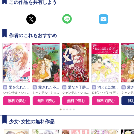
この作品を共有しよう
作者のこれもおすすめ
巻
愛を忘れた億万長者【分冊】
巻
愛された不思議【分冊】
巻
愛なき子爵と床磨きの娘【分冊】
巻
消えた記憶と愛の絆【分冊】
巻
愛さ
シャンテル・ショー / 森素子
シャンテル・ショー / 澤田光恵
シャンテル・ショー / 森素子
ロビン・グレイディ / はとりにな
無料で読む
無料で読む
無料で読む
無料で読む
試
●
●
●
●
●
少女･女性の無料作品