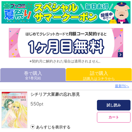
※契約月に解約された場合は適用されません。
巻
購入
話
購入
で
で
全1巻完結
話購入はコチラから
最新刊へ
シチリア大富豪の忘れ形見
550
pt
試し読み
カート
あらすじを表示する