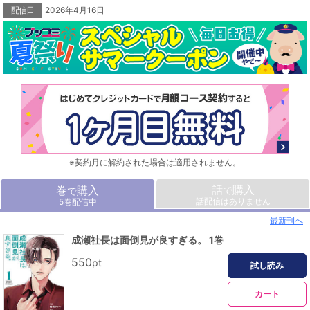
配信日
2026年4月16日
※契約月に解約された場合は適用されません。
話
購入
巻
購入
で
で
話配信はありません
5巻配信中
最新刊へ
成瀬社長は面倒見が良すぎる。 1巻
550
pt
試し読み
カート