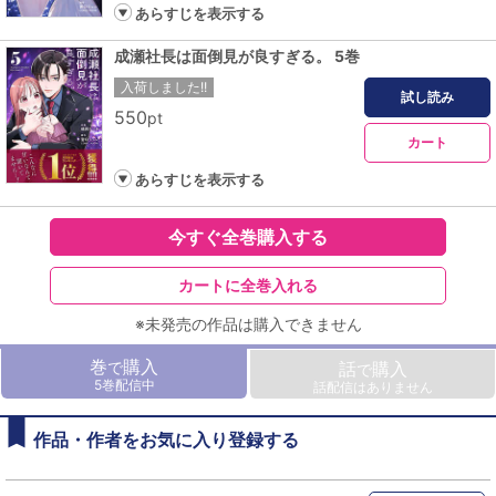
あらすじを表示する
成瀬社長は面倒見が良すぎる。 5巻
入荷しました!!
試し読み
550
pt
カート
あらすじを表示する
今すぐ全巻購入する
カートに全巻入れる
※未発売の作品は購入できません
巻
購入
で
話
購入
で
5巻配信中
話配信はありません
作品・作者をお気に入り登録する