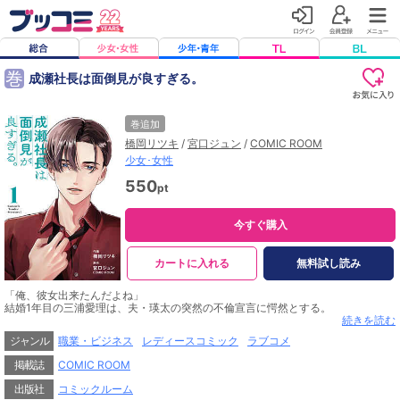
巻
成瀬社長は面倒見が良すぎる。
巻追加
橋岡リツキ
/
宮口ジュン
/
COMIC ROOM
少女･女性
550
pt
今すぐ購入
カートに入れる
無料試し読み
「俺、彼女出来たんだよね」
結婚1年目の三浦愛理は、夫・瑛太の突然の不倫宣言に愕然とする。
順調だったはずの結婚生活は、その言葉一つで崩れ去った。
続きを読む
絶望の中愛理が出会ったのは、同じ料理教室に通う敏腕社長・成瀬怜。
ジャンル
職業・ビジネス
レディースコミック
ラブコメ
彼の真っ直ぐな言葉が、愛理を再生の道へと導いていく──！
掲載誌
COMIC ROOM
敏腕社長×不器用ヒロインによるヒューマンラブストーリー開幕！
出版社
コミックルーム