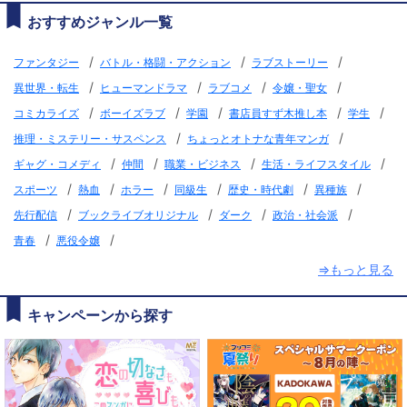
おすすめジャンル一覧
/
/
/
ファンタジー
バトル・格闘・アクション
ラブストーリー
/
/
/
/
異世界・転生
ヒューマンドラマ
ラブコメ
令嬢・聖女
/
/
/
/
/
コミカライズ
ボーイズラブ
学園
書店員すず木推し本
学生
/
/
推理・ミステリー・サスペンス
ちょっとオトナな青年マンガ
/
/
/
/
ギャグ・コメディ
仲間
職業・ビジネス
生活・ライフスタイル
/
/
/
/
/
/
スポーツ
熱血
ホラー
同級生
歴史・時代劇
異種族
/
/
/
/
先行配信
ブックライブオリジナル
ダーク
政治・社会派
/
/
青春
悪役令嬢
⇒もっと見る
キャンペーンから探す