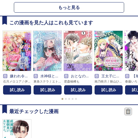
もっと見る
この漫画を見た人はこれも見ています
巻
嫌われ令嬢ですが、ワケあり旦那様と幸せになります アンソロジー
巻
水神様と恋に溺るる～身代わりの贄花は、氷に焦がれて愛に咲く～
巻
おとなの初恋【マイクロ】
巻
王太子に婚約破棄されたので、もうバカのふりはやめようと思います【分冊版】
巻
【単話版】疎まれ婚～
石月メロコア / 伊時潤 / 色鳥こぼし / 宇海みづ / 浦埜スオ / エトワール編集部 / 織江よいこ / 小駒みち / 佐々木こたろ / サザメ漬け / sacco / 白ムナコ / 鈴石和生 / 春原まい / 瀬々川なこ / 仙崎ひとみ / 南海本体 / ひかり旭 / Perinya
東条ステラ / エトワール編集部
星森柚稀も
南乃映月 / 狭山ひびき / 硝音あや
春藤いろ
試し読み
試し読み
試し読み
試し読み
試
●
●
●
●
●
最近チェックした漫画