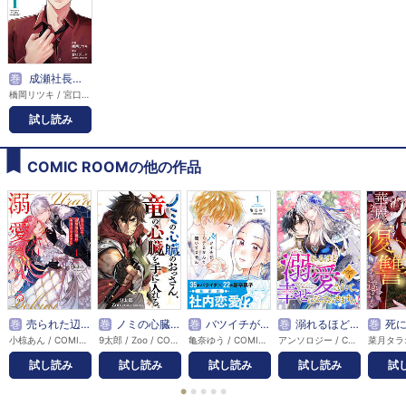
巻
成瀬社長は面倒見が良すぎる。
橋岡リツキ / 宮口ジュン / COMIC ROOM
試し読み
COMIC ROOMの他の作品
巻
売られた辺境伯令嬢は隣国の王太子に溺愛される【コミックス版】
巻
ノミの心臓のおっさん、竜の心臓を手に入れる。
巻
バツイチがモテるなんて聞いてません【コミックス版】
巻
溺れるほど愛されて、幸せになってみせますわ！アンソロジーコミック
巻
死に戻った妃
小椋あん / COMIC ROOM
9太郎 / Zoo / COMIC ROOM
亀奈ゆう / COMIC ROOM
アンソロジー / COMIC ROOM
試し読み
試し読み
試し読み
試し読み
試
●
●
●
●
●