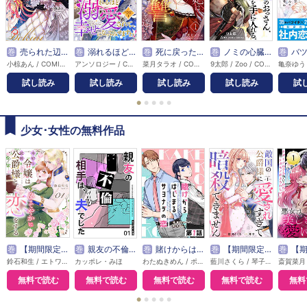
巻
売られた辺境伯令嬢は隣国の王太子に溺愛される【コミックス版】
巻
溺れるほど愛されて、幸せになってみせますわ！アンソロジーコミック
巻
死に戻った妃は華麗なる復讐を遂げる
巻
ノミの心臓のおっさん、竜の心臓を手に入れる。
巻
バツイチがモテるな
小椋あん / COMIC ROOM
アンソロジー / COMIC ROOM
菜月タラオ / COMIC ROOM
9太郎 / Zoo / COMIC ROOM
試し読み
試し読み
試し読み
試し読み
試
●
●
●
●
●
少女･女性の無料作品
巻
【期間限定無料】本好き令嬢は敏腕公爵様とひそやかに恋をする
巻
親友の不倫相手は、夫でした【単話版】
巻
賭けからはじまるサヨナラの恋【単話版】
巻
【期間限定無料】敵国の公爵様に愛されすぎて暗殺できません！
巻
【期間限定無料】悪
鈴石和生 / エトワール編集部
カッポレ・みほ
わたぬきめん / ポルン
藍川さくら / 琴子 / エトワール編集部
無料で読む
無料で読む
無料で読む
無料で読む
無料
●
●
●
●
●