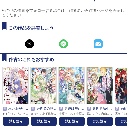
その他の作者をフォローする場合は、作者名から作者ページを表示し
てください
この作品を共有しよう
作者のこれもおすすめ
巻
思い上がりも程々に。地味令嬢アメリアの幸せな婚約
巻
婚約者の浮気現場を見ちゃったので始まりの鐘が鳴りました THE COMIC
巻
男運は無かったけれど最後に幸せになるのは私ですわ！ アンソロジーコミック
巻
異世界転生したからには、２度目の人生たくましく生きてやろうじゃない！アンソロジーコミック
巻
婚約破棄？そうですか。わたく
ヒビキ / ごろごろみかん。
えひと / あず真矢 / コユコム
十葉かさね / 春原まい / 菜々 / まるみ / スズイチ / 久ひろ / 紬夏乃 / 月詠紫 / 関谷れい
風ことら / 糸由はんみ / たくと / 蟹江鉄史 / risashy / おづえつこ / らんか / 十葉かさね / にのまえ / えぽしま / あんどもあ
試し読み
試し読み
試し読み
試し読み
試