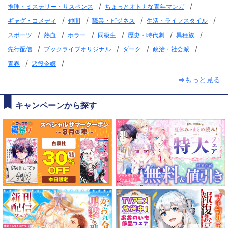
/
/
推理・ミステリー・サスペンス
ちょっとオトナな青年マンガ
/
/
/
/
ギャグ・コメディ
仲間
職業・ビジネス
生活・ライフスタイル
/
/
/
/
/
/
スポーツ
熱血
ホラー
同級生
歴史・時代劇
異種族
/
/
/
/
先行配信
ブックライブオリジナル
ダーク
政治・社会派
/
/
青春
悪役令嬢
⇒もっと見る
キャンペーンから探す