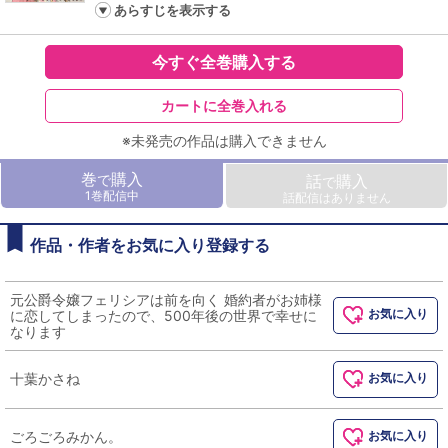
あらすじを表示する
今すぐ全巻購入する
カートに全巻入れる
※未発売の作品は購入できません
巻
購入
で
話
購入
で
1巻配信中
話配信はありません
作品・作者をお気に入り登録する
元公爵令嬢フェリシアは前を向く 婚約者がお姉様
お気に入り
に恋してしまったので、500年後の世界で幸せに
なります
十葉かさね
お気に入り
ごろごろみかん。
お気に入り