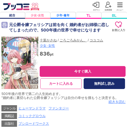
巻
元公爵令嬢フェリシアは前を向く 婚約者がお姉様に恋し
てしまったので、500年後の世界で幸せになります
十葉かさね
/
ごろごろみかん。
/
コユコム
少女･女性
836
pt
今すぐ購入
カートに入れる
無料試し読み
500年後の世界で第二の人生始めます。
"婚約者に裏切られた公爵令嬢フェリシアは自分の幸せを掴もうと決意する。
5日間部屋に籠り両親を説得するため資料を制作するが、外に出るとそこは500年
続きを読む
後の世界で!?
ジャンル
ヒューマンドラマ
ファンタジー
フェリシアの第二の人生が始まる。"
掲載誌
コミックグロウル
出版社
ブシロードワークス