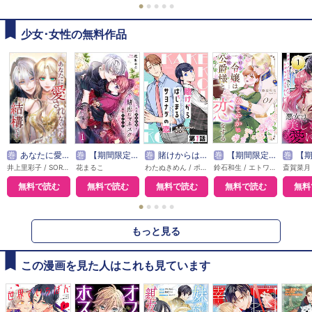
●
●
●
●
●
少女･女性の無料作品
巻
あなたに愛されなくても結構です【タテヨミ】
巻
【期間限定無料】賭恋ロマネスク～大正悪役令嬢と最狂マフィア
巻
賭けからはじまるサヨナラの恋【単話版】
巻
【期間限定無料】本好き令嬢は敏腕公爵様とひそやかに恋をする
巻
【期間限定無料】悪
井上里彩子 / SORAJIMA
花まるこ
わたぬきめん / ポルン
鈴石和生 / エトワール編集部
無料で読む
無料で読む
無料で読む
無料で読む
無料
●
●
●
●
●
もっと見る
この漫画を見た人はこれも見ています