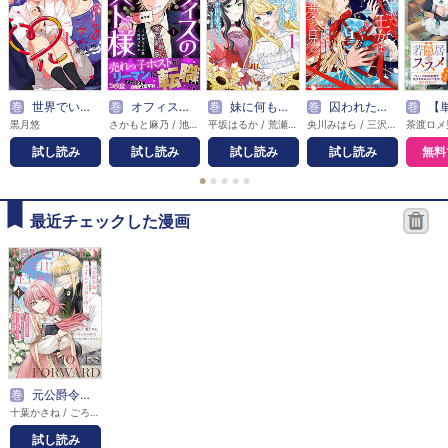
巻
世界でいちばん兄してる
巻
オフィスのホスト様
巻
妹に何もかも奪われたら親友が出来ました。～虐げられ令嬢と呪われドレスの謎令嬢～
巻
囚われた王女は二度、幸せな夢を見る
巻
【単話版】若隠居のススメ～ペットと家庭
黒月悠
さかもと麻乃 / 池田ユキオ
平坂はるか / 荒瀬ヤヒロ / 甘塩コメコ
央川みはら / 三沢ケイ
試し読み
試し読み
試し読み
試し読み
無料
●
●
●
●
●
最近チェックした漫画
巻
元公爵令嬢フェリシアは前を向く 婚約者がお姉様に恋してしまったので、500年後の世界で幸せになります
十葉かさね / ごろごろみかん。 / コユコム
試し読み