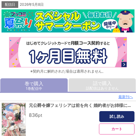
配信日
2026年5月8日
※契約月に解約された場合は適用されません。
話
購入
巻
購入
で
で
話配信はありません
1巻配信中
最新刊へ
元公爵令嬢フェリシアは前を向く 婚約者がお姉様に恋してしまったので、500年後の世界で幸せになります 1
836
pt
試し読み
カート