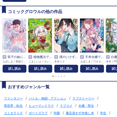
コミックグロウルの他の作品
巻
双子の妹に殺された姉、二度目の人生は初恋のイケおじ王弟にフルベットします！
巻
植物魔法で気ままにガーデニング・ライフ ～ハクと精霊さんたちの植物園～
巻
僕のいけずな婚約者
巻
不幸令嬢ですが華麗にざまぁしてみせます アンソロジーコミック
巻
白魔女さんとの辺境ぐら
えぽしま / 黒猫ている / 憂
ごましいよ / さいき / Tobi
冬谷リク
えぽしま / ワタヌキ / 黒須夜雨子 / ササキサキ / 満原こもじ / 湊月 / 杓子ねこ / こまる / 清水寺子 / なかやかな / 三香
試し読み
試し読み
試し読み
試し読み
試
●
●
●
●
●
おすすめジャンル一覧
/
/
/
ファンタジー
バトル・格闘・アクション
ラブストーリー
/
/
/
/
異世界・転生
ヒューマンドラマ
ラブコメ
令嬢・聖女
/
/
/
/
/
コミカライズ
ボーイズラブ
学園
書店員すず木推し本
学生