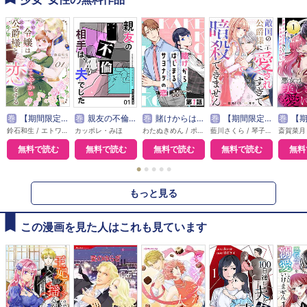
巻
【期間限定無料】本好き令嬢は敏腕公爵様とひそやかに恋をする
巻
親友の不倫相手は、夫でした【単話版】
巻
賭けからはじまるサヨナラの恋【単話版】
巻
【期間限定無料】敵国の公爵様に愛されすぎて暗殺できません！
巻
【期間限定無料】悪
鈴石和生 / エトワール編集部
カッポレ・みほ
わたぬきめん / ポルン
藍川さくら / 琴子 / エトワール編集部
無料で読む
無料で読む
無料で読む
無料で読む
無料
●
●
●
●
●
もっと見る
この漫画を見た人はこれも見ています