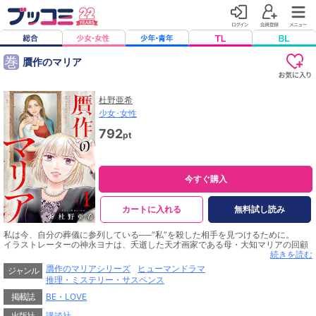
巻
贋作のマリア
杜野亜希
少女･女性
792
pt
今すぐ購入
カートに入れる
無料試し読み
私は今、自分の葬儀に参列している──“私”を殺した相手を見つけるために。
イラストレーターの神永ヨナは、夭逝した天才画家である母・大知マリアの回顧
展に呼び出される。
続きを読む
そこで母がヨナだけに遺したある“絵画”の存在を明かすと、周囲の目の色が変わ
贋作のマリアシリーズ
ヒューマンドラマ
ジャンル
り――。
推理・ミステリー・サスペンス
逃げるように帰宅したヨナだが、その晩、絵画を奪おうとする異母妹に襲われ
る。
掲載誌
BE・LOVE
もみ合いの末、妹は火災によって焼死。しかし見つかった遺体を、警察はヨナの
ものと判定し……!?
出版社
講談社