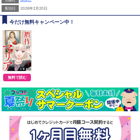
『屍活師 女王の法医学』の杜野亜希が描く、血で彩られたアート×サスペンス！
配信日
2026年2月20日
今だけ無料キャンペーン中！
無料で読む