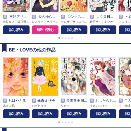
巻
王妃アリアは揺るがない～陛下は側妃に夢中なので、私は国造りいたします～【電子単行本版】
巻
愛のゆらぎ【分冊】
巻
ジンクスなんて大嫌い
巻
１００日後に夫を棄てる妻の話
巻
ヒロインのシスコンお兄様は、悪
春咲ルネ / 鳴宮野々花
レスリー・ケリー / 岩崎陽子
テレサ・サウスウィック / 宗真仁子
青石ケイ / あいか
試し読み
無料で読む
試し読み
試し読み
試
●
●
●
●
●
BE・LOVEの他の作品
巻
ちはやふる
巻
傘寿まり子
巻
星降る王国のニナ
巻
おちたらおわり
巻
この恋、
末次由紀
おざわゆき
リカチ
すえのぶけいこ
山中梅鉢
試し読み
試し読み
試し読み
試し読み
試
●
●
●
●
●