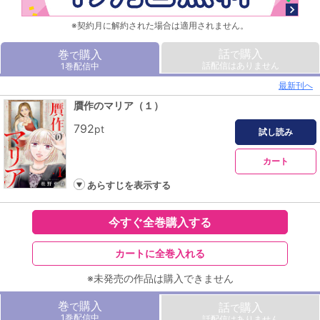
※契約月に解約された場合は適用されません。
話
購入
巻
購入
で
で
話配信はありません
1巻配信中
最新刊へ
贋作のマリア（１）
792
pt
試し読み
カート
あらすじを表示する
今すぐ全巻購入する
カートに全巻入れる
※未発売の作品は購入できません
巻
購入
で
話
購入
で
1巻配信中
話配信はありません