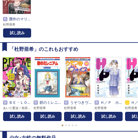
巻
贋作のマリア 分冊版
杜野亜希
試し読み
「杜野亜希」のこれもおすすめ
巻
ＢＥ・ＬＯＶＥ
巻
碧のミレニアム
巻
うそつきヴォイス
巻
Ｈ／Ｐ ホスピタルポリスの勤務日誌
話
Ｈ／Ｐ ホス
あいだ夏波 / 相原一心 / 愛本みずほ / あおいぐぐ / 蒼井まもる / 青井みと / 秋野桜花 / アキヤマ香 / アサダニッキ / 朝比奈寿 / 阿仁谷ユイジ / 阿部暁子 / 阿部快征 / 新井敬太 / 有沢ゆう希 / 安藤なつみ / 家野うい / 五十嵐大介 / 石川泉 / 伊田チヨ子 / 入江喜和 / 上田堪大 / 植田圭輔 / 上田美和 / 植月えみり / 上村秀子 / 植村颯太 / 卯月みか / 宇野結也 / ウラ / 詠里 / 絵丘しがの / 江坂純 / 大久保ヒロミ / 大崎捺希 / 大島彰子 / 大谷紀子 / 丘上あい / 岡田卓也 / 岡野海斗 / 岡峯有衣子 / 沖田さとり / おざわゆき / 押花百栞 / 織田涼 / 神楽坂淳 / 加藤羽入 / 加藤大悟 / 香穂 / 雁須磨子 / きくちくらげ / 貴嶋啓 / 北駒生 / 木原瑠生 / 久昌歩夢 / 京典和玖 / KUJIRA / くまの柚子 / 雲田はるこ / クロコ / 花糸 / 小藤まつ / こなみかなた / 小松江里子 / 小森江莉 / こやまゆかり / さいきまこ / 斎藤かよこ / 斉藤倫 / 斎藤倫 / 佐伯亮 / 坂井恵理 / さくましおり / 佐久間長寿 / 佐久間結衣 / 桜乃みか / 桜葉ケイ / 佐藤たかみち / 塩田一期 / 式田奈央 / 重松成美 / 篠丸のどか / 志真てら子 / 庄司陽子 / しりもと / 慎結 / 末次由紀 / すえのぶけいこ / 鈴木大介 / 鈴木望 / 鈴宮ユニコ / 砂川脩弥 / 清野静流 / 瀬戸めぐむ / 素笛ゆたか / 空神セイ / 高瀬隼子 / 高橋怜也 / 瀧波ユカリ / 武本悠佑 / 立羽りんご / たろ / 稚野鳥子 / CHIRU / TWiN PARADOX / 坪倉康晴 / 鶴ゆみか / テレビ朝日 / 柊太朗 / 遠山えま / 徳尾浩司 / なかえ未桜 / 中尾暢樹 / ナカガワパリ / 中野まや花 / 中山咲月 / ながめ空 / 凪良ゆう / なつみ理奈 / 夏目靫子 / 㐂 / 南国ばなな / 南波あつこ / 二階堂幸 / NTV・J Storm / 灰塚宗史 / 萩原ケイク / 泰和生 / 花塚由 / 波間信子 / ハルノ晴 / ばったん / ばぶぱち / ひうらさとる / ひさわゆみ / 日生マユ / 日々の杏 / 平塚まる / 広瀬なつめ / BE・LOVE編集部 / PEACH-PIT / 福井巴也 / 藤緒あい / 藤末さくら / 藤田浩太朗 / 古河コビー / 古里こう / 堀海登 / 本多モコ / 前嶋曜 / 魔神ぐり子 / 眞生みち / 松井勇歩 / まるかわ丸 / 丸木戸マキ / 美麻りん / みきもと凛 / mitsu / 満井春香 / 三川嶺 / 三津キヨ / 皆木一舞 / 峯田大夢 / 宮城紘大 / 宮﨑雅也 / 村岡恵 / むろ文子 / 目野真琴 / 最上蛍 / もすこ / 望月桜 / モリエサトシ / 杜野亜希 / 山田はまち / 大和和紀 / 山中梅鉢 / 夢殿ミモザ / 横田龍儀 / 米村知希 / 夜宵野十六 / 雷蔵 / ラトナ・サリ・デヴィ・スカルノ / リカチ / りにあ・かたや / 六反りょう / 脇田茜 / 渡辺ペコ
杜野亜希
杜野亜希
杜野亜希
杜野亜希
試し読み
試し読み
試し読み
試し読み
試
●
●
●
●
●
少女･女性の無料作品