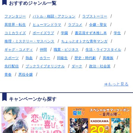
おすすめジャンル一覧
/
/
/
ファンタジー
バトル・格闘・アクション
ラブストーリー
/
/
/
/
異世界・転生
ヒューマンドラマ
ラブコメ
令嬢・聖女
/
/
/
/
/
コミカライズ
ボーイズラブ
学園
書店員すず木推し本
学生
/
/
推理・ミステリー・サスペンス
ちょっとオトナな青年マンガ
/
/
/
/
ギャグ・コメディ
仲間
職業・ビジネス
生活・ライフスタイル
/
/
/
/
/
/
スポーツ
熱血
ホラー
同級生
歴史・時代劇
異種族
/
/
/
/
先行配信
ブックライブオリジナル
ダーク
政治・社会派
/
/
青春
悪役令嬢
⇒もっと見る
キャンペーンから探す