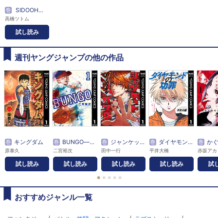
巻
SIDOOH―士道―
高橋ツトム
試し読み
週刊ヤングジャンプの他の作品
巻
キングダム
巻
BUNGO―ブンゴ―
巻
ジャンケットバンク
巻
ダイヤモンドの功罪
巻
かぐや様は告らせ
原泰久
二宮裕次
田中一行
平井大橋
赤坂アカ
試し読み
試し読み
試し読み
試し読み
試
●
●
●
●
●
おすすめジャンル一覧