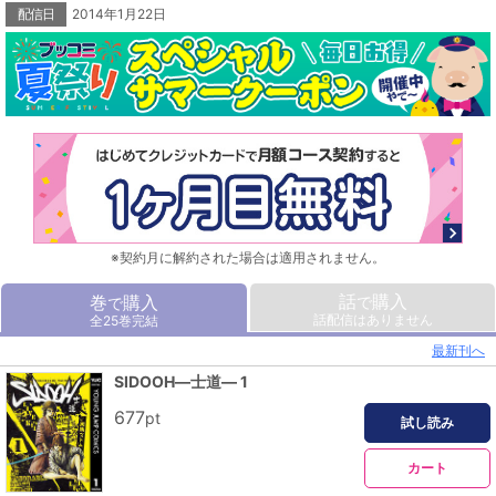
配信日
2014年1月22日
※契約月に解約された場合は適用されません。
話
購入
巻
購入
で
で
話配信はありません
全25巻完結
最新刊へ
SIDOOH―士道― 1
677
pt
試し読み
カート