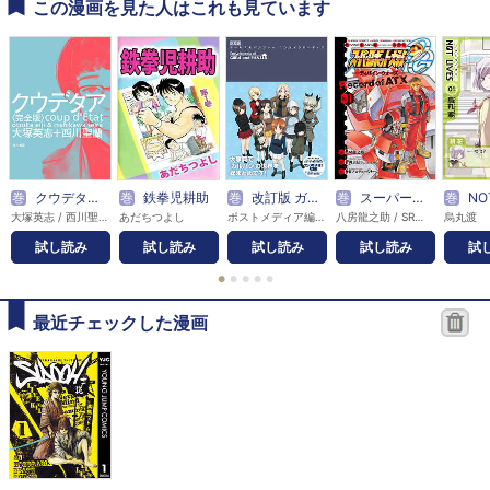
この漫画を見た人はこれも見ています
巻
クウデタア＜完全版＞
巻
鉄拳児耕助
巻
改訂版 ガールズ＆パンツァー エンサイクロペディア
巻
スーパーロボット大戦OG -ディバイン・ウォーズ- Record of ATX
巻
NOT
大塚英志 / 西川聖蘭
あだちつよし
ポストメディア編集部
八房龍之助 / SRプロデュースチーム / 寺田貴信
烏丸渡
試し読み
試し読み
試し読み
試し読み
試
●
●
●
●
●
最近チェックした漫画