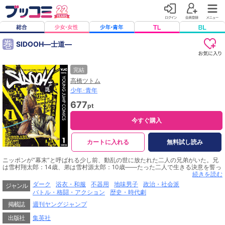
巻
SIDOOH―士道―
完結
高橋ツトム
少年･青年
677
pt
今すぐ購入
カートに入れる
無料試し読み
ニッポンが“幕末”と呼ばれる少し前、動乱の世に放たれた二人の兄弟がいた。兄
は雪村翔太郎：14歳、弟は雪村源太郎：10歳――たった二人で生きる決意を誓っ
た幼き“侍”に、容赦なく降りかかる時代の混沌、修羅の世界。ROCKする《SAM
続きを読む
URAI COMIC》の決定版、ついに始動！
ダーク
浴衣・和服
不器用
地味男子
政治・社会派
ジャンル
バトル・格闘・アクション
歴史・時代劇
掲載誌
週刊ヤングジャンプ
出版社
集英社