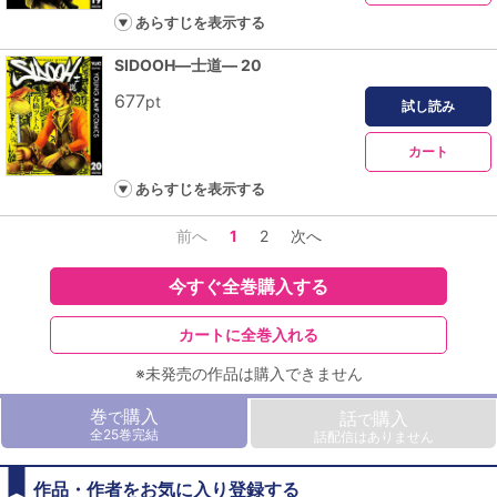
あらすじを表示する
SIDOOH―士道― 20
677
pt
試し読み
カート
あらすじを表示する
前へ
1
2
次へ
今すぐ全巻購入する
カートに全巻入れる
※未発売の作品は購入できません
巻
購入
で
話
購入
で
全25巻完結
話配信はありません
作品・作者をお気に入り登録する