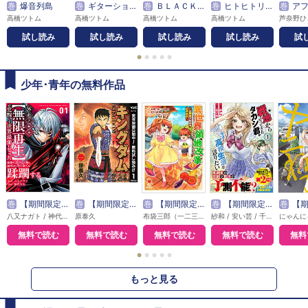
巻
爆音列島
巻
ギターショップ・ロージー
巻
ＢＬＡＣＫ‐ＢＯＸ
巻
ヒトヒトリフタリ
巻
アフタヌーン四季賞Ｃ
高橋ツトム
高橋ツトム
高橋ツトム
高橋ツトム
試し読み
試し読み
試し読み
試し読み
試
●
●
●
●
●
少年･青年の無料作品
巻
【期間限定無料】外れスキル【無限再生】が覚醒して世界最強になった ～最強の力を手にした俺は、敵対するその全てを蹂躙する～
巻
【期間限定 無料お試し版】キングダム
巻
【期間限定 無料お試し版】異世界領地改革～土魔法で始める公共事業～
巻
【期間限定 無料お試し版】戦地から帰ってきたタカシ君。普通に高校生活を送りたい（コミック）
巻
【期間限定 
八又ナガト / 神代大志 / アンブル編集部
原泰久
布袋三郎（一二三書房刊） / さくら夏希 / イシバシヨウスケ
紗和 / 安い芸 / 千種みのり
無料で読む
無料で読む
無料で読む
無料で読む
無料
●
●
●
●
●
もっと見る