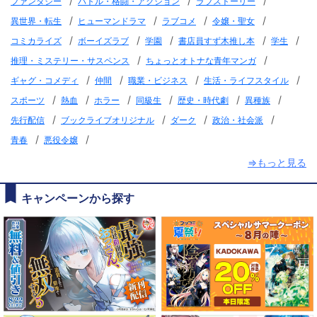
/
/
/
ファンタジー
バトル・格闘・アクション
ラブストーリー
/
/
/
/
異世界・転生
ヒューマンドラマ
ラブコメ
令嬢・聖女
/
/
/
/
/
コミカライズ
ボーイズラブ
学園
書店員すず木推し本
学生
/
/
推理・ミステリー・サスペンス
ちょっとオトナな青年マンガ
/
/
/
/
ギャグ・コメディ
仲間
職業・ビジネス
生活・ライフスタイル
/
/
/
/
/
/
スポーツ
熱血
ホラー
同級生
歴史・時代劇
異種族
/
/
/
/
先行配信
ブックライブオリジナル
ダーク
政治・社会派
/
/
青春
悪役令嬢
⇒もっと見る
キャンペーンから探す