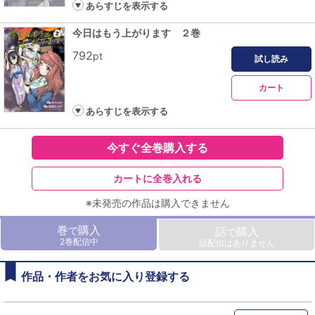
あらすじを表示する
今日はもう上がります ２巻
792
pt
試し読み
カート
あらすじを表示する
今すぐ全巻購入する
カートに全巻入れる
※未発売の作品は購入できません
巻
購入
で
話
購入
で
2巻配信中
話配信はありません
作品・作者をお気に入り登録する