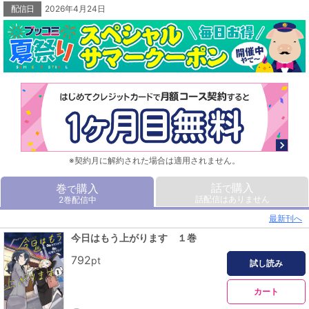
配信日
2026年4月24日
※契約月に解約された場合は適用されません。
話
購入
巻
購入
で
で
話配信はありません
2巻配信中
最新刊へ
今日はもう上がります １巻
792
pt
試し読み
カート