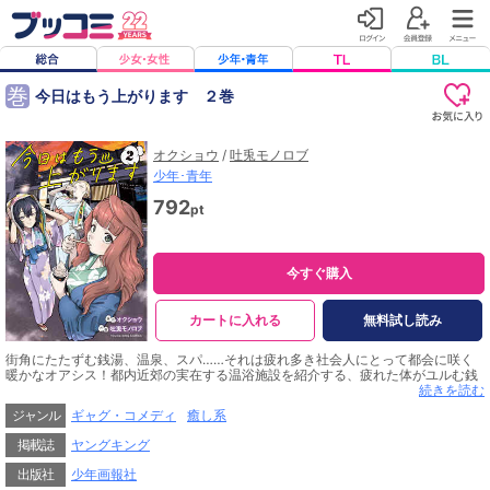
巻
今日はもう上がります ２巻
オクショウ
/
吐兎モノロブ
少年･青年
792
pt
今すぐ購入
カートに入れる
無料試し読み
街角にたたずむ銭湯、温泉、スパ……それは疲れ多き社会人にとって都会に咲く
暖かなオアシス！都内近郊の実在する温浴施設を紹介する、疲れた体がユルむ銭
湯＆温泉ガールズコメディ
続きを読む
ジャンル
ギャグ・コメディ
癒し系
掲載誌
ヤングキング
出版社
少年画報社