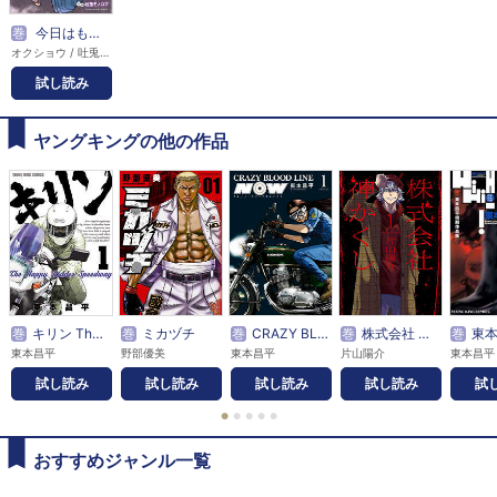
巻
今日はもう上がります
オクショウ / 吐兎モノロブ
試し読み
ヤングキングの他の作品
巻
キリン The Happy Ridder Speedway
巻
ミカヅチ
巻
CRAZY BLOOD LINE NOW
巻
株式会社 神かくし
巻
東本昌平初期
東本昌平
野部優美
東本昌平
片山陽介
東本昌平
試し読み
試し読み
試し読み
試し読み
試
●
●
●
●
●
おすすめジャンル一覧