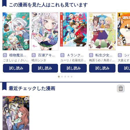
この漫画を見た人はこれも見ています
巻
植物魔法で気ままにガーデニング・ライフ ～ハクと精霊さんたちの植物園～ 連載版
巻
百瀬アキラの初恋破綻中。
巻
Ａランクパーティを離脱した俺は、元教え子たちと迷宮深部を目指す。
巻
転生少女の底辺から始める幸せスローライフ
巻
シバ
ごましいよ / さいき / Tobi
晴川シンタ
ユーリ / 右薙光介 / すーぱーぞんび
梅原うめ / 鳥助 / しんいし智歩
大森えす
試し読み
試し読み
試し読み
試し読み
試
●
●
●
●
●
最近チェックした漫画