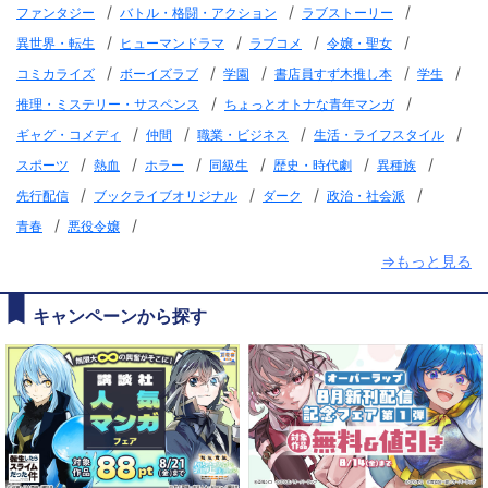
/
/
/
ファンタジー
バトル・格闘・アクション
ラブストーリー
/
/
/
/
異世界・転生
ヒューマンドラマ
ラブコメ
令嬢・聖女
/
/
/
/
/
コミカライズ
ボーイズラブ
学園
書店員すず木推し本
学生
/
/
推理・ミステリー・サスペンス
ちょっとオトナな青年マンガ
/
/
/
/
ギャグ・コメディ
仲間
職業・ビジネス
生活・ライフスタイル
/
/
/
/
/
/
スポーツ
熱血
ホラー
同級生
歴史・時代劇
異種族
/
/
/
/
先行配信
ブックライブオリジナル
ダーク
政治・社会派
/
/
青春
悪役令嬢
⇒もっと見る
キャンペーンから探す