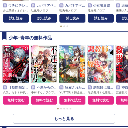
巻
ウチにテレビはありません
巻
カバネアベンジ
巻
カバネアベンジ 連載版
巻
少女境界線
巻
追放された錬金術師さ
井上菜摘 / オクショウ
吐兎モノロブ
吐兎モノロブ
吐兎モノロブ
試し読み
試し読み
試し読み
試し読み
試
●
●
●
少年･青年の無料作品
巻
【期間限定無料】外れスキル【無限再生】が覚醒して世界最強になった ～最強の力を手にした俺は、敵対するその全てを蹂躙する～
巻
不運からの最強男
巻
解雇された宮廷錬金術師は辺境で大農園を作り上げる～祖国を追い出されたけど、最強領地でスローライフを謳歌する～
巻
調教師は魔物に囲まれて生きていきます。～勇者パーティーに置いていかれたけど、伝説の魔物と出会い最強になってた～
巻
神血の救世主～0.0000
八又ナガト / 神代大志 / アンブル編集部
中林ずん / フクフク
YUTTOU / 錬金王 / ゆーにっと
尾切美月 / 七篠龍 / 竹花ノート
無料で読む
無料で読む
無料で読む
無料で読む
無料
●
●
●
●
●
もっと見る