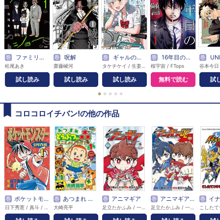
巻
ファミリー・ショー
巻
呪解
巻
ギャルの自転車を直したら懐かれた
巻
16年目の復讐～奴らを地獄に送るまで【電子単行本版】
巻
UNDE
松尾あき
齋藤崚河
タケチケイ / 生姜寧也
桜宇宙 / FTops
谷本今日
試し読み
試し読み
試し読み
無料で読む
試
●
●
●
●
●
コロコロイチバン!の他の作品
巻
ポケットモンスタースペシャル
巻
あつまれ どうぶつの森 とことん！イチバン島
巻
アニマギア
巻
アニマギア ダブルエッジ
巻
イナズマイ
日下秀憲 / 真斗 / 山本サトシ
大崎亮平
足立たかふみ / 一晴よしひろ
足立たかふみ / 一晴よしひろ
こしたて