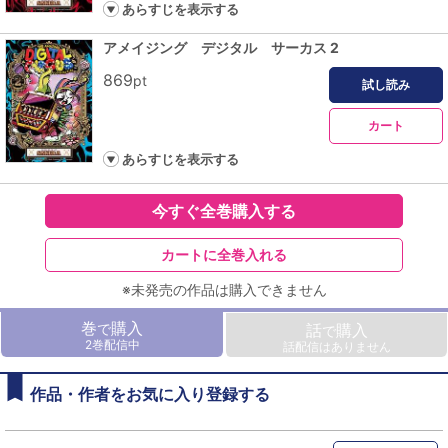
あらすじを表示する
アメイジング デジタル サーカス 2
869
pt
試し読み
カート
あらすじを表示する
今すぐ全巻購入する
カートに全巻入れる
※未発売の作品は購入できません
巻
購入
で
話
購入
で
2巻配信中
話配信はありません
作品・作者をお気に入り登録する