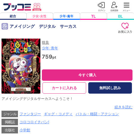
巻
アメイジング デジタル サーカス
咲良
少年･青年
759
pt
今すぐ購入
カートに入れる
無料試し読み
アメイジングデジタルサーカスへようこそ！
ある日突然デジタル世界に
続きを読む
迷い込んでしまった少女・ポムニ。
ジャンル
ファンタジー
ギャグ・コメディ
バトル・格闘・アクション
奇妙な空間「アメイジング デジタル サーカス」で、
不思議な冒険が幕を開ける・・・！
掲載誌
コロコロイチバン!
総再生回数7億回突破！
出版社
小学館