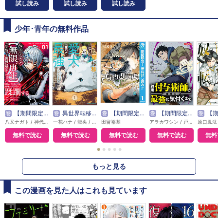
試し読み
試し読み
試し読み
少年･青年の無料作品
巻
【期間限定無料】外れスキル【無限再生】が覚醒して世界最強になった ～最強の力を手にした俺は、敵対するその全てを蹂躙する～
巻
異世界転移したら愛犬が最強になりました ～シルバーフェンリルと俺が異世界暮らしを始めたら～ THE COMIC
巻
【期間限定 無料お試し版】ブラッククローバー
巻
【期間限定無料】雑用付与術師が自分の最強に気付くまで（コミック） 分冊版
巻
【期間限定 無料お試し版】
八又ナガト / 神代大志 / アンブル編集部
一花ハナ / 龍央 / りりんら
田畠裕基
アラカワシン / 戸倉儚
無料で読む
無料で読む
無料で読む
無料で読む
無料
●
●
●
●
●
もっと見る
この漫画を見た人はこれも見ています