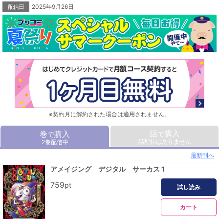
世界中で話題のダークコメディアニメを完全コミカライズ！
配信日
2025年9月26日
※契約月に解約された場合は適用されません。
話
購入
巻
購入
で
で
話配信はありません
2巻配信中
最新刊へ
アメイジング デジタル サーカス 1
759
pt
試し読み
カート