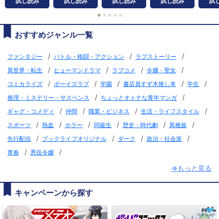
試し読み
試し読み
試し読み
試し読み
試
●
●
●
●
●
おすすめジャンル一覧
/
/
/
ファンタジー
バトル・格闘・アクション
ラブストーリー
/
/
/
/
異世界・転生
ヒューマンドラマ
ラブコメ
令嬢・聖女
/
/
/
/
/
コミカライズ
ボーイズラブ
学園
書店員すず木推し本
学生
/
/
推理・ミステリー・サスペンス
ちょっとオトナな青年マンガ
/
/
/
/
ギャグ・コメディ
仲間
職業・ビジネス
生活・ライフスタイル
/
/
/
/
/
/
スポーツ
熱血
ホラー
同級生
歴史・時代劇
異種族
/
/
/
/
先行配信
ブックライブオリジナル
ダーク
政治・社会派
/
/
青春
悪役令嬢
⇒もっと見る
キャンペーンから探す