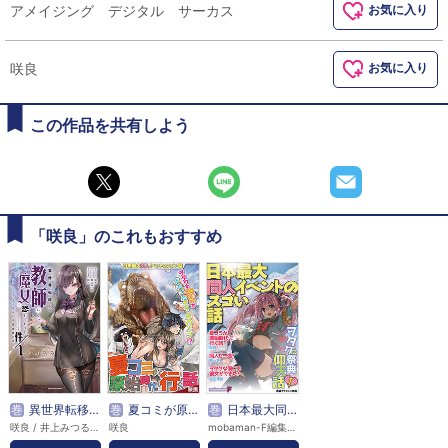
アメイジング デジタル サーカス
お気に入り
咲良
お気に入り
この作品を共有しよう
「咲良」のこれもおすすめ
巻
異世界転移して教師になったが、魔女と恐れられている件 ～アオイ先生の学園奮闘日誌～
巻
夏コミが原始時代に行く話
巻
日本最大同人イベントのスゴい話
咲良 / 井上みつる / 鈴ノ
咲良
mobaman-F編集部 / 咲良 / 無一文 / 吉田悟郎